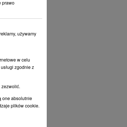
e prawo
i reklamy, używamy
ernetowe w celu
 usługi zgodnie z
 zezwolić.
ą one absolutnie
dzaje plików cookie.