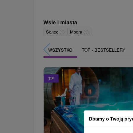
Wsie i miasta
Senec
(1)
Modra
(1)
TOP - BESTSELLERY
WSZYSTKO
TIP
Dbamy o Twoją pry
352,2
od
/noc/