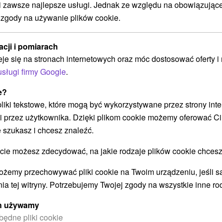
zawsze najlepsze usługi. Jednak ze względu na obowiązując
 zgody na używanie plików cookie.
u:
Rodzinny wypoczynek nad
brzegiem Słonecznych Jezior z
aquaparkiem, wellness i programem
acji i pomiarach
dla dzieci
eje się na stronach internetowych oraz móc dostosować oferty 
Hotel Senec
★
★
★
★
usługi firmy Google
.
Senec
e?
Od 1 Noce
Śniadanie
9,3
(19 recenzji)
 pliki tekstowe, które mogą być wykorzystywane przez strony int
Klimatyzowany nocleg ze śniadaniem w formie
i przez użytkownika. Dzięki plikom cookie możemy oferować Ci
bufetu. Cena obejmuje nielimitowany wstęp do
 szukasz i chcesz znaleźć.
Aquaparku Senec i Sai Wellness, weekendowe
 możesz zdecydować, na jakie rodzaje plików cookie chcesz
animacje i...
ożemy przechowywać pliki cookie na Twoim urządzeniu, jeśli s
ia tej witryny. Potrzebujemy Twojej zgody na wszystkie inne ro
ych używamy
będne pliki cookie