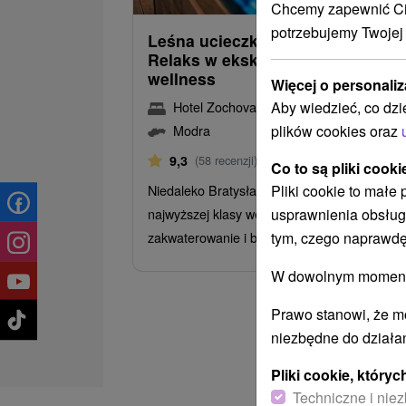
Chcemy zapewnić Ci 
potrzebujemy Twojej
Leśna ucieczka dla ciała i umysł
Relaks w ekskluzywnym centrum
wellness
Więcej o personaliz
Aby wiedzieć, co dzi
Hotel Zochova chata
★
★
★
★
Modra
plików cookies oraz
Modra
Od 2 Noce
Śniadanie
9,3
(58 recenzji)
Co to są pliki cooki
Pliki cookie to małe
Niedaleko Bratysławy czeka na Ciebie
usprawnienia obsług
najwyższej klasy wellness, luksusowe
tym, czego naprawdę
zakwaterowanie i boski spokój.
W dowolnym momencie
Prawo stanowi, że m
niezbędne do działan
Pliki cookie, któr
Techniczne i niez