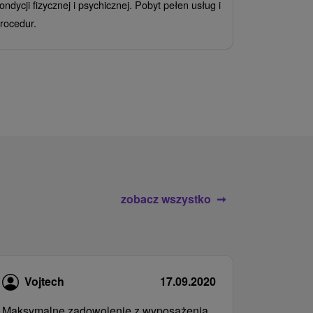
ondycji fizycznej i psychicznej. Pobyt pełen usług i
Ciesz się z
rocedur.
wrażeń poby
atrakcje wod
zobacz wszystko
Vojtech
17.09.2020
Maksymalne zadowolenie z wyposażenia