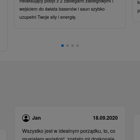
Relaksujący pobyt z 2 zabiegami zabiegowymi i
k
wejściem do świata basenów i saun szybko
p
uzupełni Twoje siły i energię.
Jan
18.09.2020
Wszystko jest w idealnym porządku, to, co
musiałem wyjaśnić, zostało mi doskonale