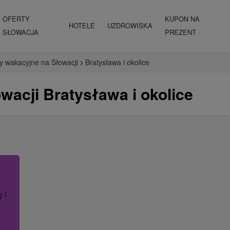
OFERTY
KUPON NA
HOTELE
UZDROWISKA
SŁOWACJA
PREZENT
y wakacyjne na Słowacji
Bratysława i okolice
acji Bratysława i okolice
ę lub nazwę hotelu.