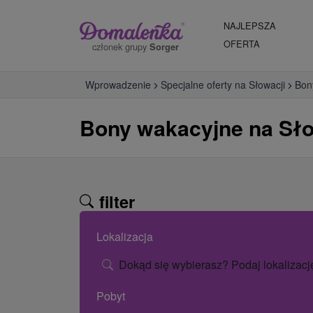
NAJLEPSZA
OFERTA
członek grupy
Sorger
Wprowadzenie
Specjalne oferty na Słowacji
Bon
Bony wakacyjne na Słow
filter
Lokalizacja
Dokąd się wybierasz? Podaj lokalizacj
Pobyt