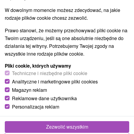
Najlepiej sprzedające
W dowolnym momencie możesz zdecydować, na jakie
rodzaje plików cookie chcesz zezwolić.
Wsie i miasta
Prawo stanowi, że możemy przechowywać pliki cookie na
Twoim urządzeniu, jeśli są one absolutnie niezbędne do
Senec
(1)
Modra
(1)
działania tej witryny. Potrzebujemy Twojej zgody na
wszystkie inne rodzaje plików cookie.
TOP - BESTSELLERY
NAJTAŃSZE
WSZYSTKO
Pliki cookie, których używamy
Techniczne i niezbędne pliki cookie
Analityczne i marketingowe pliki cookies
TIP
Magazyn reklam
Reklamowe dane użytkownika
Personalizacja reklam
Zezwolić wszystkim