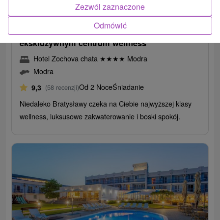
352,34
zł
od
Zezwól zaznaczone
/noc/osoba
Odmówić
Leśna ucieczka dla ciała i umysłu: Relaks w
ekskluzywnym centrum wellness
Hotel Zochova chata
★
★
★
★
Modra
Modra
Od 2 Noce
Śniadanie
9,3
(58 recenzji)
Niedaleko Bratysławy czeka na Ciebie najwyższej klasy
wellness, luksusowe zakwaterowanie i boski spokój.