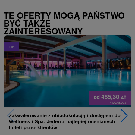
TE OFERTY MOGĄ PAŃSTWO
BYĆ TAKŻE
ZAINTERESOWANY
TIP
485,30
zł
od
/noc/osoba
Zakwaterowanie z obiadokolacją i dostępem do
Wellness i Spa: Jeden z najlepiej ocenianych
hoteli przez klientów