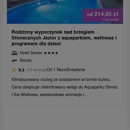
214,95
zł
od
/noc/osoba
Rodzinny wypoczynek nad brzegiem
Słonecznych Jezior z aquaparkiem, wellness i
programem dla dzieci
Hotel Senec
★
★
★
★
Senec
Od 1 Noce
Śniadanie
9,3
(19 recenzji)
Klimatyzowany nocleg ze śniadaniem w formie bufetu.
Cena obejmuje nielimitowany wstęp do Aquaparku Senec
i Sai Wellness, weekendowe animacje i...