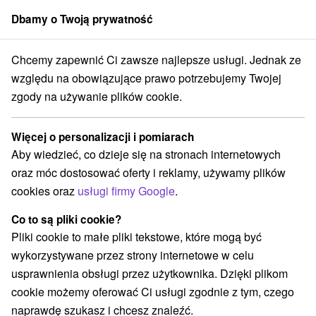
Dbamy o Twoją prywatność
członek grupy
Sorger
Chcemy zapewnić Ci zawsze najlepsze usługi. Jednak ze
Specjalne oferty na Słowacji
Bratysława i okolice
względu na obowiązujące prawo potrzebujemy Twojej
zgody na używanie plików cookie.
Specjalne oferty na Słowacji
Bratysława i okolice
Więcej o personalizacji i pomiarach
Aby wiedzieć, co dzieje się na stronach internetowych
Kategorie
oraz móc dostosować oferty i reklamy, używamy plików
cookies oraz
usługi firmy Google
.
Wszystkie kategorie
Pobyty z rabatem
(1)
Wellness pobyty
Wyjazdy weekendowe
(2)
(2)
Co to są pliki cookie?
Wakacje rodzinne
(1)
Pliki cookie to małe pliki tekstowe, które mogą być
wykorzystywane przez strony internetowe w celu
usprawnienia obsługi przez użytkownika. Dzięki plikom
Wybierz lokalizację lub datę
cookie możemy oferować Ci usługi zgodnie z tym, czego
naprawdę szukasz i chcesz znaleźć.