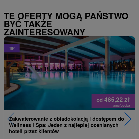
TE OFERTY MOGĄ PAŃSTWO
BYĆ TAKŻE
ZAINTERESOWANY
TIP
485,22
zł
od
/noc/osoba
Zakwaterowanie z obiadokolacją i dostępem do
Wellness i Spa: Jeden z najlepiej ocenianych
hoteli przez klientów