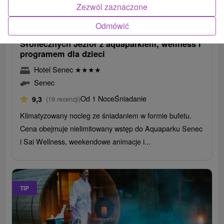
214,92
zł
od
Zezwól zaznaczone
/noc/osoba
Odmówić
Rodzinny wypoczynek nad brzegiem
Słonecznych Jezior z aquaparkiem, wellness i
programem dla dzieci
Hotel Senec
★
★
★
★
Senec
Od 1 Noce
Śniadanie
9,3
(19 recenzji)
Klimatyzowany nocleg ze śniadaniem w formie bufetu.
Cena obejmuje nielimitowany wstęp do Aquaparku Senec
i Sai Wellness, weekendowe animacje i...
TIP