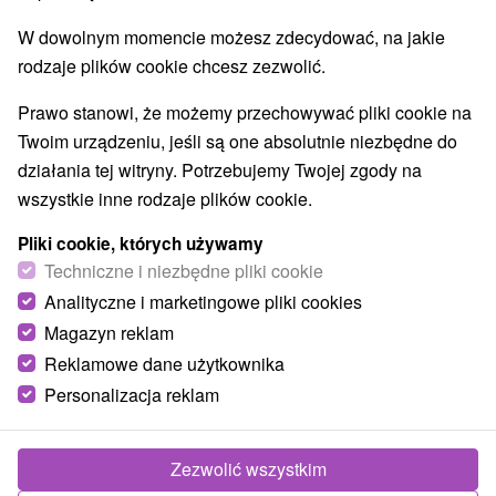
Najlepiej sprzedające
W dowolnym momencie możesz zdecydować, na jakie
rodzaje plików cookie chcesz zezwolić.
Wsie i miasta
Prawo stanowi, że możemy przechowywać pliki cookie na
Twoim urządzeniu, jeśli są one absolutnie niezbędne do
Senec
(1)
Modra
(1)
działania tej witryny. Potrzebujemy Twojej zgody na
wszystkie inne rodzaje plików cookie.
Y
NAJDROŻSZE
NA PODSTAWIE OCEN
NAJTAŃSZE
Pliki cookie, których używamy
Techniczne i niezbędne pliki cookie
Analityczne i marketingowe pliki cookies
Magazyn reklam
Reklamowe dane użytkownika
Personalizacja reklam
Zezwolić wszystkim