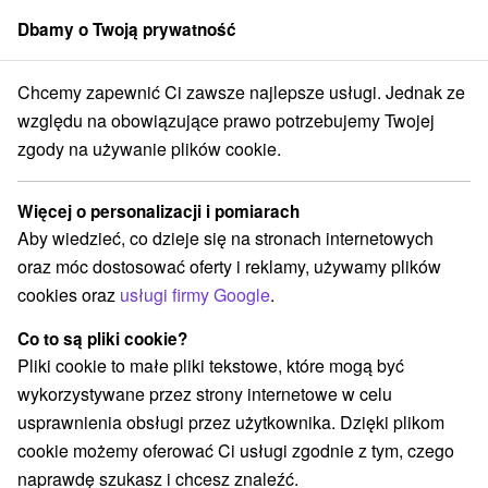
Dbamy o Twoją prywatność
członek grupy
Sorger
Chcemy zapewnić Ci zawsze najlepsze usługi. Jednak ze
erty na Słowacji
Bony wakacyjne na Słowacji
Bratysława i okolice
względu na obowiązujące prawo potrzebujemy Twojej
zgody na używanie plików cookie.
Najtańsze bony wakacyjne na
Słowacji Bratysława i okolice
Więcej o personalizacji i pomiarach
Aby wiedzieć, co dzieje się na stronach internetowych
Kategorie
oraz móc dostosować oferty i reklamy, używamy plików
cookies oraz
usługi firmy Google
.
Wszystkie kategorie
Pobyty z rabatem
(1)
Wellness pobyty
Wyjazdy weekendowe
(2)
(2)
Co to są pliki cookie?
Wakacje rodzinne
(1)
Pliki cookie to małe pliki tekstowe, które mogą być
wykorzystywane przez strony internetowe w celu
usprawnienia obsługi przez użytkownika. Dzięki plikom
Wybierz lokalizację lub datę
cookie możemy oferować Ci usługi zgodnie z tym, czego
naprawdę szukasz i chcesz znaleźć.