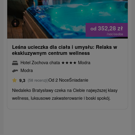
352,28
zł
od
/noc/osoba
Leśna ucieczka dla ciała i umysłu: Relaks w
ekskluzywnym centrum wellness
Hotel Zochova chata
★
★
★
★
Modra
Modra
Od 2 Noce
Śniadanie
9,3
(58 recenzji)
Niedaleko Bratysławy czeka na Ciebie najwyższej klasy
wellness, luksusowe zakwaterowanie i boski spokój.