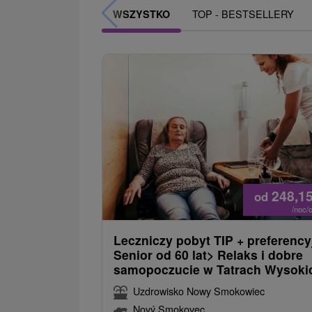
TOP - BESTSELLERY
WSZYSTKO
248,1
od
/noc/
Leczniczy pobyt TIP + preferency
Senior od 60 lat> Relaks i dobre
samopoczucie w Tatrach Wysoki
Uzdrowisko Nowy Smokowiec
Nový Smokovec