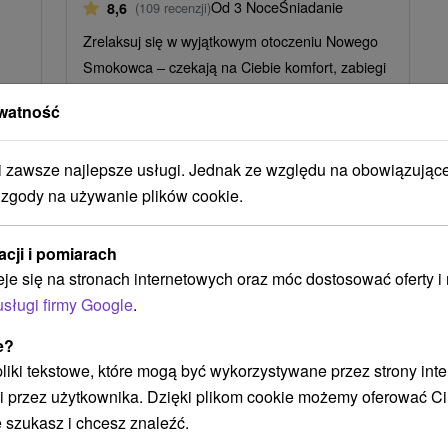
Od 3 Noce
Śniadanie
8,6
(109 recenzji)
Zrelaksuj się w wyjątkowym otoczeniu Nowego
Smokowca – czekają na Ciebie komfort, zabiegi
lecznicze, relaks w basenie oraz wellness z
rza
watność
saunami i...
zawsze najlepsze usługi. Jednak ze względu na obowiązując
 zgody na używanie plików cookie.
acji i pomiarach
TIP
eje się na stronach internetowych oraz móc dostosować oferty 
usługi firmy Google
.
e?
 pliki tekstowe, które mogą być wykorzystywane przez strony int
i przez użytkownika. Dzięki plikom cookie możemy oferować Ci
4
zł
234,86
zł
od
 szukasz i chcesz znaleźć.
osoba
/noc/osoba