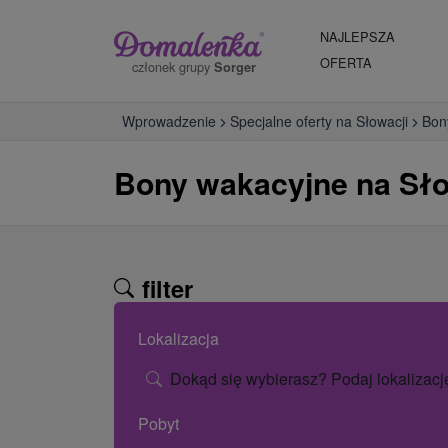
NAJLEPSZA
OFERTA
członek grupy
Sorger
Wprowadzenie
Specjalne oferty na Słowacji
Bon
Bony wakacyjne na Sł
filter
Lokalizacja
Dokąd się wybierasz? Podaj lokalizacj
Pobyt