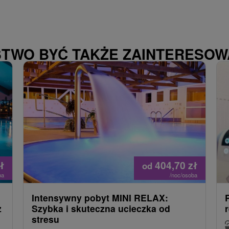
STWO BYĆ TAKŻE ZAINTERESO
ł
404,70
zł
od
ba
/noc/osoba
Intensywny pobyt MINI RELAX:
z
Szybka i skuteczna ucieczka od
stresu