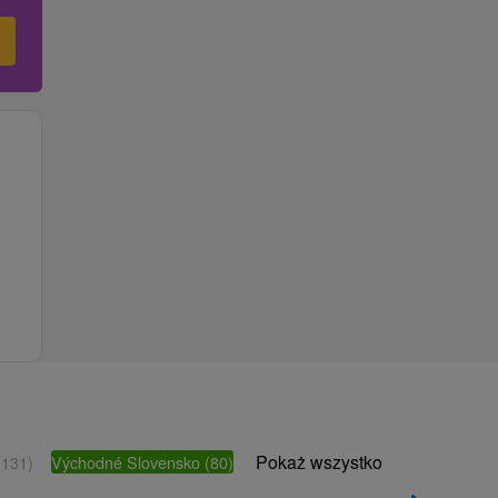
Pokaż wszystko
(131)
Východné Slovensko
(80)