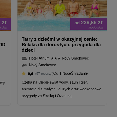
1
zł
239,86
zł
od
osoba
/noc/osoba
Tatry z dziećmi w okazyjnej cenie:
VID
Relaks dla dorosłych, przygoda dla
dzieci
Hotel Atrium
★
★
★
Nový Smokovec
Nový Smokovec
Od 1 Noce
Śniadanie
9,6
(57 recenzji)
Czeka na Ciebie świat wody, saun i gier,
awę
animacje dla małych i dużych oraz weekendowe
przygody ze Skalką i Ozvenką.