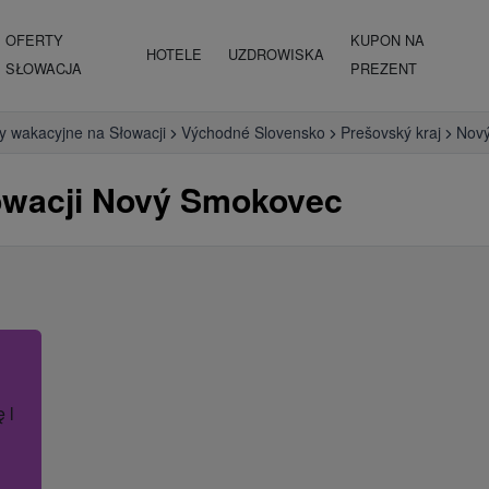
OFERTY
KUPON NA
HOTELE
UZDROWISKA
SŁOWACJA
PREZENT
y wakacyjne na Słowacji
Východné Slovensko
Prešovský kraj
Nov
owacji Nový Smokovec
ę lub nazwę hotelu.