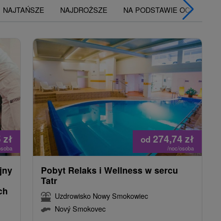
NAJTAŃSZE
NAJDROŻSZE
NA PODSTAWIE OCENY
5
zł
274,74
zł
od
osoba
/noc/osoba
jny
Pobyt Relaks i Wellness w sercu
Tatr
ch
Uzdrowisko Nowy Smokowiec
Nový Smokovec