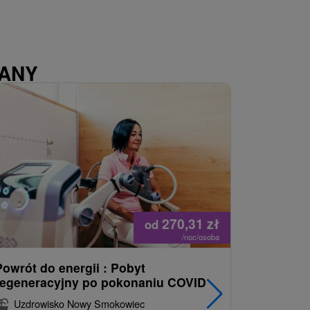
WANY
270,31
zł
od
/noc/osoba
Powrót do energii : Pobyt
Najlepiej
regeneracyjny po pokonaniu COVID
najpopul
korzystn
Uzdrowisko Nowy Smokowiec