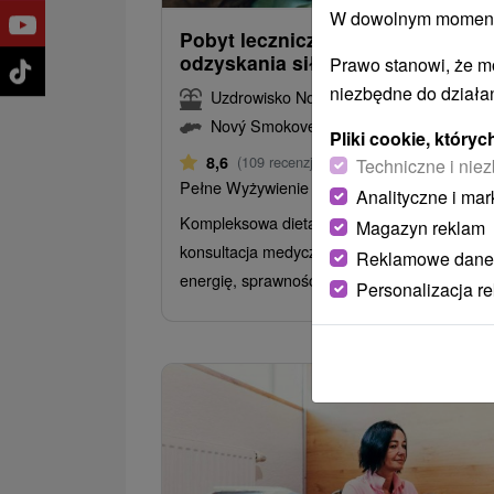
W dowolnym momencie
Pobyt leczniczy KLASIK: Droga 
odzyskania sił i równowagi
Prawo stanowi, że m
niezbędne do działan
Uzdrowisko Nowy Smokowiec
Nový Smokovec
Pliki cookie, któr
Od 10 Noce
8,6
(109 recenzji)
Techniczne i niez
Pełne Wyżywienie
Analityczne i mar
Kompleksowa dieta, zabiegi, wellness i
Magazyn reklam
konsultacja medyczna pomogą Ci odzyskać
Reklamowe dane
energię, sprawność i wewnętrzny spokój.
Personalizacja r