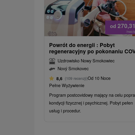
270,3
od
/noc/
Powrót do energii : Pobyt
regeneracyjny po pokonaniu CO
Uzdrowisko Nowy Smokowiec
Nový Smokovec
Od 10 Noce
8,6
(109 recenzji)
Pełne Wyżywienie
Program postcovidowy mający na celu popr
kondycji fizycznej i psychicznej. Pobyt pełen
usług i procedur.