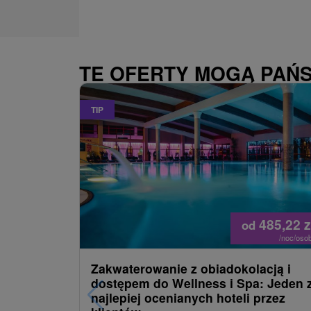
TE OFERTY MOGĄ PAŃ
TIP
485,22
z
od
/noc/oso
Zakwaterowanie z obiadokolacją i
dostępem do Wellness i Spa: Jeden 
najlepiej ocenianych hoteli przez