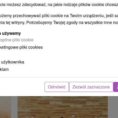
 możesz zdecydować, na jakie rodzaje plików cookie chcesz
do
Piękno Tatr o każdej porze roku:
Aktywny wypoczynek, wellness i
ożemy przechowywać pliki cookie na Twoim urządzeniu, jeśli s
zabawa
ia tej witryny. Potrzebujemy Twojej zgody na wszystkie inne ro
Uzdrowisko Nowy Smokowiec
ych używamy
Nový Smokovec
będne pliki cookie
Od 1 Noce
8,6
(109 recenzji)
ketingowe pliki cookies
Śniadanie, Śniadanie I Kolacja
Basen, wellness, sport, wieczory muzyczne i
 użytkownika
atrakcyjne zniżki – idealne rozwiązanie dla
eklam
każdego, kto chce naładować baterie.
Odmówić
Zezwól zaznaczone