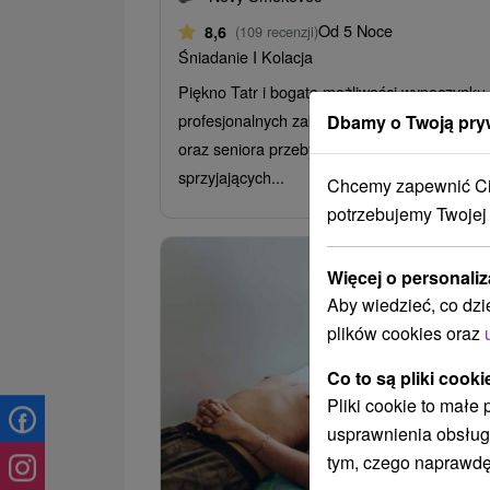
Od 5 Noce
8,6
(109 recenzji)
Śniadanie I Kolacja
Piękno Tatr i bogate możliwości wypoczynku,
profesjonalnych zabiegów i konsultacji u leka
Dbamy o Twoją pry
oraz seniora przebywają w wyjątkowo
sprzyjających...
Chcemy zapewnić Ci 
potrzebujemy Twojej
Więcej o personaliz
Aby wiedzieć, co dzi
plików cookies oraz
Co to są pliki cooki
Pliki cookie to małe
usprawnienia obsług
261,4
od
tym, czego naprawdę
/noc/