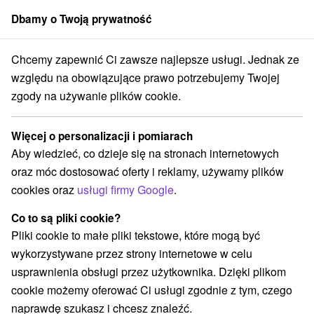
Dbamy o Twoją prywatność
członek grupy
Sorger
Chcemy zapewnić Ci zawsze najlepsze usługi. Jednak ze
zany
Popularny, relaksujący pobyt wellness z szeroką gamą zabiegów l
względu na obowiązujące prawo potrzebujemy Twojej
zgody na używanie plików cookie.
Popularny, relaksujący pobyt
wellness z szeroką gamą zabiegów
Więcej o personalizacji i pomiarach
leczniczych i relaksacyjnych
Aby wiedzieć, co dzieje się na stronach internetowych
Hotel Máj
★
★
★
Pieszczany
Piešťany
oraz móc dostosować oferty i reklamy, używamy plików
cookies oraz
usługi firmy Google
.
Wybierz datę
Co to są pliki cookie?
Pliki cookie to małe pliki tekstowe, które mogą być
wykorzystywane przez strony internetowe w celu
Przejdź do lokalizacji
usprawnienia obsługi przez użytkownika. Dzięki plikom
cookie możemy oferować Ci usługi zgodnie z tym, czego
9,0
doskonały
89 recenzji
·
naprawdę szukasz i chcesz znaleźć.