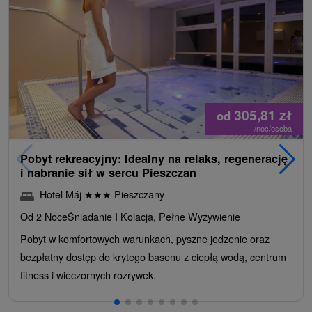
305,81
zł
od
/noc/osoba
Pobyt rekreacyjny: Idealny na relaks, regenerację
i nabranie sił w sercu Pieszczan
Hotel Máj
★
★
★
Pieszczany
Od 2 Noce
Śniadanie I Kolacja, Pełne Wyżywienie
Pobyt w komfortowych warunkach, pyszne jedzenie oraz
bezpłatny dostęp do krytego basenu z ciepłą wodą, centrum
fitness i wieczornych rozrywek.