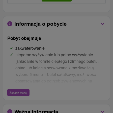
Informacja o pobycie
Pobyt obejmuje
zakwaterowanie
niepełne wyżywienie lub pełne wyżywienie
(śniadanie w formie ciepłego i zimnego bufetu,
obiad lub kolacja serwowane z możliwością
wyboru 5 menu + bufet sałatkowy, możliwość
dostosowania do potrzeb żywieniowych na
życzenie)
Zobacz więcej
10 zabiegów leczniczych i relaksacyjnych
(5 lub 7 nocy):
Ważna informacja
dla pani: terapia Madero 50' i parafina na