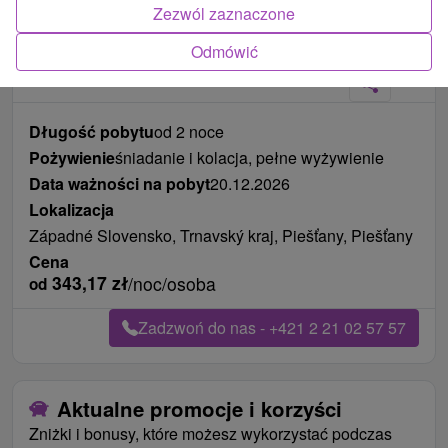
Zezwól zaznaczone
Zdjęcia od klientów
+2
Odmówić
Długość pobytu
od 2 noce
Pożywienie
śniadanie i kolacja, pełne wyżywienie
Data ważności na pobyt
20.12.2026
Lokalizacja
Západné Slovensko, Trnavský kraj, Piešťany, Piešťany
Cena
343,17
zł
/noc/osoba
od
Zadzwoń do nas - +421 2 21 02 57 57
Aktualne promocje i korzyści
Zniżki i bonusy, które możesz wykorzystać podczas