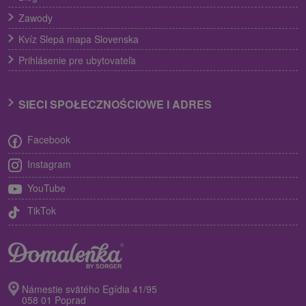
Zawody
Kvíz Slepá mapa Slovenska
Prihlásenie pre ubytovateľa
SIECI SPOŁECZNOŚCIOWE I ADRES
Facebook
Instagram
YouTube
TikTok
Námestie svätého Egídia 41/95
058 01 Poprad