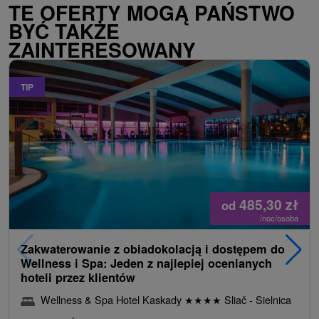
TE OFERTY MOGĄ PAŃSTWO
BYĆ TAKŻE
ZAINTERESOWANY
TIP
485,30
zł
od
/noc/osoba
Zakwaterowanie z obiadokolacją i dostępem do
Wellness i Spa: Jeden z najlepiej ocenianych
hoteli przez klientów
Wellness & Spa Hotel Kaskady
★
★
★
★
Sliač - Sielnica