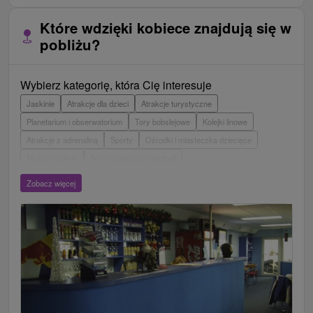
Które wdzięki kobiece znajdują się w
pobliżu?
Wybierz kategorię, która Cię interesuje
Jaskinie
Atrakcje dla dzieci
Atrakcje turystyczne
Planetarium i obserwatorium
Tory bobslejowe
Kolejki linowe
Atrakcje z adrenaliną
Sporty
Ośrodki i miasteczka dziecięce
Muzea i galerie
Areny laserowe i paintball
Wieże obserwacyjne i chodniki
Ogrody zoologiczne i fermy zwierząt
Zobacz więcej
Escaperoom
Ogrody botaniczne
Parki miejskie i zamkowe
Loty widokowe i rejsy wycieczkowe
Tarcze
Jeziora, jeziora, zbiorniki wodne
Zabytki techniki
Pomniki
Wodospady
Kościoły drewniane
Zamki, pałace, ruiny
Skanseny
Aquaparki, baseny
Źródła
Teatry
Jazda konna
Túry a turistické chodníky
Zamki
Chaty górskie
Miejsca sakralne
Rafting, rafting, rafting
Obiekty architektoniczne
Ośrodek narciarski