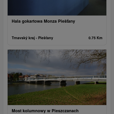
Pola golfowe
Tory gokartowe
Amfiteatry i kina w przyrodzie
Szlaki winne
Cyklotrasy
Hala gokartowa Monza Piešťany
Trnavský kraj -
Piešťany
0.75 Km
Most kolumnowy w Pieszczanach