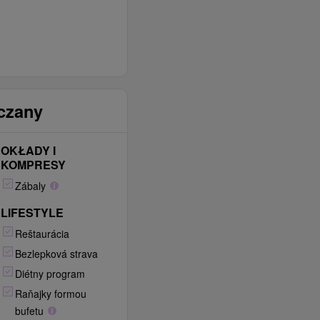
zczany
OKŁADY I
KOMPRESY
Zábaly
LIFESTYLE
Reštaurácia
Bezlepková strava
Diétny program
Raňajky formou
bufetu