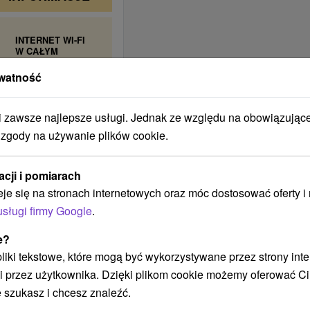
INTERNET WI-FI
W CAŁYM
OBIEKCIE
watność
INTERNET
PŁATNY
Pri akciových
pobytoch.
zawsze najlepsze usługi. Jednak ze względu na obowiązując
ZAKAZ NA
 zgody na używanie plików cookie.
DOMOWE
ZWIERZĘTA
UDOGODNIENIA
acji i pomiarach
DLA
eje się na stronach internetowych oraz móc dostosować oferty 
NIEPEŁNOSPRAWNYCH
usługi firmy Google
.
PARKING
1. Bezplatné
parkovanie na
e?
spodnom
 pliki tekstowe, które mogą być wykorzystywane przez strony int
parkovisku hotela,
2. uzamykateľné
i przez użytkownika. Dzięki plikom cookie możemy oferować Ci
parkovacie miesto,
3. privátne
 szukasz i chcesz znaleźć.
parkovanie v dvore