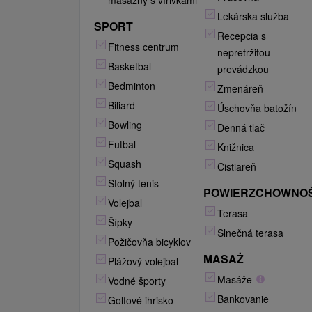
masážny s vírivkami
Lekárska služba
SPORT
Recepcia s
Fitness centrum
nepretržitou
Basketbal
prevádzkou
Bedminton
Zmenáreň
Biliard
Úschovňa batožín
Bowling
Denná tlač
Futbal
Knižnica
Squash
Čistiareň
Stolný tenis
POWIERZCHOWNO
Volejbal
Terasa
Šípky
Slnečná terasa
Požičovňa bicyklov
MASAŻ
Plážový volejbal
Masáže
Vodné športy
Bankovanie
Golfové ihrisko