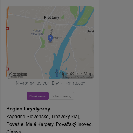
© OpenStreetMap
N +48° 34' 39.78'', E +17° 49' 13.68''
Nawigować
Zobacz mapę
Region turystyczny
Západné Slovensko, Trnavský kraj,
Považie, Malé Karpaty, Považský Inovec,
Sĺňava