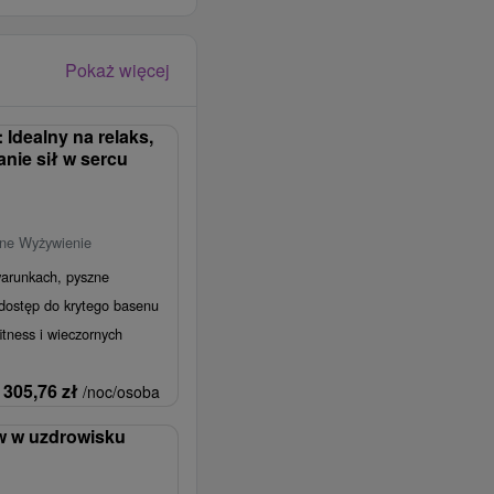
Pokaż więcej
 Idealny na relaks,
anie sił w sercu
łne Wyżywienie
arunkach, pyszne
 dostęp do krytego basenu
itness i wieczornych
305,76
zł
/noc/osoba
w w uzdrowisku