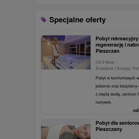
Specjalne oferty
Pobyt rekreacyjny:
regenerację i nabr
Pieszczan
Od 2 Noce
Śniadanie I Kolacja, Pe
Pobyt w komfortowych w
jedzenie oraz bezpłatny
z ciepłą wodą, centrum f
rozrywek.
od
Pobyt dla senioro
Pieszczany