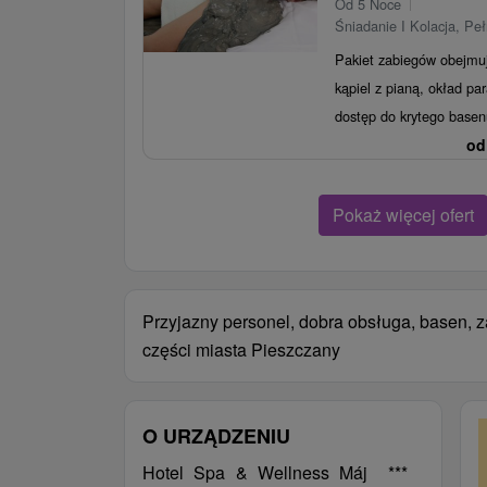
Od 5 Noce
Śniadanie I Kolacja, Pe
Pakiet zabiegów obejmu
kąpiel z pianą, okład par
dostęp do krytego basen
od
Pokaż więcej ofert
Przyjazny personel, dobra obsługa, basen, z
części miasta Pieszczany
O URZĄDZENIU
Hotel Spa & Wellness Máj ***