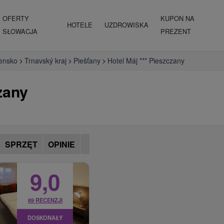
OFERTY
KUPON NA
HOTELE
UZDROWISKA
SŁOWACJA
PREZENT
ensko
Trnavský kraj
Piešťany
Hotel Máj *** Pieszczany
zany
SPRZĘT
OPINIE
9,0
89 RECENZJI
DOSKONAŁY