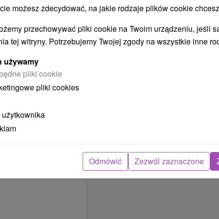
hotela.
 możesz zdecydować, na jakie rodzaje plików cookie chcesz
REZERWACJA
ożemy przechowywać pliki cookie na Twoim urządzeniu, jeśli s
I
WYBÓR
ia tej witryny. Potrzebujemy Twojej zgody na wszystkie inne ro
OFERTY
ych używamy
będne pliki cookie
ketingowe pliki cookies
 użytkownika
eklam
Odmówić
Zezwól zaznaczone