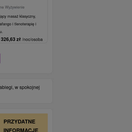
łne Wyżywienie
jący masaż klasyczny,
afango i tlenoterapię i
u.
326,63
zł
/noc/osoba
abiegi, w spokojnej
PRZYDATNE
INFORMACJE