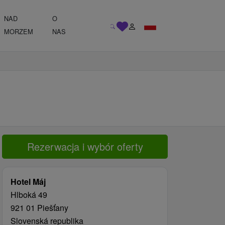
NAD
O
MORZEM
NAS
Rezerwacja i wybór oferty
Hotel Máj
Hlboká 49
921 01 Piešťany
Slovenská republika