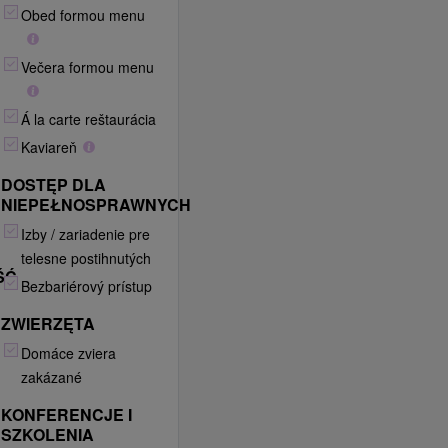
Obed formou menu
Večera formou menu
Á la carte reštaurácia
Kaviareň
DOSTĘP DLA
NIEPEŁNOSPRAWNYCH
Izby / zariadenie pre
telesne postihnutých
ŚĆ
Bezbariérový prístup
ZWIERZĘTA
Domáce zviera
zakázané
KONFERENCJE I
SZKOLENIA