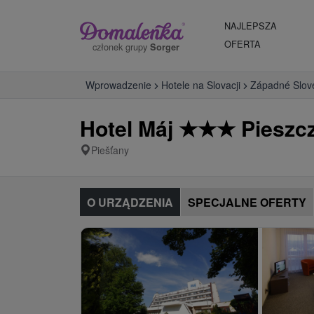
NAJLEPSZA
OFERTA
członek grupy
Sorger
Wprowadzenie
Hotele na Slovacji
Západné Slov
Hotel Máj
★
★
★
Pieszc
Piešťany
O URZĄDZENIA
SPECJALNE OFERTY