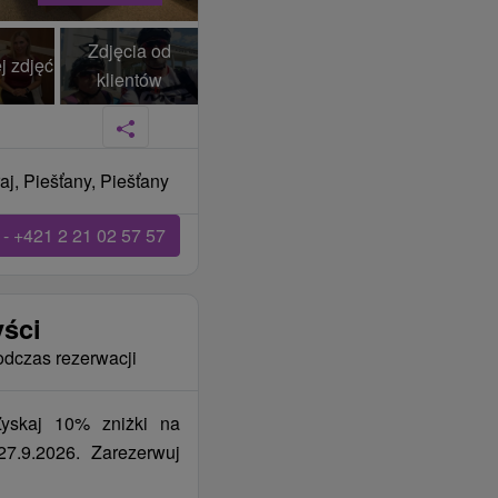
Zdjęcia od
j zdjęć
klientów
j, Piešťany, Piešťany
- +421 2 21 02 57 57
yści
odczas rezerwacji
Zyskaj 10% zniżki na
7.9.2026. Zarezerwuj