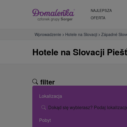
NAJLEPSZA
OFERTA
członek grupy
Sorger
Wprowadzenie
Hotele na Slovacji
Západné Slov
Hotele na Slovacji Pieš
filter
Lokalizacja
Dokąd się wybierasz? Podaj lokalizacj
Pobyt