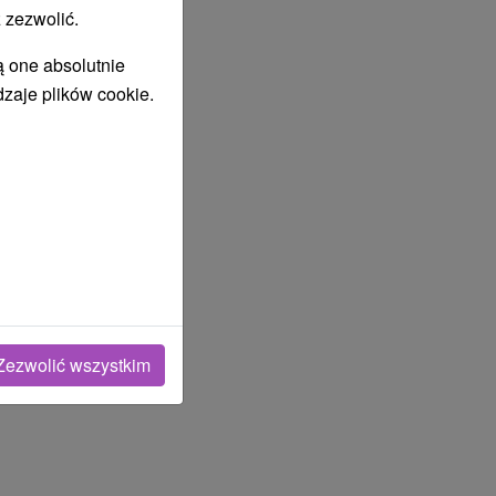
 zezwolić.
YTÓW
ą one absolutnie
dzaje plików cookie.
MI NARZĄDU RUCHU
Zezwolić wszystkim