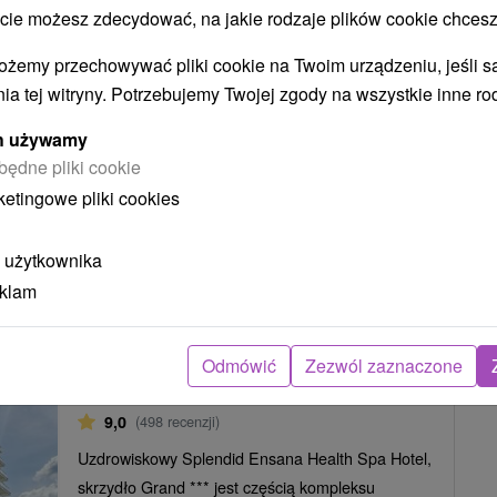
 możesz zdecydować, na jakie rodzaje plików cookie chcesz
IE: UZDRAWIAJĄCA MOC PIESZCZAN, BESTSELLER WŚRÓD POB
ożemy przechowywać pliki cookie na Twoim urządzeniu, jeśli s
E I RELAKS DLA CAŁEJ RODZINY Z ZABIEGAMI SPA
ia tej witryny. Potrzebujemy Twojej zgody na wszystkie inne ro
: DELIKATNY PROGRAM ZABIEGÓW DLA ZAPRACOWANYCH OSÓB
ych używamy
OBYT LECZNICZY DLA SENIORÓW
będne pliki cookie
ketingowe pliki cookies
Y ODPOWIEDNI PRZY PROBLEMACH Z PRZEWLEKŁYMI CHOROBA
Y: PROGRAM ZABIEGÓW DLA ZDROWYCH PLECÓW I STAWÓW
 użytkownika
eklam
Skrzydło Grand, Splendid Ensana
Health Spa Hotel
★
★
★
Odmówić
Zezwól zaznaczone
Piešťany
9,0
(498 recenzji)
Uzdrowiskowy Splendid Ensana Health Spa Hotel,
skrzydło Grand *** jest częścią kompleksu