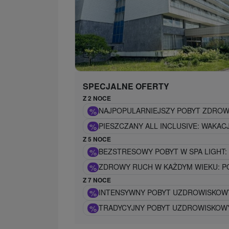
SPECJALNE OFERTY
Z 2 NOCE
%
NAJPOPULARNIEJSZY POBYT ZDROW
%
PIESZCZANY ALL INCLUSIVE: WAKACJ
Z 5 NOCE
%
BEZSTRESOWY POBYT W SPA LIGHT
%
ZDROWY RUCH W KAŻDYM WIEKU: P
Z 7 NOCE
%
INTENSYWNY POBYT UZDROWISKOW
%
TRADYCYJNY POBYT UZDROWISKOW