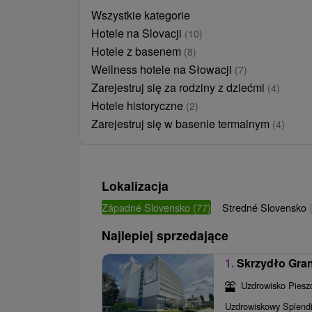
Wszystkie kategorie
Hotele na Slovacji
(10)
Hotele z basenem
(8)
Wellness hotele na Słowacji
(7)
Zarejestruj się za rodziny z dziećmi
(4)
Hotele historyczne
(2)
Zarejestruj się w basenie termalnym
(4)
Lokalizacja
Západné Slovensko
(77)
Stredné Slovensko
Najlepiej sprzedające
1.
Skrzydło Gran
Uzdrowisko Piesz
Uzdrowiskowy Splendid