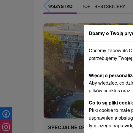
TOP - BESTSELLERY
WSZYSTKO
Dbamy o Twoją pry
Chcemy zapewnić Ci 
potrzebujemy Twojej
Więcej o personaliz
Aby wiedzieć, co dzi
plików cookies oraz
Co to są pliki cooki
Pliki cookie to małe
usprawnienia obsług
tym, czego naprawdę
SPECJALNE OFERTY