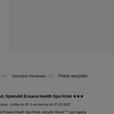
Pokaż wszystko
(106)
Východné Slovensko
(92)
d, Splendid Ensana Health Spa Hotel
★
★
★
czany - zniżka do 25 % na terminy do 27.02.2027
 Ensana Health Spa Hotel, skrzydło Grand *** jest częścią