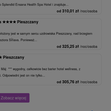
 Splendid Ensana Health Spa Hotel i znajduje...
310,01
zł
od
/noc/osoba
ia
★
★
★
★
Pieszczany
położony jest w samym sercu uzdrowiska Pieszczany, nad brzegiem
jeziora Sĺňava. Ponieważ...
325,25
zł
od
/noc/osoba
★
Pieszczany
Máj *** wygodny, całkowicie bez barier hotel wellness, z
 Odpowiedni jest on nie tylko...
305,76
zł
od
/noc/osoba
Zobacz więcej