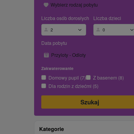
Wybierz rodzaj pobytu
Liczba osób dorosłych
Liczba dzieci
Data pobytu
Przyloty - Odloty
Zakwaterowanie
Domowy pupil (7)
Z basenem (8)
Dla rodzin z dziećmi (5)
Kategorie