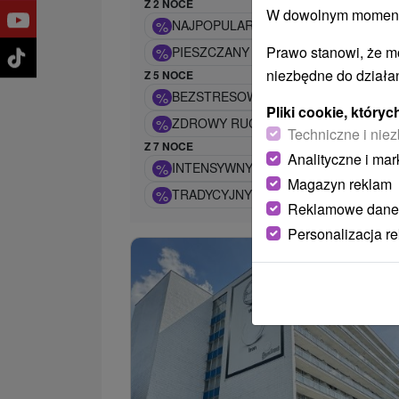
Z 2 NOCE
W dowolnym momencie
%
NAJPOPULARNIEJSZY POBYT ZDROW
Prawo stanowi, że m
%
PIESZCZANY ALL INCLUSIVE: WAKACJ
niezbędne do działan
Z 5 NOCE
%
BEZSTRESOWY POBYT W SPA LIGHT
Pliki cookie, któr
%
ZDROWY RUCH W KAŻDYM WIEKU: P
Techniczne i niez
Z 7 NOCE
Analityczne i mar
%
INTENSYWNY POBYT UZDROWISKOW
Magazyn reklam
%
TRADYCYJNY POBYT UZDROWISKOW
Reklamowe dane
Personalizacja r