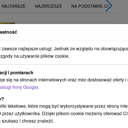
NAJTAŃSZE
NAJDROŻSZE
NA PODSTAWIE OCENY
Skrzydło Splendid, Splendid Ensana
watność
Health Spa Hotel
★
★
★
Piešťany
zawsze najlepsze usługi. Jednak ze względu na obowiązując
 zgody na używanie plików cookie.
9,0
(553 recenzji)
Uzdrowiskowy Splendid Ensana Health Spa Hotel,
acji i pomiarach
skrzydło Splendid *** jest częścią kompleksu
eje się na stronach internetowych oraz móc dostosować oferty 
hotelowego Splendid Ensana Health Spa Hotel...
usługi firmy Google
.
e?
POKAZ
 pliki tekstowe, które mogą być wykorzystywane przez strony int
i przez użytkownika. Dzięki plikom cookie możemy oferować Ci
 szukasz i chcesz znaleźć.