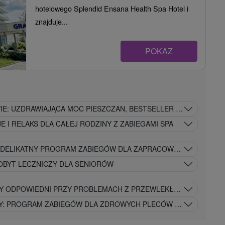
hotelowego Splendid Ensana Health Spa Hotel i
znajduje...
POKAZ
IE: UZDRAWIAJĄCA MOC PIESZCZAN, BESTSELLER WŚRÓD POB
E I RELAKS DLA CAŁEJ RODZINY Z ZABIEGAMI SPA
: DELIKATNY PROGRAM ZABIEGÓW DLA ZAPRACOWANYCH OSÓB
OBYT LECZNICZY DLA SENIORÓW
Y ODPOWIEDNI PRZY PROBLEMACH Z PRZEWLEKŁYMI CHOROBA
Y: PROGRAM ZABIEGÓW DLA ZDROWYCH PLECÓW I STAWÓW