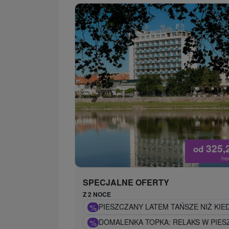
325,
od
/n
SPECJALNE OFERTY
Z 2 NOCE
%
PIESZCZANY LATEM TAŃSZE NIŻ KIED
%
DOMALENKA TOPKA: RELAKS W PIES