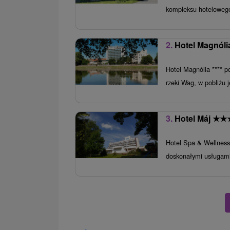
kompleksu hotelowego
2.
Hotel Magnól
Hotel Magnólia **** 
rzeki Wag, w pobliżu 
3.
Hotel Máj
★
★
Hotel Spa & Wellness 
doskonałymi usługami.