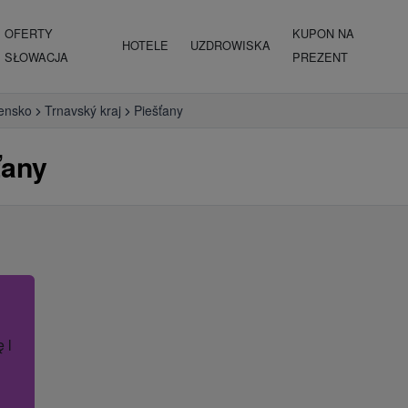
OFERTY
KUPON NA
HOTELE
UZDROWISKA
SŁOWACJA
PREZENT
ensko
Trnavský kraj
Piešťany
ťany
ę lub nazwę hotelu.