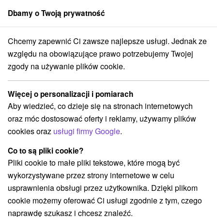
Dbamy o Twoją prywatność
członek grupy
Sorger
Chcemy zapewnić Ci zawsze najlepsze usługi. Jednak ze
 Slovensko
Trnavský kraj
Piešťany
Apartmán Vanessa Piešťany
względu na obowiązujące prawo potrzebujemy Twojej
zgody na używanie plików cookie.
Apartmán Vanessa Piešťany
Piešťany
Więcej o personalizacji i pomiarach
Aby wiedzieć, co dzieje się na stronach internetowych
oraz móc dostosować oferty i reklamy, używamy plików
REZERWACJA I WYBÓR OFERTY
cookies oraz
usługi firmy Google
.
Skontaktuj się bezpośrednio z właścicielem.
Co to są pliki cookie?
Przejdź do lokalizacji
Pliki cookie to małe pliki tekstowe, które mogą być
wykorzystywane przez strony internetowe w celu
O URZĄDZENIA
SPRZĘT
usprawnienia obsługi przez użytkownika. Dzięki plikom
cookie możemy oferować Ci usługi zgodnie z tym, czego
naprawdę szukasz i chcesz znaleźć.