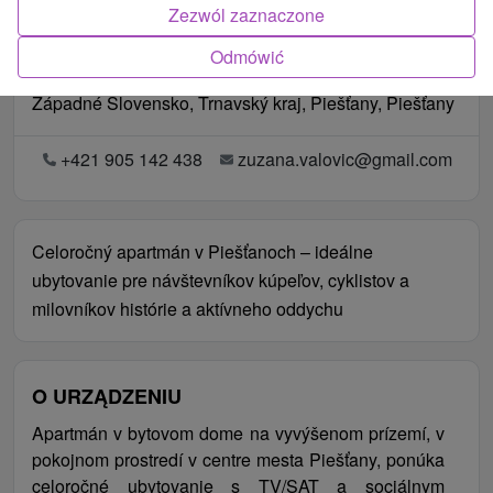
Zezwól zaznaczone
Odmówić
Lokalizacja
Západné Slovensko, Trnavský kraj, Piešťany, Piešťany
+421 905 142 438
zuzana.valovic@gmail.com
Celoročný apartmán v Piešťanoch – ideálne
ubytovanie pre návštevníkov kúpeľov, cyklistov a
milovníkov histórie a aktívneho oddychu
O URZĄDZENIU
Apartmán v bytovom dome na vyvýšenom prízemí, v
pokojnom prostredí v centre mesta Piešťany, ponúka
celoročné ubytovanie s TV/SAT a sociálnym