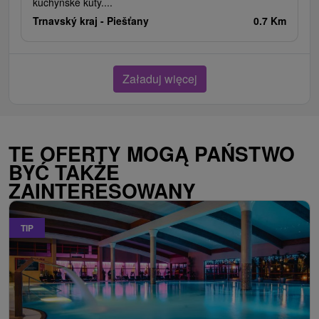
kuchynské kúty....
Trnavský kraj -
Piešťany
0.7 Km
Załaduj więcej
TE OFERTY MOGĄ PAŃSTWO
BYĆ TAKŻE
ZAINTERESOWANY
TIP