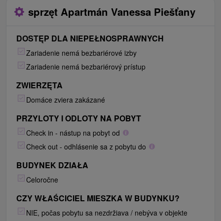
sprzęt Apartmán Vanessa Piešťany
DOSTĘP DLA NIEPEŁNOSPRAWNYCH
Zariadenie nemá bezbariérové izby
Zariadenie nemá bezbariérový prístup
ZWIERZĘTA
Domáce zviera zakázané
PRZYLOTY I ODLOTY NA POBYT
Check in - nástup na pobyt od
Check out - odhlásenie sa z pobytu do
BUDYNEK DZIAŁA
Celoročne
CZY WŁAŚCICIEL MIESZKA W BUDYNKU?
NIE, počas pobytu sa nezdržiava / nebýva v objekte