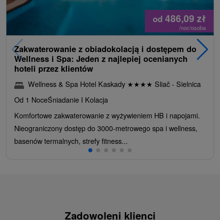
486,09
zł
od
/noc/osoba
Zakwaterowanie z obiadokolacją i dostępem do
Wellness i Spa: Jeden z najlepiej ocenianych
hoteli przez klientów
Wellness & Spa Hotel Kaskady
★
★
★
★
Sliač - Sielnica
Od 1 Noce
Śniadanie I Kolacja
Komfortowe zakwaterowanie z wyżywieniem HB i napojami.
Nieograniczony dostęp do 3000-metrowego spa i wellness,
basenów termalnych, strefy fitness...
Zadowoleni klienci