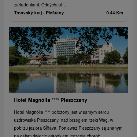
zariadeniami. Oddýchnuť...
Trnavský kraj -
Piešťany
0.44 Km
Hotel Magnólia **** Pieszczany
Hotel Magnólia **** położony jest w samym sercu
uzdrowiska Pieszczany, nad brzegiem rzeki Wag, w
pobliżu jeziora Sĺňava. Ponieważ Pieszczany są znanym
na całym świecie ośrodkiem leczenia chorób