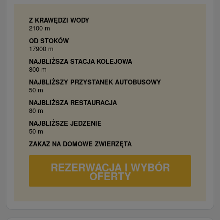
Hriankovač, Práčka
Kúpeľňa s toaletou
Z KRAWĘDZI WODY
Vybavenie: Uteráky, Umývadlo, WC, Vaňa,
2100 m
Stojan na sušenie prádla
OD STOKÓW
17900 m
NAJBLIŻSZA STACJA KOLEJOWA
800 m
NAJBLIŻSZY PRZYSTANEK AUTOBUSOWY
50 m
NAJBLIŻSZA RESTAURACJA
80 m
NAJBLIŻSZE JEDZENIE
50 m
ZAKAZ NA DOMOWE ZWIERZĘTA
REZERWACJA I WYBÓR
OFERTY