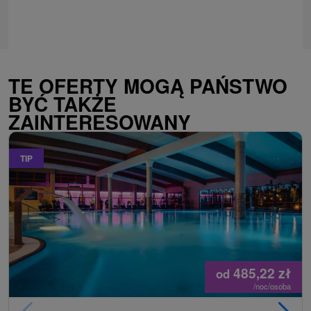
TE OFERTY MOGĄ PAŃSTWO
BYĆ TAKŻE
ZAINTERESOWANY
TIP
485,22
zł
od
/noc/osoba