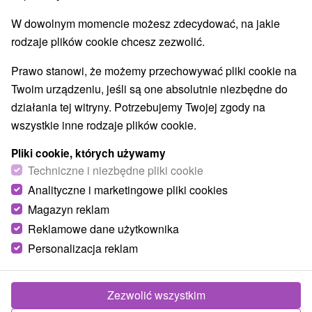
W dowolnym momencie możesz zdecydować, na jakie
rodzaje plików cookie chcesz zezwolić.
Prawo stanowi, że możemy przechowywać pliki cookie na
Twoim urządzeniu, jeśli są one absolutnie niezbędne do
działania tej witryny. Potrzebujemy Twojej zgody na
wszystkie inne rodzaje plików cookie.
Pliki cookie, których używamy
Techniczne i niezbędne pliki cookie
Analityczne i marketingowe pliki cookies
Magazyn reklam
Reklamowe dane użytkownika
Personalizacja reklam
Apartmány Centro Piešťany
Piešťany
Zezwolić wszystkim
Dva komfortne zariadené a klimatizované apartmány v