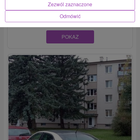
tichej lokalite, v meste Piešťany. Disponujú
Zezwól zaznaczone
jednou/dvomi...
Odmówić
POKAZ