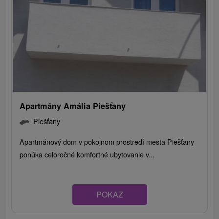
Apartmány Amália Piešťany
Piešťany
Apartmánový dom v pokojnom prostredí mesta Piešťany
ponúka celoročné komfortné ubytovanie v...
POKAZ