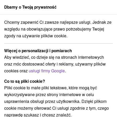
Dbamy o Twoją prywatność
członek grupy
Sorger
Chcemy zapewnić Ci zawsze najlepsze usługi. Jednak ze
Apartmány
Západné Slovensko
Trnavský kraj
Piešťany
względu na obowiązujące prawo potrzebujemy Twojej
zgody na używanie plików cookie.
Apartmány Piešťany
Więcej o personalizacji i pomiarach
Kategorie
Aby wiedzieć, co dzieje się na stronach internetowych
oraz móc dostosować oferty i reklamy, używamy plików
Wszystkie kategorie
Hotele na Slovacji
(10)
cookies oraz
usługi firmy Google
.
Apartmány
Penzióny
Priváty
(3)
(1)
(2)
Co to są pliki cookie?
Pliki cookie to małe pliki tekstowe, które mogą być
Wybierz lokalizację lub datę
wykorzystywane przez strony internetowe w celu
usprawnienia obsługi przez użytkownika. Dzięki plikom
NAJTAŃSZE
NAJDROŻSZE
NA PO
WSZYSTKO
cookie możemy oferować Ci usługi zgodnie z tym, czego
naprawdę szukasz i chcesz znaleźć.