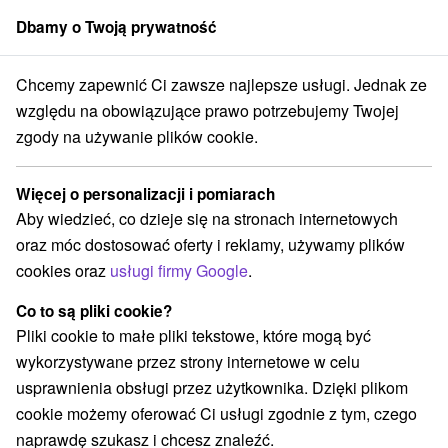
Dbamy o Twoją prywatność
członek grupy
Sorger
Chcemy zapewnić Ci zawsze najlepsze usługi. Jednak ze
Priváty
Západné Slovensko
Trnavský kraj
Piešťany
względu na obowiązujące prawo potrzebujemy Twojej
zgody na używanie plików cookie.
Priváty Piešťany
Więcej o personalizacji i pomiarach
Kategorie
Aby wiedzieć, co dzieje się na stronach internetowych
oraz móc dostosować oferty i reklamy, używamy plików
Wszystkie kategorie
Hotele na Slovacji
(10)
cookies oraz
usługi firmy Google
.
Apartmány
Penzióny
Priváty
(3)
(1)
(2)
Co to są pliki cookie?
Pliki cookie to małe pliki tekstowe, które mogą być
Wybierz lokalizację lub datę
wykorzystywane przez strony internetowe w celu
usprawnienia obsługi przez użytkownika. Dzięki plikom
NAJTAŃSZE
NAJDROŻSZE
NA PO
WSZYSTKO
cookie możemy oferować Ci usługi zgodnie z tym, czego
naprawdę szukasz i chcesz znaleźć.