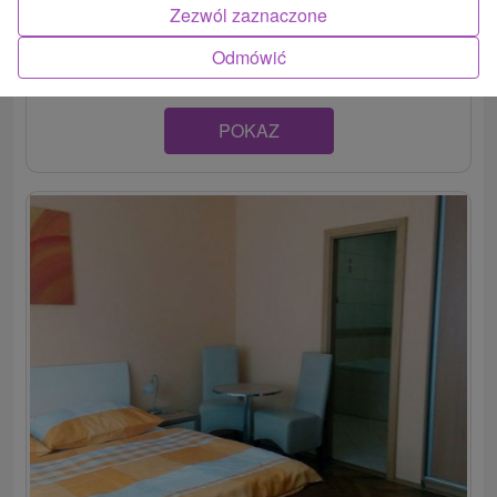
mesta Piešťany. Disponuje štyrmi izbami a apartmánom,
Zezwól zaznaczone
v...
Odmówić
POKAZ