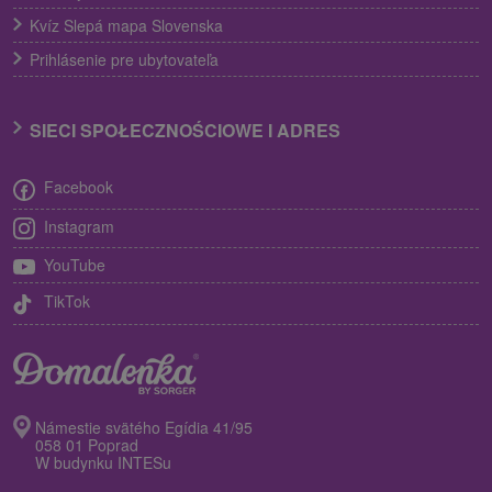
Kvíz Slepá mapa Slovenska
Prihlásenie pre ubytovateľa
SIECI SPOŁECZNOŚCIOWE I ADRES
Facebook
Instagram
YouTube
TikTok
Námestie svätého Egídia 41/95
058 01 Poprad
W budynku INTESu