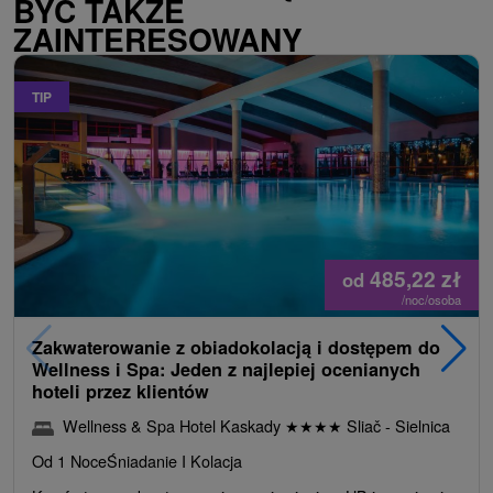
BYĆ TAKŻE
ZAINTERESOWANY
TIP
485,22
zł
od
/noc/osoba
Zakwaterowanie z obiadokolacją i dostępem do
Wellness i Spa: Jeden z najlepiej ocenianych
hoteli przez klientów
Wellness & Spa Hotel Kaskady
★
★
★
★
Sliač - Sielnica
Od 1 Noce
Śniadanie I Kolacja