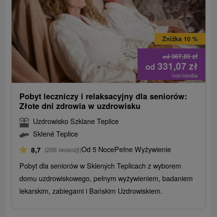
Zniżka 10 %
367,85
zł
od
331,07
zł
od
/noc/osoba
Pobyt leczniczy i relaksacyjny dla seniorów:
Złote dni zdrowia w uzdrowisku
Uzdrowisko Szklane Teplice
Sklené Teplice
Od 5 Noce
Pełne Wyżywienie
8,7
(266 recenzji)
Pobyt dla seniorów w Sklených Teplicach z wyborem
domu uzdrowiskowego, pełnym wyżywieniem, badaniem
lekarskim, zabiegami i Bańskim Uzdrowiskiem.