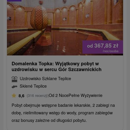
367,85
zł
od
/noc/osoba
Domalenka Topka: Wyjątkowy pobyt w
uzdrowisku w sercu Gór Szczawnickich
Uzdrowisko Szklane Teplice
Sklené Teplice
Od 2 Noce
Pełne Wyżywienie
8,6
(316 recenzji)
Pobyt obejmuje wstępne badanie lekarskie, 2 zabiegi na
dobę, nielimitowany wstęp do wody, program zabiegów
oraz bonusy zależne od długości pobytu.