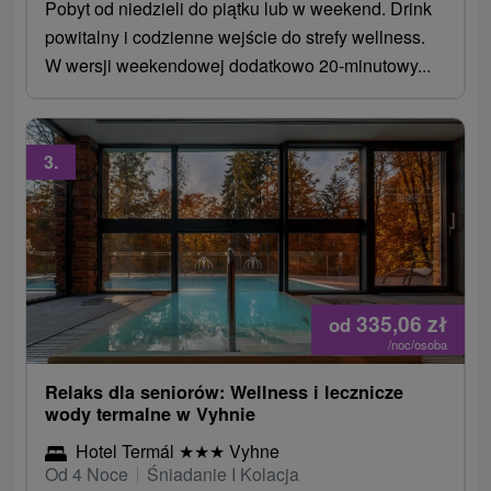
Pobyt od niedzieli do piątku lub w weekend. Drink
powitalny i codzienne wejście do strefy wellness.
W wersji weekendowej dodatkowo 20-minutowy...
3.
335,06
zł
od
/noc/osoba
Relaks dla seniorów: Wellness i lecznicze
wody termalne w Vyhnie
Hotel Termál
★
★
★
Vyhne
Od 4 Noce
Śniadanie I Kolacja