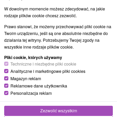
Najlepiej sprzedające
W dowolnym momencie możesz zdecydować, na jakie
rodzaje plików cookie chcesz zezwolić.
1.
Prawo stanowi, że możemy przechowywać pliki cookie na
Twoim urządzeniu, jeśli są one absolutnie niezbędne do
działania tej witryny. Potrzebujemy Twojej zgody na
wszystkie inne rodzaje plików cookie.
Pliki cookie, których używamy
367,85
zł
Techniczne i niezbędne pliki cookie
od
/noc/osoba
Analityczne i marketingowe pliki cookies
Magazyn reklam
Domalenka Topka: Wyjątkowy pobyt w
Reklamowe dane użytkownika
uzdrowisku w sercu Gór Szczawnickich
Personalizacja reklam
Uzdrowisko Szklane Teplice
Od 2 Noce
Pełne Wyżywienie
Pobyt obejmuje wstępne badanie lekarskie, 2
Zezwolić wszystkim
zabiegi na dobę, nielimitowany wstęp do wody,