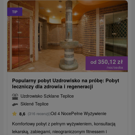
TIP
350,12
zł
od
/noc/osoba
Popularny pobyt Uzdrowisko na próbę: Pobyt
leczniczy dla zdrowia i regeneracji
Uzdrowisko Szklane Teplice
Sklené Teplice
Od 4 Noce
Pełne Wyżywienie
8,6
(316 recenzji)
Komfortowy pobyt z pełnym wyżywieniem, konsultacją
lekarską, zabiegami, nieograniczonym fitnessem i