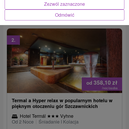
Zezwól zaznaczone
program zabiegów oraz bonusy zależne od
długości pobytu.
Odmówić
2.
358,10
zł
od
/noc/osoba
Termal a Hyper relax w popularnym hotelu w
pięknym otoczeniu gór Szczawnickich
Hotel Termál
★
★
★
Vyhne
Od 2 Noce
Śniadanie I Kolacja