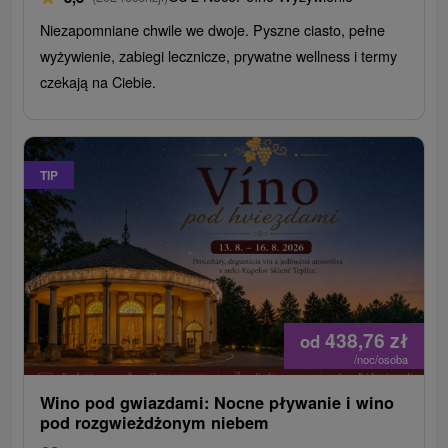
Niezapomniane chwile we dwoje. Pyszne ciasto, pełne
wyżywienie, zabiegi lecznicze, prywatne wellness i termy
czekają na Ciebie.
TIP
438,76
zł
od
/noc/osoba
Wino pod gwiazdami: Nocne pływanie i wino
pod rozgwieżdżonym niebem