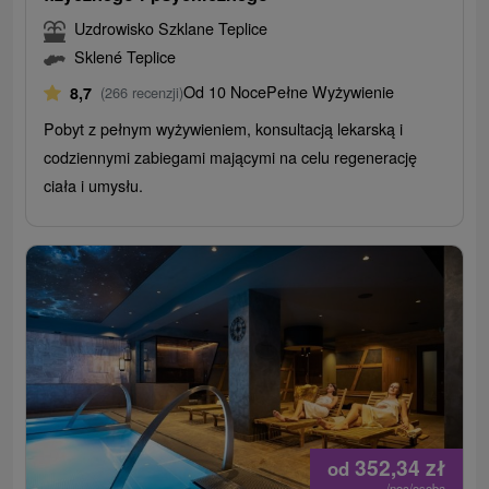
Uzdrowisko Szklane Teplice
Sklené Teplice
Od 10 Noce
Pełne Wyżywienie
8,7
(266 recenzji)
Pobyt z pełnym wyżywieniem, konsultacją lekarską i
codziennymi zabiegami mającymi na celu regenerację
ciała i umysłu.
352,34
zł
od
/noc/osoba