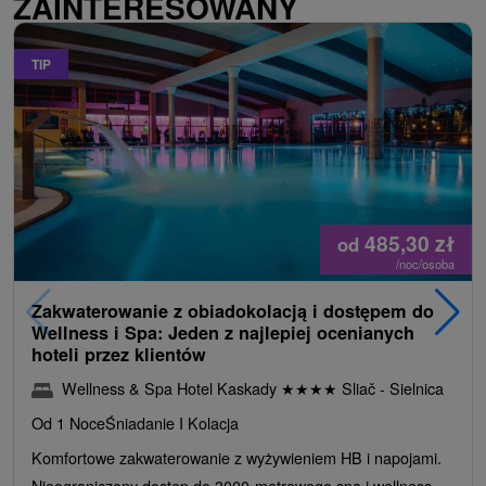
ZAINTERESOWANY
TIP
485,30
zł
od
/noc/osoba
Zakwaterowanie z obiadokolacją i dostępem do
Wellness i Spa: Jeden z najlepiej ocenianych
hoteli przez klientów
Wellness & Spa Hotel Kaskady
★
★
★
★
Sliač - Sielnica
Od 1 Noce
Śniadanie I Kolacja
Komfortowe zakwaterowanie z wyżywieniem HB i napojami.
Nieograniczony dostęp do 3000-metrowego spa i wellness,