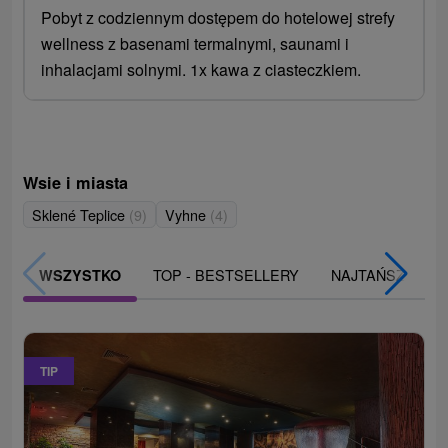
Pobyt z codziennym dostępem do hotelowej strefy
wellness z basenami termalnymi, saunami i
inhalacjami solnymi. 1x kawa z ciasteczkiem.
Wsie i miasta
Sklené Teplice
(9)
Vyhne
(4)
TOP - BESTSELLERY
NAJTAŃSZE
WSZYSTKO
TIP