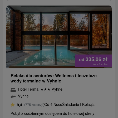
335,06
zł
od
/noc/osoba
Relaks dla seniorów: Wellness i lecznicze
wody termalne w Vyhnie
Hotel Termál
★
★
★
Vyhne
Vyhne
Od 4 Noce
Śniadanie I Kolacja
9,4
(775 recenzji)
Pobyt z codziennym dostępem do hotelowej strefy