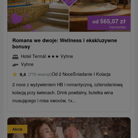
565,07
zł
od
/noc/osoba
Romans we dwoje: Wellness i ekskluzywne
bonusy
Hotel Termál
★
★
★
Vyhne
Vyhne
Od 2 Noce
Śniadanie I Kolacja
9,4
(775 recenzji)
2 noce z wyżywieniem HB i romantyczną, czterodaniową
kolacją przy świecach. Drink powitalny, butelka wina
musującego i misa owoców, 1x...
Akcia