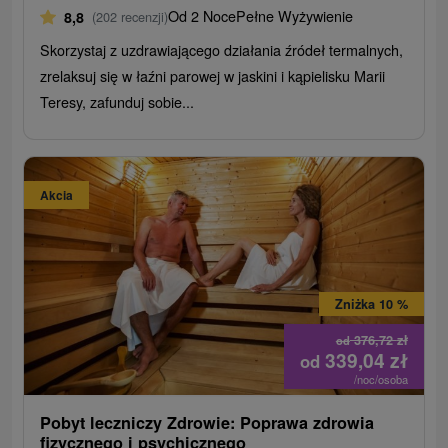
Od 2 Noce
Pełne Wyżywienie
8,8
(202 recenzji)
Skorzystaj z uzdrawiającego działania źródeł termalnych,
zrelaksuj się w łaźni parowej w jaskini i kąpielisku Marii
Teresy, zafunduj sobie...
Akcia
Zniżka 10 %
376,72
zł
od
339,04
zł
od
/noc/osoba
Pobyt leczniczy Zdrowie: Poprawa zdrowia
fizycznego i psychicznego