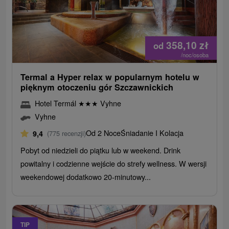
358,10
zł
od
/noc/osoba
Termal a Hyper relax w popularnym hotelu w
pięknym otoczeniu gór Szczawnickich
Hotel Termál
★
★
★
Vyhne
Vyhne
Od 2 Noce
Śniadanie I Kolacja
9,4
(775 recenzji)
Pobyt od niedzieli do piątku lub w weekend. Drink
powitalny i codzienne wejście do strefy wellness. W wersji
weekendowej dodatkowo 20-minutowy...
TIP