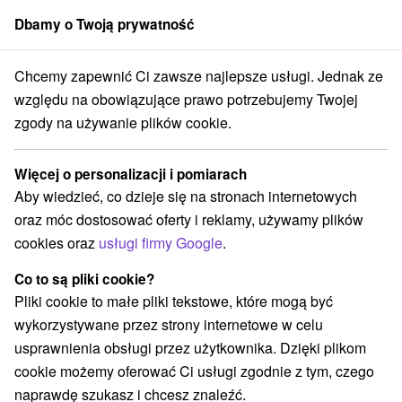
Dbamy o Twoją prywatność
członek grupy
Sorger
Chcemy zapewnić Ci zawsze najlepsze usługi. Jednak ze
ne oferty na Słowacji
Bony wakacyjne na Słowacji
Žiarska kotlina
względu na obowiązujące prawo potrzebujemy Twojej
zgody na używanie plików cookie.
Bony wakacyjne na Słowacji
Žiarska kotlina
Więcej o personalizacji i pomiarach
Aby wiedzieć, co dzieje się na stronach internetowych
Kategorie
oraz móc dostosować oferty i reklamy, używamy plików
cookies oraz
usługi firmy Google
.
Wszystkie kategorie
Pobyty z rabatem
(5)
Wellness pobyty
Wyjazdy weekendowe
(4)
(10)
Co to są pliki cookie?
Romantyczne wypady
Pobyty dla seniorów
(2)
(2)
Pliki cookie to małe pliki tekstowe, które mogą być
Wakacje rodzinne
(3)
wykorzystywane przez strony internetowe w celu
usprawnienia obsługi przez użytkownika. Dzięki plikom
cookie możemy oferować Ci usługi zgodnie z tym, czego
Wybierz lokalizację lub datę
naprawdę szukasz i chcesz znaleźć.