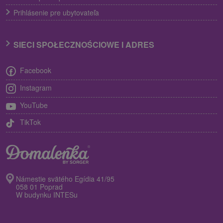
Prihlásenie pre ubytovateľa
SIECI SPOŁECZNOŚCIOWE I ADRES
Facebook
Instagram
YouTube
TikTok
Námestie svätého Egídia 41/95
058 01 Poprad
W budynku INTESu