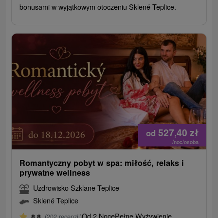
bonusami w wyjątkowym otoczeniu Sklené Teplice.
527,40
zł
od
/noc/osoba
Romantyczny pobyt w spa: miłość, relaks i
prywatne wellness
Uzdrowisko Szklane Teplice
Sklené Teplice
Od 2 Noce
Pełne Wyżywienie
8,8
(202 recenzji)