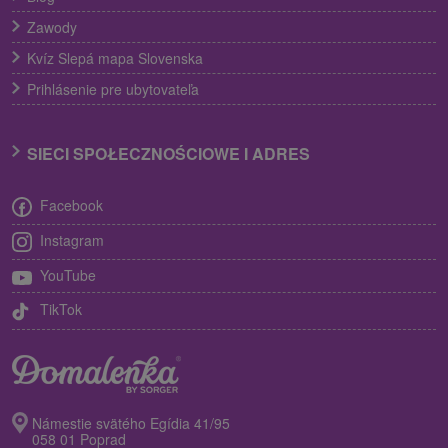
Zawody
Kvíz Slepá mapa Slovenska
Prihlásenie pre ubytovateľa
SIECI SPOŁECZNOŚCIOWE I ADRES
Facebook
Instagram
YouTube
TikTok
Námestie svätého Egídia 41/95
058 01 Poprad