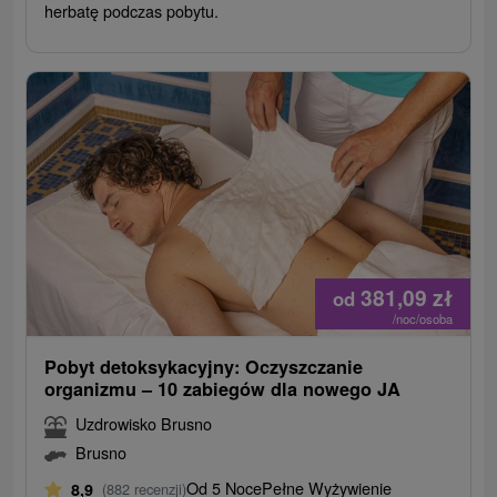
herbatę podczas pobytu.
381,09
zł
od
/noc/osoba
Pobyt detoksykacyjny: Oczyszczanie
organizmu – 10 zabiegów dla nowego JA
Uzdrowisko Brusno
Brusno
Od 5 Noce
Pełne Wyżywienie
8,9
(882 recenzji)