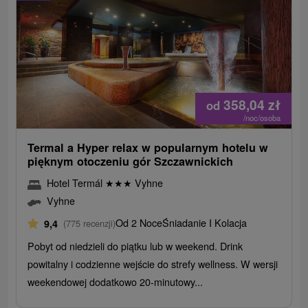
358,04
zł
od
/noc/osoba
Termal a Hyper relax w popularnym hotelu w
pięknym otoczeniu gór Szczawnickich
Hotel Termál
★
★
★
Vyhne
Vyhne
Od 2 Noce
Śniadanie I Kolacja
9,4
(775 recenzji)
Pobyt od niedzieli do piątku lub w weekend. Drink
powitalny i codzienne wejście do strefy wellness. W wersji
weekendowej dodatkowo 20-minutowy...