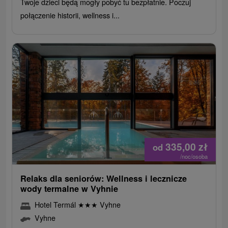
Twoje dzieci będą mogły pobyć tu bezpłatnie. Poczuj
połączenie historii, wellness i...
335,00
zł
od
/noc/osoba
Relaks dla seniorów: Wellness i lecznicze
wody termalne w Vyhnie
Hotel Termál
★
★
★
Vyhne
Vyhne