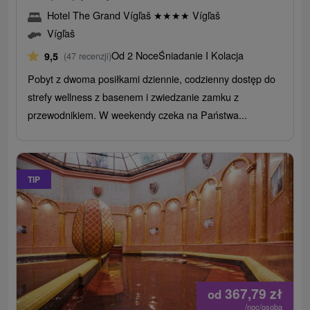
Hotel The Grand Vígľaš
★
★
★
★
Vígľaš
Vígľaš
Od 2 Noce
Śniadanie I Kolacja
9,5
(47 recenzji)
Pobyt z dwoma posiłkami dziennie, codzienny dostęp do
strefy wellness z basenem i zwiedzanie zamku z
przewodnikiem. W weekendy czeka na Państwa...
TIP
367,79
zł
od
/noc/osoba