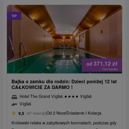
TIP
371,12
zł
od
/noc/osoba
Bajka o zamku dla rodzin: Dzieci poniżej 12 lat
CAŁKOWICIE ZA DARMO !
Hotel The Grand Vígľaš
★
★
★
★
Vígľaš
Vígľaš
Od 2 Noce
Śniadanie I Kolacja
9,5
(47 recenzji)
Królewski relaks w zabytkowych komnatach, podczas gdy