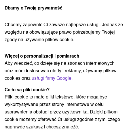
Dbamy o Twoją prywatność
członek grupy
Sorger
Chcemy zapewnić Ci zawsze najlepsze usługi. Jednak ze
 oferty na Słowacji
Bony wakacyjne na Słowacji
Kremnické vrchy
względu na obowiązujące prawo potrzebujemy Twojej
zgody na używanie plików cookie.
Bony wakacyjne na Słowacji
Kremnické vrchy
Więcej o personalizacji i pomiarach
Aby wiedzieć, co dzieje się na stronach internetowych
Kategorie
oraz móc dostosować oferty i reklamy, używamy plików
cookies oraz
usługi firmy Google
.
Wszystkie kategorie
Pobyty z rabatem
(19)
Wellness pobyty
Wyjazdy weekendowe
(15)
(20)
Co to są pliki cookie?
Romantyczne wypady
Pobyty dla seniorów
(4)
(8)
Pliki cookie to małe pliki tekstowe, które mogą być
Wakacje rodzinne
(10)
wykorzystywane przez strony internetowe w celu
usprawnienia obsługi przez użytkownika. Dzięki plikom
cookie możemy oferować Ci usługi zgodnie z tym, czego
Wybierz lokalizację lub datę
naprawdę szukasz i chcesz znaleźć.