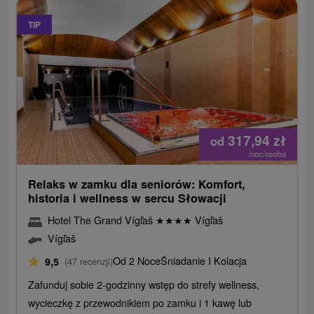
TIP
317,94
zł
od
/noc/osoba
Relaks w zamku dla seniorów: Komfort,
historia i wellness w sercu Słowacji
Hotel The Grand Vígľaš
★
★
★
★
Vígľaš
Vígľaš
Od 2 Noce
Śniadanie I Kolacja
9,5
(47 recenzji)
Zafunduj sobie 2-godzinny wstęp do strefy wellness,
wycieczkę z przewodnikiem po zamku i 1 kawę lub