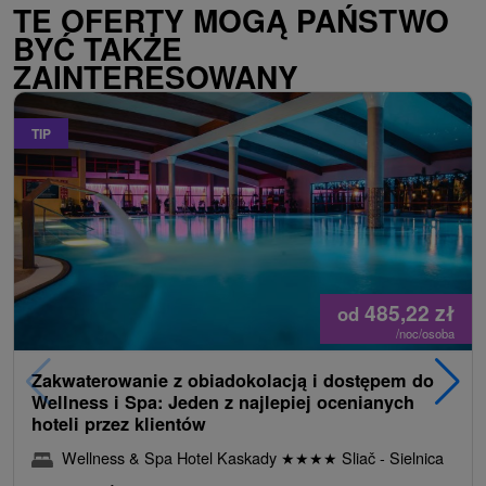
TE OFERTY MOGĄ PAŃSTWO
BYĆ TAKŻE
ZAINTERESOWANY
TIP
485,22
zł
od
/noc/osoba
Zakwaterowanie z obiadokolacją i dostępem do
Wellness i Spa: Jeden z najlepiej ocenianych
hoteli przez klientów
Wellness & Spa Hotel Kaskady
★
★
★
★
Sliač - Sielnica