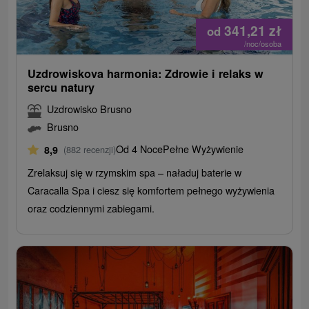
341,21
zł
od
/noc/osoba
Uzdrowiskova harmonia: Zdrowie i relaks w
sercu natury
Uzdrowisko Brusno
Brusno
Od 4 Noce
Pełne Wyżywienie
8,9
(882 recenzji)
Zrelaksuj się w rzymskim spa – naładuj baterie w
Caracalla Spa i ciesz się komfortem pełnego wyżywienia
oraz codziennymi zabiegami.