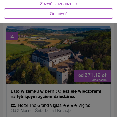
Zezwól zaznaczone
program zabiegów oraz bonusy zależne od
długości pobytu.
Odmówić
2.
371,12
zł
od
/noc/osoba
Lato w zamku w pełni: Ciesz się wieczorami
na tętniącym życiem dziedzińcu
Hotel The Grand Vígľaš
★
★
★
★
Vígľaš
Od 2 Noce
Śniadanie I Kolacja