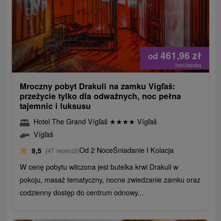
461,96
zł
od
/noc/osoba
Mroczny pobyt Drakuli na zamku Vígľaš:
przeżycie tylko dla odważnych, noc pełna
tajemnic i luksusu
Hotel The Grand Vígľaš
★
★
★
★
Vígľaš
Vígľaš
Od 2 Noce
Śniadanie I Kolacja
9,5
(47 recenzji)
W cenę pobytu wliczona jest butelka krwi Drakuli w
pokoju, masaż tematyczny, nocne zwiedzanie zamku oraz
codzienny dostęp do centrum odnowy...