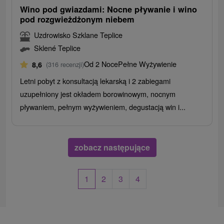
Wino pod gwiazdami: Nocne pływanie i wino
pod rozgwieżdżonym niebem
Uzdrowisko Szklane Teplice
Sklené Teplice
Od 2 Noce
Pełne Wyżywienie
8,6
(316 recenzji)
Letni pobyt z konsultacją lekarską i 2 zabiegami
uzupełniony jest okładem borowinowym, nocnym
pływaniem, pełnym wyżywieniem, degustacją win i...
zobacz następujące
1
2
3
4