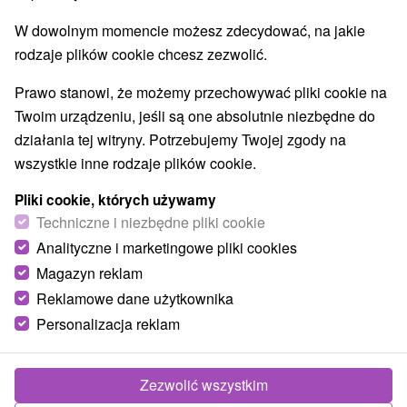
Najlepiej sprzedające
W dowolnym momencie możesz zdecydować, na jakie
rodzaje plików cookie chcesz zezwolić.
1.
Prawo stanowi, że możemy przechowywać pliki cookie na
Twoim urządzeniu, jeśli są one absolutnie niezbędne do
działania tej witryny. Potrzebujemy Twojej zgody na
wszystkie inne rodzaje plików cookie.
Pliki cookie, których używamy
367,79
zł
Techniczne i niezbędne pliki cookie
od
/noc/osoba
Analityczne i marketingowe pliki cookies
Magazyn reklam
Domalenka Topka: Wyjątkowy pobyt w
Reklamowe dane użytkownika
uzdrowisku w sercu Gór Szczawnickich
Personalizacja reklam
Uzdrowisko Szklane Teplice
Od 2 Noce
Pełne Wyżywienie
Pobyt obejmuje wstępne badanie lekarskie, 2
Zezwolić wszystkim
zabiegi na dobę, nielimitowany wstęp do wody,