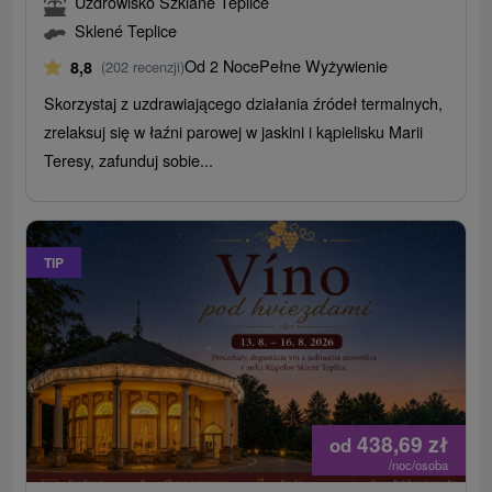
Uzdrowisko Szklane Teplice
Sklené Teplice
Od 2 Noce
Pełne Wyżywienie
8,8
(202 recenzji)
Skorzystaj z uzdrawiającego działania źródeł termalnych,
zrelaksuj się w łaźni parowej w jaskini i kąpielisku Marii
Teresy, zafunduj sobie...
TIP
438,69
zł
od
/noc/osoba