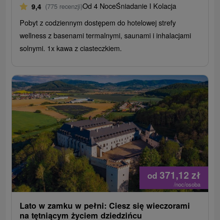
Od 4 Noce
Śniadanie I Kolacja
9,4
(775 recenzji)
Pobyt z codziennym dostępem do hotelowej strefy
wellness z basenami termalnymi, saunami i inhalacjami
solnymi. 1x kawa z ciasteczkiem.
371,12
zł
od
/noc/osoba
Lato w zamku w pełni: Ciesz się wieczorami
na tętniącym życiem dziedzińcu