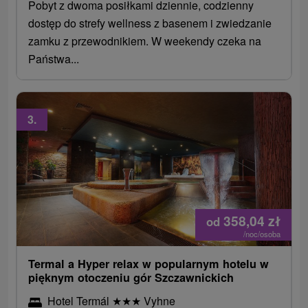
Pobyt z dwoma posiłkami dziennie, codzienny
dostęp do strefy wellness z basenem i zwiedzanie
zamku z przewodnikiem. W weekendy czeka na
Państwa...
3.
358,04
zł
od
/noc/osoba
Termal a Hyper relax w popularnym hotelu w
pięknym otoczeniu gór Szczawnickich
Hotel Termál
★
★
★
Vyhne