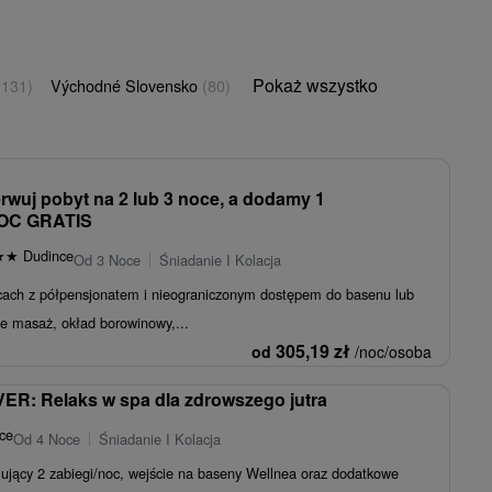
Pokaż wszystko
(131)
Východné Slovensko
(80)
erwuj pobyt na 2 lub 3 noce, a dodamy 1
OC GRATIS
★
★
Dudince
Od 3 Noce
Śniadanie I Kolacja
ncach z półpensjonatem i nieograniczonym dostępem do basenu lub
e masaż, okład borowinowy,...
305,19
zł
od
/noc/osoba
R: Relaks w spa dla zdrowszego jutra
ce
Od 4 Noce
Śniadanie I Kolacja
ujący 2 zabiegi/noc, wejście na baseny Wellnea oraz dodatkowe