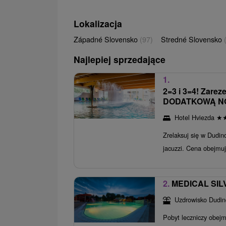
Lokalizacja
Západné Slovensko
(97)
Stredné Slovensko
Najlepiej sprzedające
1.
2=3 i 3=4! Zarez
DODATKOWĄ N
Hotel Hviezda
★
Zrelaksuj się w Dudi
jacuzzi. Cena obejmuj
2.
MEDICAL SILVE
Uzdrowisko Dudin
Pobyt leczniczy obejm