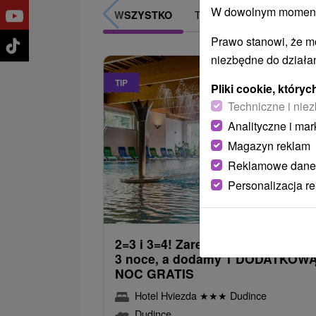
W dowolnym momencie
TOP - BESTSELLERY
WSZYSTKO
Prawo stanowi, że m
niezbędne do działan
TIP
Pliki cookie, któr
Techniczne i niez
Analityczne i mar
Magazyn reklam
Reklamowe dane
Personalizacja r
305,1
od
/noc/
2=3 i 3=4! Zarezerwuj pobyt na 2 
3 noce, a dodamy 1 DODATKOW
NOC GRATIS
Hotel Hviezda
★
★
★
Dudince
Dudince