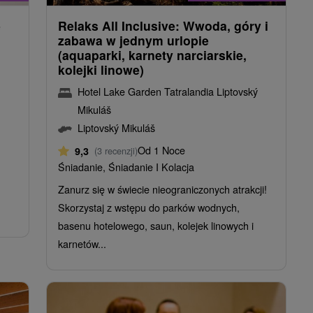
e
Relaks All Inclusive: Wwoda, góry i
zabawa w jednym urlopie
(aquaparki, karnety narciarskie,
kolejki linowe)
Hotel Lake Garden Tatralandia Liptovský
Mikuláš
Liptovský Mikuláš
Od 1 Noce
9,3
(3 recenzji)
Śniadanie, Śniadanie I Kolacja
Zanurz się w świecie nieograniczonych atrakcji!
Skorzystaj z wstępu do parków wodnych,
basenu hotelowego, saun, kolejek linowych i
karnetów...