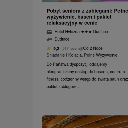
Pobyt seniora z zabiegami: Pełn
wyżywienie, basen i pakiet
relaksacyjny w cenie
Hotel Hviezda
★
★
★
Dudince
Dudince
Od 2 Noce
9,2
(517 recenzji)
Śniadanie I Kolacja, Pełne Wyżywienie
Do Państwa dyspozycji oddajemy
nieograniczony dostęp do basenu, centrum
fitness, codzienny wstęp do świata saun oraz
pakiet zabiegów...