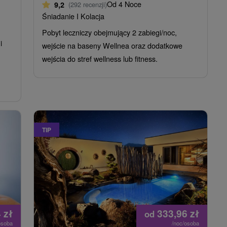
Od 4 Noce
9,2
(292 recenzji)
Śniadanie I Kolacja
Pobyt leczniczy obejmujący 2 zabiegi/noc,
i
wejście na baseny Wellnea oraz dodatkowe
wejścia do stref wellness lub fitness.
TIP
4
zł
333,96
zł
od
osoba
/noc/osoba