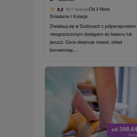
Od 3 Noce
9,2
(517 recenzji)
Śniadanie I Kolacja
Zrelaksuj się w Dudincach z półpensjonatem 
nieograniczonym dostępem do basenu lub
jacuzzi. Cena obejmuje masaż, okład
borowinowy,...
398,6
od
/noc/