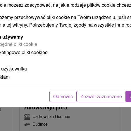
 możesz zdecydować, na jakie rodzaje plików cookie chcesz
NAJTAŃSZE
NAJDROŻSZE
NA PODSTAWIE OCENY
ożemy przechowywać pliki cookie na Twoim urządzeniu, jeśli s
ia tej witryny. Potrzebujemy Twojej zgody na wszystkie inne ro
ych używamy
będne pliki cookie
ketingowe pliki cookies
 użytkownika
eklam
9
zł
417,28
zł
od
osoba
/noc/osoba
Odmówić
Zezwól zaznaczone
lub
MEDICAL SILVER: Relaks w spa dla
Ą
zdrowszego jutra
Uzdrowisko Dudince
Dudince