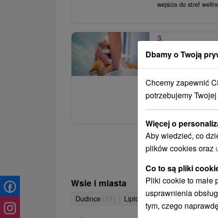
wejścia do stref wellne
3.
Pobyt seniora z 
Dbamy o Twoją pry
relaksacyjny w 
Hotel Hviezda
★
Chcemy zapewnić Ci 
Do Państwa dyspozycj
potrzebujemy Twojej
codzienny wstęp do św
Więcej o personaliz
Aby wiedzieć, co dzi
plików cookies oraz
Co to są pliki cooki
Pliki cookie to małe
Wsie i miasta
usprawnienia obsług
Dudince
(11)
Liptovský Mikuláš
(1)
tym, czego naprawdę