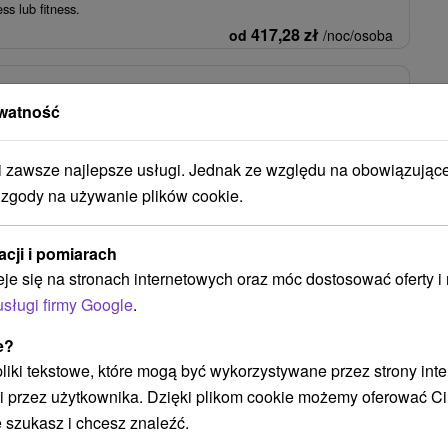
ss lub fitness.
417,28
zł
od
/noc/osoba
zabiegami: Pełne wyżywienie, basen i pakiet
watność
cenie
★
★
Dudince
Od 2 Noce
Śniadanie I Kolacja, Pełne Wyżywienie
zawsze najlepsze usługi. Jednak ze względu na obowiązując
i oddajemy nieograniczony dostęp do basenu, centrum fitness,
 zgody na używanie plików cookie.
iata saun oraz pakiet zabiegów...
398,64
zł
od
/noc/osoba
acji i pomiarach
eje się na stronach internetowych oraz móc dostosować oferty 
usługi firmy Google
.
Zobacz więcej
e?
 pliki tekstowe, które mogą być wykorzystywane przez strony int
i przez użytkownika. Dzięki plikom cookie możemy oferować Ci
 szukasz i chcesz znaleźć.