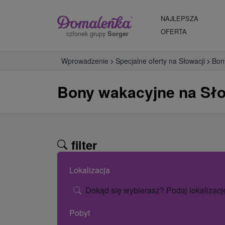
NAJLEPSZA
OFERTA
członek grupy
Sorger
Wprowadzenie
Specjalne oferty na Słowacji
Bon
Bony wakacyjne na Słow
filter
Lokalizacja
Dokąd się wybierasz? Podaj lokalizacj
Pobyt