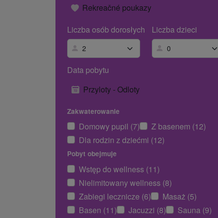
Rekreačné poukazy
Liczba osób dorosłych
Liczba dzieci
Data pobytu
Przyloty - Odloty
Zakwaterowanie
Domowy pupil (7)
Z basenem (12)
Dla rodzin z dziećmi (12)
Pobyt obejmuje
Wstęp do wellness (11)
Nielimitowany wellness (8)
Zabiegi lecznicze (6)
Masaż (5)
Basen (11)
Jacuzzi (8)
Sauna (9)