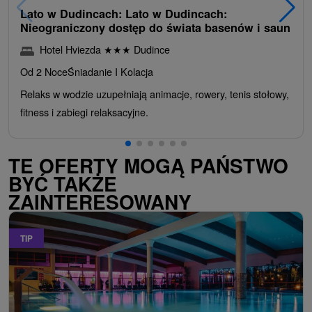
Lato w Dudincach: Lato w Dudincach:
Nieograniczony dostęp do świata basenów i saun
Hotel Hviezda
★
★
★
Dudince
Od 2 Noce
Śniadanie I Kolacja
Relaks w wodzie uzupełniają animacje, rowery, tenis stołowy,
fitness i zabiegi relaksacyjne.
TE OFERTY MOGĄ PAŃSTWO
BYĆ TAKŻE
ZAINTERESOWANY
TIP