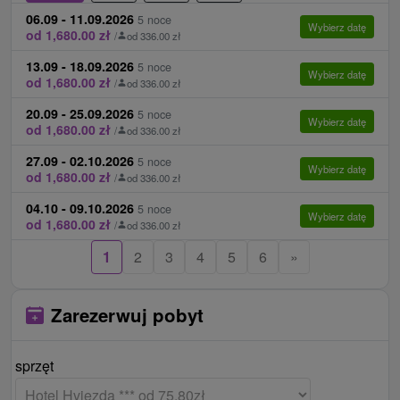
w lecie połączone są one z grilowaniem
łóżka bezpłatnie (obowiązkowa dopłata za
06.09 - 11.09.2026
5 noce
Wybierz datę
ulubionych potraw.
od 1,680.00 zł
niepełne wyżywienie w specjalnej cenie).
/
od 336.00 zł
Dziecko 0 - 11,99 lat na dodatkowym łóżku z
13.09 - 18.09.2026
5 noce
Parking:
Parking jest niestrzeżony, zamykany
Wybierz datę
od 1,680.00 zł
niepełnym wyżywieniem w specjalnej cenie.
/
od 336.00 zł
rampą i bezpłatny.
Osoby na dodatkowym łóżku mają
20.09 - 25.09.2026
5 noce
Internet:
WiFi w całym hotelu oprócz
Wybierz datę
od 1,680.00 zł
zakxaterowanie, żywnośćt i dostęp do basenu.
/
od 336.00 zł
pomieszczeń wellness.
Kącik dla dzieci - bez ograniczeń.
27.09 - 02.10.2026
5 noce
Zwierzęta:
Zakwaterowanie ze zwierzętami
Wybierz datę
od 1,680.00 zł
/
od 336.00 zł
domowymi za opłatą.
Ceny - Suplementy
04.10 - 09.10.2026
5 noce
Płatna na miejscu po przyjeździe w recepcji.
Wybierz datę
od 1,680.00 zł
/
od 336.00 zł
opłata klimatyczna 2,20 € / osoba / noc
1
2
3
4
5
6
»
dopłata dla zwierząt € 20 / noc
możliwość późnego wymeldowania (po godzinie
Zarezerwuj pobyt
10:00) 10 € / pokój
szlafrok za opłatą 5 € / szt.
ręcznik za 3 € / szt. za cały pobyt
sprzęt