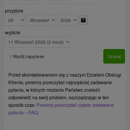
Ceny - Informacje
przyjście
Możliwość przedłużenia pobytu z obiadokolacją i
nieograniczonym dostępem do basenu w
specjalnej cenie.
wyjście
❔ Wyślij zapytanie
Szukaj
Przed skontaktowaniem się z naszym Działem Obslugi
Klienta, prosimy przeczytać najczęściej zadawane
pytania, w których możecie Państwo znaleźć
odpowiedź na swój problem, oszczędzając w ten
sposób czas:
Prosimy przeczytać często zadawane
pytania – FAQ
.