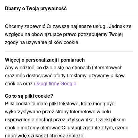
Dbamy o Twoją prywatność
członek grupy
Sorger
Chcemy zapewnić Ci zawsze najlepsze usługi. Jednak ze
ince
Relaksujący pobyt wellness: Szeroki wybór zabiegów, półpensjon
względu na obowiązujące prawo potrzebujemy Twojej
zgody na używanie plików cookie.
Relaksujący pobyt wellness:
Szeroki wybór zabiegów,
Więcej o personalizacji i pomiarach
półpensjonat i bezpłatny dostęp do
Aby wiedzieć, co dzieje się na stronach internetowych
basenów
oraz móc dostosować oferty i reklamy, używamy plików
Hotel Hviezda
★
★
★
Dudince
Dudince
cookies oraz
usługi firmy Google
.
Co to są pliki cookie?
Pliki cookie to małe pliki tekstowe, które mogą być
Wybierz datę
wykorzystywane przez strony internetowe w celu
usprawnienia obsługi przez użytkownika. Dzięki plikom
Przejdź do lokalizacji
cookie możemy oferować Ci usługi zgodnie z tym, czego
naprawdę szukasz i chcesz znaleźć.