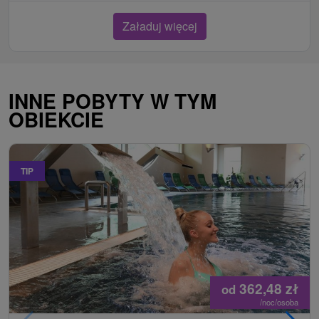
Załaduj więcej
INNE POBYTY W TYM
OBIEKCIE
TIP
362,48
zł
od
/noc/osoba