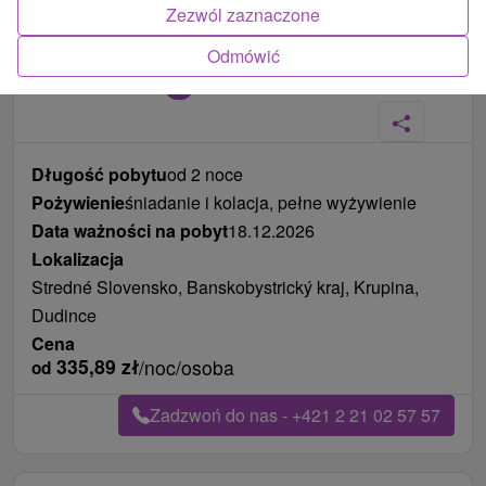
Zezwól zaznaczone
Odmówić
Zdjęcia od klientów
+3
Długość pobytu
od 2 noce
Pożywienie
śniadanie i kolacja, pełne wyżywienie
Data ważności na pobyt
18.12.2026
Lokalizacja
Stredné Slovensko, Banskobystrický kraj, Krupina,
Dudince
Cena
335,89
zł
/noc/osoba
od
Zadzwoń do nas - +421 2 21 02 57 57