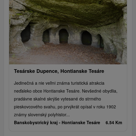
Tesárske Dupence, Hontianske Tesáre
Jedinečná a nie veľmi známa turistická atrakcia
neďaleko obce Hontianske Tesáre. Nevšedné obydlia,
pradávne skalné skrýše vytesané do strmého
pieskovcového svahu, po prvýkrát opísal v roku 1902
známy slovenský polyhistor...
Banskobystrický kraj -
Hontianske Tesáre
6.54 Km