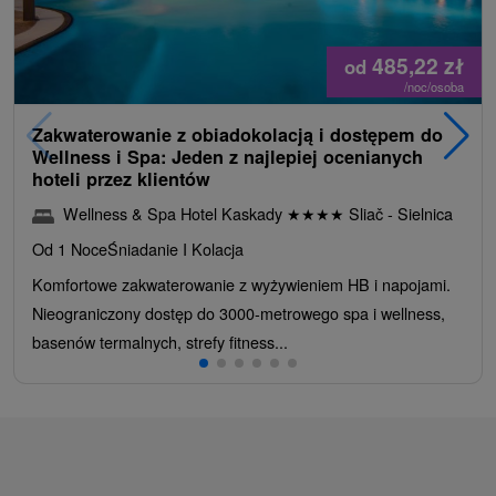
485,22
zł
od
/noc/osoba
Zakwaterowanie z obiadokolacją i dostępem do
Wellness i Spa: Jeden z najlepiej ocenianych
hoteli przez klientów
Wellness & Spa Hotel Kaskady
★
★
★
★
Sliač - Sielnica
Od 1 Noce
Śniadanie I Kolacja
Komfortowe zakwaterowanie z wyżywieniem HB i napojami.
Nieograniczony dostęp do 3000-metrowego spa i wellness,
basenów termalnych, strefy fitness...