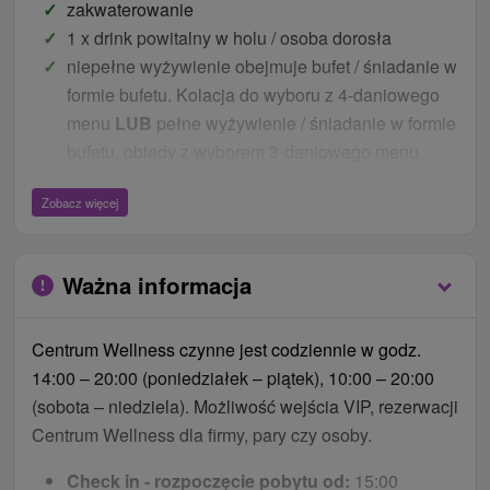
zakwaterowanie
1 x drink powitalny w holu / osoba dorosła
niepełne wyżywienie obejmuje bufet / śniadanie w
formie bufetu. Kolacja do wyboru z 4-daniowego
menu
LUB
pełne wyżywienie / śniadanie w formie
bufetu, obiady z wyborem 3-daniowego menu
serwowanego, kolacje z wyborem 4-daniowego
Zobacz więcej
menu serwowanego
nieograniczony dostęp do świata basenów
nieograniczony dostęp do świata saun
Ważna informacja
nieograniczony dostęp do centrum fitness
WiFi
Centrum Wellness czynne jest codziennie w godz.
parking
14:00 – 20:00 (poniedziałek – piątek), 10:00 – 20:00
Ceny - Bonusy
(sobota – niedziela). Możliwość wejścia VIP, rezerwacji
Centrum Wellness dla firmy, pary czy osoby.
DARMOWA butelka słowackiej wody mineralnej w
pokoju
Check in - rozpoczęcie pobytu od:
15:00