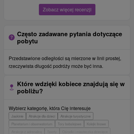
Zobacz więcej recenzji
Często zadawane pytania dotyczące
pobytu
Przedstawione odległości są mierzone w linii prostej,
rzeczywista długość podróży może być inna.
Które wdzięki kobiece znajdują się w
pobliżu?
Wybierz kategorię, która Cię interesuje
Jaskinie
Atrakcje dla dzieci
Atrakcje turystyczne
Planetarium i obserwatorium
Tory bobslejowe
Kolejki linowe
Atrakcje z adrenaliną
Sporty
Ośrodki i miasteczka dziecięce