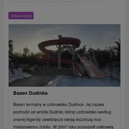
Muzea i galerie
Areny laserowe i paintball
Wieże obserwacyjne i chodniki
Ogrody zoologiczne i fermy zwierząt
Zobacz więcej
Escaperoom
Aquaparki, baseny
Zamki, pałace, ruiny
Skanseny
Ogrody botaniczne
Parki miejskie i zamkowe
Loty widokowe i rejsy wycieczkowe
Tarcze
Jeziora, jeziora, zbiorniki wodne
Zabytki techniki
Pomniki
Wodospady
Kościoły drewniane
Źródła
Teatry
Jazda konna
Túry a turistické chodníky
Zamki
Chaty górskie
Miejsca sakralne
Rafting, rafting, rafting
Obiekty architektoniczne
Ośrodek narciarski
Pola golfowe
Tory gokartowe
Amfiteatry i kina w przyrodzie
Szlaki winne
Cyklotrasy
Basen Dudinka
Basen termalny w uzdrowisku Dudince. Jej nazwa
pochodzi od wróżki Dudinki, której uzdrowisko według
znanej legendy zawdzięcza swoją leczniczą moc
miejscowemu źródłu. W 2007 roku przeszedł całkowitą