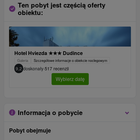
Ten pobyt jest częścią oferty
obiektu:
Hotel Hviezda
★
★
★
Dudince
Galeria
Szczegółowe informacje o obiekcie noclegowym
9,2
doskonały
·
517 recenzji
Wybierz datę
Informacja o pobycie
Pobyt obejmuje