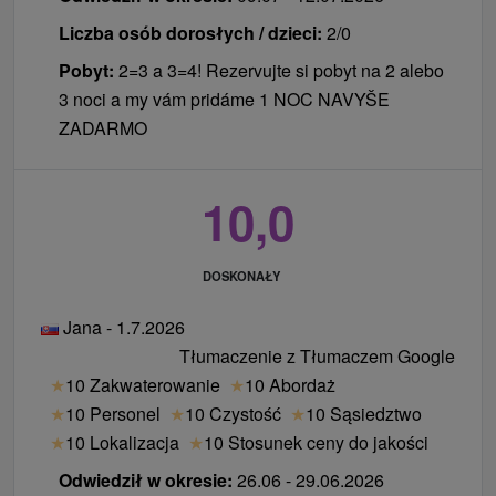
pomieszczeń wellness.
Zwierzęta:
Zakwaterowanie ze zwierzętami
Liczba osób dorosłych / dzieci:
2/0
dzieci
domowymi za opłatą.
Pobyt:
2=3 a 3=4! Rezervujte si pobyt na 2 alebo
Dziecko do 5,99 lat bez prawa do łóżka
3 noci a my vám pridáme 1 NOC NAVYŠE
zakwaterowanie z niepełnym wyżywieniem
ZADARMO
bezpłatnie (bez zabiegów).
Dziecko w wieku 6 - 11,99 lat bez noclegu
10,0
GRATIS (dopłata za dwa posiłki w cenie
promocyjnej 29 € / dziecko / noc) (bez zabiegów).
Dziecko w wieku 0 - 11,99 lat na dostawce w
DOSKONAŁY
cenie promocyjnej 49 € / dziecko / noc z dwoma
posiłkami (bez zabiegów).
Jana - 1.7.2026
Dzieci poniżej 12 lat na łóżku podstawowym i
Tłumaczenie z Tłumaczem Google
dzieci w wieku 12 - 17,99 lat na dostawce płacą
★
10 Zakwaterowanie
★
10 Abordaż
10 % ceny łóżka podstawowego osoby dorosłej.
★
10 Personel
★
10 Czystość
★
10 Sąsiedztwo
Łóżeczko dziecięce za dodatkową opłatą.
★
10 Lokalizacja
★
10 Stosunek ceny do jakości
Kącik dziecięcy.
Odwiedził w okresie:
26.06 - 29.06.2026