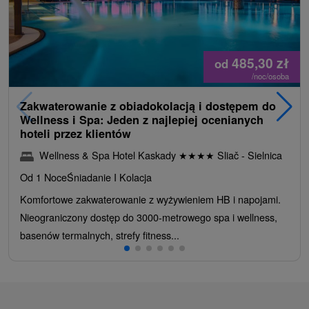
485,30
zł
od
/noc/osoba
Zakwaterowanie z obiadokolacją i dostępem do
Wellness i Spa: Jeden z najlepiej ocenianych
hoteli przez klientów
Wellness & Spa Hotel Kaskady
★
★
★
★
Sliač - Sielnica
Od 1 Noce
Śniadanie I Kolacja
Komfortowe zakwaterowanie z wyżywieniem HB i napojami.
Nieograniczony dostęp do 3000-metrowego spa i wellness,
basenów termalnych, strefy fitness...