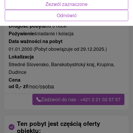
Zdjęcia od klientów
+3
Zezwól zaznaczone
Odmówić
Długość pobytu
od 3 noce
Pożywienie
śniadanie i kolacja
Data ważności na pobyt
01.01.2000 (Pobyt obowiązuje od 29.12.2025.)
Lokalizacja
Stredné Slovensko, Banskobystrický kraj, Krupina,
Dudince
Cena
0,-
zł
/noc/osoba
od
Zadzwoń do nas - +421 2 21 02 57 57
Ten pobyt jest częścią oferty
obiektu: