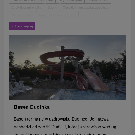
Atrakcje z adrenaliną
Sporty
Ośrodki i miasteczka dziecięce
Muzea i galerie
Areny laserowe i paintball
Wieże obserwacyjne i chodniki
Ogrody zoologiczne i fermy zwierząt
Zobacz więcej
Escaperoom
Aquaparki, baseny
Zamki, pałace, ruiny
Skanseny
Ogrody botaniczne
Parki miejskie i zamkowe
Loty widokowe i rejsy wycieczkowe
Tarcze
Jeziora, jeziora, zbiorniki wodne
Zabytki techniki
Pomniki
Wodospady
Kościoły drewniane
Źródła
Teatry
Jazda konna
Túry a turistické chodníky
Zamki
Chaty górskie
Miejsca sakralne
Rafting, rafting, rafting
Obiekty architektoniczne
Ośrodek narciarski
Pola golfowe
Tory gokartowe
Amfiteatry i kina w przyrodzie
Szlaki winne
Cyklotrasy
Basen Dudinka
Basen termalny w uzdrowisku Dudince. Jej nazwa
pochodzi od wróżki Dudinki, której uzdrowisko według
znanej legendy zawdzięcza swoją leczniczą moc