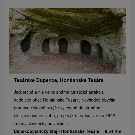
Tesárske Dupence, Hontianske Tesáre
Jedinečná a nie veľmi známa turistická atrakcia
neďaleko obce Hontianske Tesáre. Nevšedné obydlia,
pradávne skalné skrýše vytesané do strmého
pieskovcového svahu, po prvýkrát opísal v roku 1902
známy slovenský polyhistor...
Banskobystrický kraj -
Hontianske Tesáre
6.54 Km