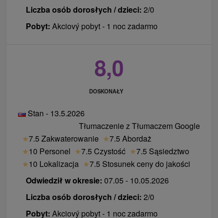
Liczba osób dorosłych / dzieci:
2/0
Pobyt:
Akciový pobyt - 1 noc zadarmo
Ceny - Suplementy
Płacą po przyjeździe do recepcji.
8,0
lokalny podatek 2 € / osoba / noc
za zwierzę 10 € / noc
DOSKONAŁY
Ceny - Informacje
Stan - 13.5.2026
Tłumaczenie z Tłumaczem Google
Możliwość przedłużenia pobytu z obiadokolacją i
★
7.5 Zakwaterowanie
★
7.5 Abordaż
nieograniczonym dostępem do basenu w
★
10 Personel
★
7.5 Czystość
★
7.5 Sąsiedztwo
specjalnej cenie.
★
10 Lokalizacja
★
7.5 Stosunek ceny do jakości
Odwiedził w okresie:
07.05 - 10.05.2026
Liczba osób dorosłych / dzieci:
2/0
Pobyt:
Akciový pobyt - 1 noc zadarmo