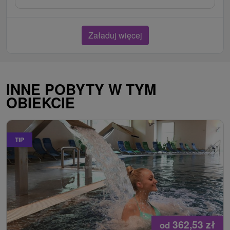
Załaduj więcej
INNE POBYTY W TYM
OBIEKCIE
TIP
362,53
zł
od