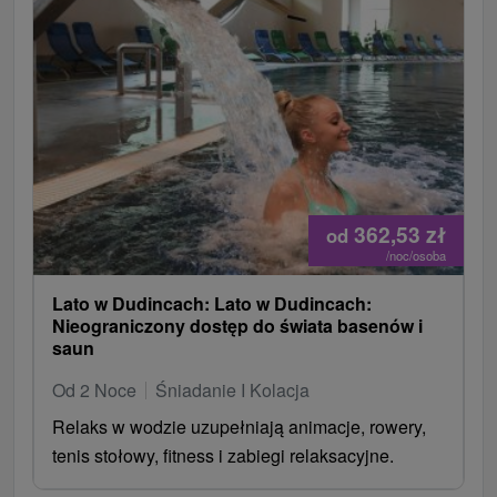
362,53
zł
od
/noc/osoba
Lato w Dudincach: Lato w Dudincach:
Nieograniczony dostęp do świata basenów i
saun
Od 2 Noce
Śniadanie I Kolacja
Relaks w wodzie uzupełniają animacje, rowery,
tenis stołowy, fitness i zabiegi relaksacyjne.