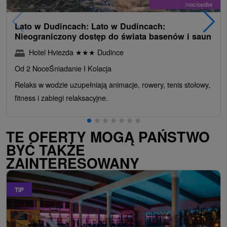
/noc/osoba
Lato w Dudincach: Lato w Dudincach:
Nieograniczony dostęp do świata basenów i saun
Hotel Hviezda
★
★
★
Dudince
Od 2 Noce
Śniadanie I Kolacja
Relaks w wodzie uzupełniają animacje, rowery, tenis stołowy,
fitness i zabiegi relaksacyjne.
TE OFERTY MOGĄ PAŃSTWO
BYĆ TAKŻE
ZAINTERESOWANY
TIP