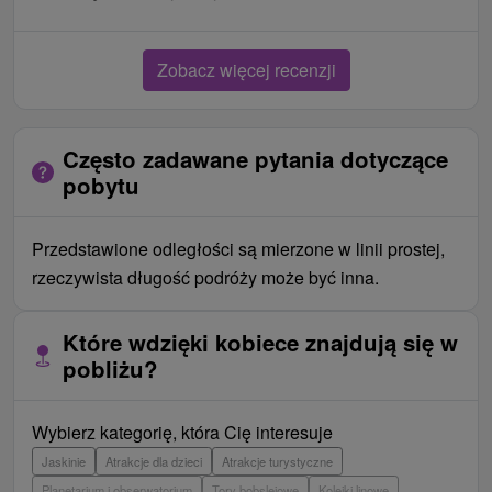
Zobacz więcej recenzji
Często zadawane pytania dotyczące
pobytu
Przedstawione odległości są mierzone w linii prostej,
rzeczywista długość podróży może być inna.
Które wdzięki kobiece znajdują się w
pobliżu?
Wybierz kategorię, która Cię interesuje
Jaskinie
Atrakcje dla dzieci
Atrakcje turystyczne
Planetarium i obserwatorium
Tory bobslejowe
Kolejki linowe