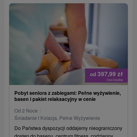
397,99
zł
od
/noc/osoba
Pobyt seniora z zabiegami: Pełne wyżywienie,
basen i pakiet relaksacyjny w cenie
Od 2 Noce
Śniadanie I Kolacja, Pełne Wyżywienie
Do Państwa dyspozycji oddajemy nieograniczony
dostęp do basenu, centrum fitness, codzienny