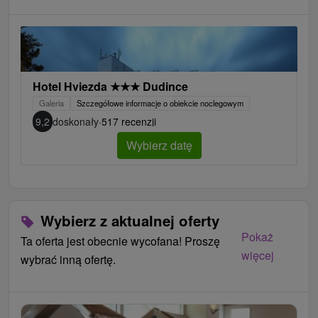
Hotel Hviezda
★
★
★
Dudince
Galeria
Szczegółowe informacje o obiekcie noclegowym
9,2
doskonały
·
517 recenzji
Wybierz datę
Wybierz z aktualnej oferty
Pokaż
Ta oferta jest obecnie wycofana! Proszę
więcej
wybrać inną ofertę.