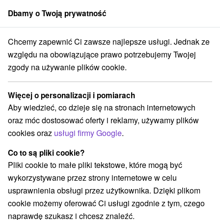
Dbamy o Twoją prywatność
członek grupy
Sorger
Chcemy zapewnić Ci zawsze najlepsze usługi. Jednak ze
ince
Sylwester i Nowy Rok 2024 w atmosferze popularnego hotelu z
względu na obowiązujące prawo potrzebujemy Twojej
zgody na używanie plików cookie.
Sylwester i Nowy Rok 2024 w
atmosferze popularnego hotelu ze
Więcej o personalizacji i pomiarach
świetnym programem
Aby wiedzieć, co dzieje się na stronach internetowych
Oferta wygasła! Wybierz poniżej z aktualnych ofert.
oraz móc dostosować oferty i reklamy, używamy plików
Hotel Hviezda
★
★
★
Dudince
Dudince
cookies oraz
usługi firmy Google
.
Co to są pliki cookie?
Przejdź do lokalizacji
Pliki cookie to małe pliki tekstowe, które mogą być
wykorzystywane przez strony internetowe w celu
9,2
doskonały
517 recenzji
·
usprawnienia obsługi przez użytkownika. Dzięki plikom
cookie możemy oferować Ci usługi zgodnie z tym, czego
naprawdę szukasz i chcesz znaleźć.