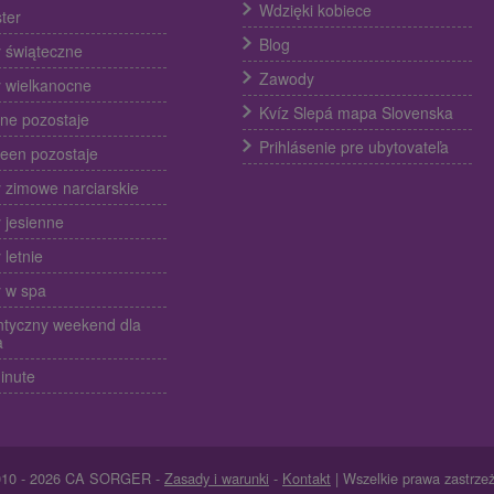
Wdzięki kobiece
ter
Blog
 świąteczne
Zawody
 wielkanocne
Kvíz Slepá mapa Slovenska
ine pozostaje
Prihlásenie pre ubytovateľa
een pozostaje
 zimowe narciarskie
 jesienne
 letnie
 w spa
tyczny weekend dla
a
inute
010 - 2026 CA SORGER -
Zasady i warunki
-
Kontakt
| Wszelkie prawa zastrze