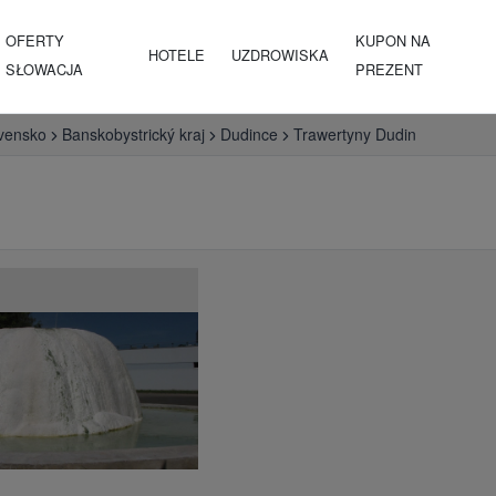
OFERTY
KUPON NA
HOTELE
UZDROWISKA
SŁOWACJA
PREZENT
vensko
Banskobystrický kraj
Dudince
Trawertyny Dudin