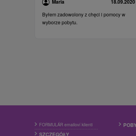
Maria
18.09.2020
Byłem zadowolony z chęci i pomocy w
wyborze pobytu.
FORMULÁR emailoví klienti
POB
SZCZEGÓŁY