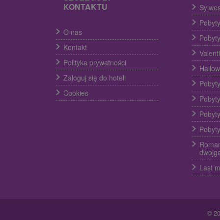
KONTAKTU
Sylwes
Pobyty
O nas
Pobyty
Kontakt
Valent
Polityka prywatności
Hallow
Zaloguj się do hoteli
Pobyty
Cookies
Pobyty
Pobyty
Pobyty
Roman
dwojg
Last m
© 2