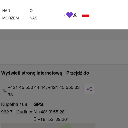
NAD
O
MORZEM
NAS
Wyświetl stronę internetową
Przejdź do
+421 45 550 44 44, +421 45 550 33
33
Kúpeľná 106
GPS:
962 71 Dudince
N +48° 9' 55.28''
E +18° 52' 39.26''