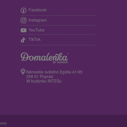
Facebook
Instagram
YouTube
TikTok
Námestie svätého Egídia 41/95
058 01 Poprad
W budynku INTESu
żone.