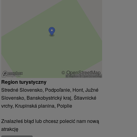
© OpenStreetMap
Region turystyczny
Stredné Slovensko, Podpoľanie, Hont, Južné
Slovensko, Banskobystrický kraj, Štiavnické
vrchy, Krupinská planina, Poiplie
Znalazłeś błąd lub chcesz polecić nam nową
atrakcję