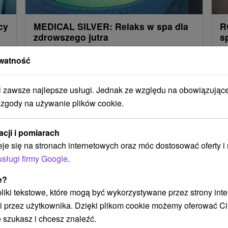
cy
MEDICAL SILVER: Relaks w spa dla
R
zdrowszego jutra
s
Pobyt leczniczy obejmujący 2 zabiegi/noc, wejście
Ci
watność
na baseny Wellnea oraz dodatkowe wejścia do
w 
stref wellness lub fitness.
kt
zawsze najlepsze usługi. Jednak ze względu na obowiązując
 zgody na używanie plików cookie.
Załaduj więcej
acji i pomiarach
eje się na stronach internetowych oraz móc dostosować oferty 
usługi firmy Google
.
e?
STWO BYĆ TAKŻE ZAINTERESO
 pliki tekstowe, które mogą być wykorzystywane przez strony int
i przez użytkownika. Dzięki plikom cookie możemy oferować Ci
 szukasz i chcesz znaleźć.