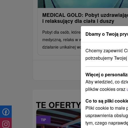
MEDICAL GOLD: Pobyt uzdrawiają
i relaksujący dla ciała i duszy
Pobyt dla osób, które chcą połączyć opiekę
Dbamy o Twoją pry
medyczną, relaks w wellness i dobroczynne
działanie unikalnej wody Dudince.
Chcemy zapewnić Ci 
potrzebujemy Twojej
Więcej o personaliz
Aby wiedzieć, co dzi
plików cookies oraz
Co to są pliki cooki
TE OFERTY MOGĄ PAŃ
Pliki cookie to małe
usprawnienia obsług
TIP
tym, czego naprawdę