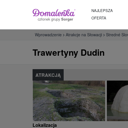
NAJLEPSZA
OFERTA
członek grupy
Sorger
Wprowadzenie
Atrakcje na Słowacji
Stredné Slo
Trawertyny Dudin
ATRAKCJĄ
Lokalizacja