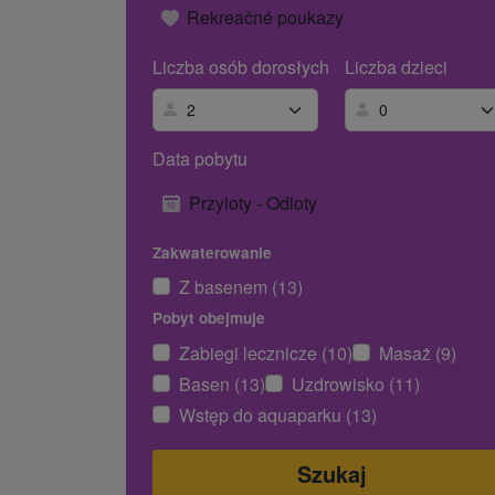
Rekreačné poukazy
Liczba osób dorosłych
Liczba dzieci
Data pobytu
Przyloty - Odloty
Zakwaterowanie
Z basenem (13)
Pobyt obejmuje
Zabiegi lecznicze (10)
Masaż (9)
Basen (13)
Uzdrowisko (11)
Wstęp do aquaparku (13)