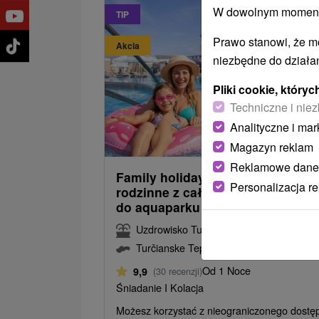
W dowolnym momencie
TIP
Prawo stanowi, że m
Akcia
niezbędne do działan
Pliki cookie, któr
Techniczne i niez
Analityczne i mar
166,4
od
Magazyn reklam
/noc/
Reklamowe dane
Family holidays Galanda: Wakacj
Personalizacja r
rodzinne z całodziennym dostę
do aquaparku
Uzdrowisko Turczańskie Teplice
Turčianske Teplice
Od 1 Noce
9,9
(30 recenzji)
Śniadanie I Kolacja
Możesz korzystać z nieograniczonego dostę