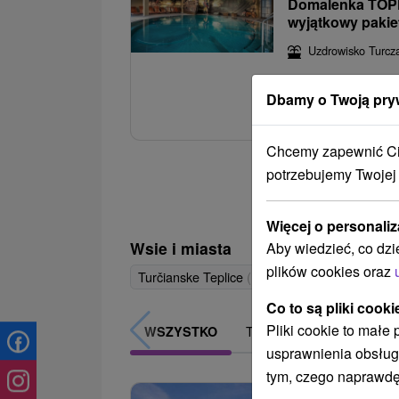
Domalenka TOPKA
wyjątkowy pakie
Uzdrowisko Turcza
Pobyt w uzdrawisku w
Dbamy o Twoją pry
Aquaparku i na basen o
Chcemy zapewnić Ci 
potrzebujemy Twojej
Więcej o personaliz
Wsie i miasta
Aby wiedzieć, co dzi
plików cookies oraz
Turčianske Teplice
(18)
Co to są pliki cooki
Pliki cookie to małe
TOP - BESTSELLERY
WSZYSTKO
usprawnienia obsług
tym, czego naprawdę