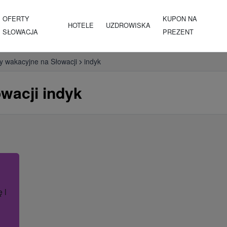
OFERTY
KUPON NA
HOTELE
UZDROWISKA
SŁOWACJA
PREZENT
y wakacyjne na Słowacji
indyk
wacji indyk
ę lub nazwę hotelu.