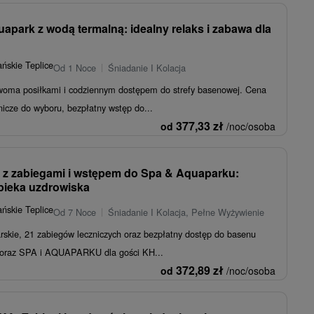
apark z wodą termalną: idealny relaks i zabawa dla
h
ńskie Teplice
Od 1 Noce
Śniadanie I Kolacja
woma posiłkami i codziennym dostępem do strefy basenowej. Cena
nicze do wyboru, bezpłatny wstęp do...
377,33
zł
od
/noc/osoba
 z zabiegami i wstępem do Spa & Aquaparku:
ieka uzdrowiska
ńskie Teplice
Od 7 Noce
Śniadanie I Kolacja, Pełne Wyżywienie
rskie, 21 zabiegów leczniczych oraz bezpłatny dostęp do basenu
ni oraz SPA i AQUAPARKU dla gości KH...
372,89
zł
od
/noc/osoba