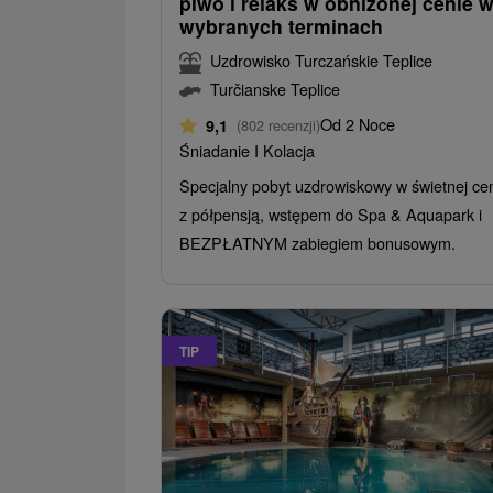
piwo i relaks w obniżonej cenie 
wybranych terminach
Uzdrowisko Turczańskie Teplice
Turčianske Teplice
Od 2 Noce
9,1
(802 recenzji)
Śniadanie I Kolacja
Specjalny pobyt uzdrowiskowy w świetnej ce
z półpensją, wstępem do Spa & Aquapark i
BEZPŁATNYM zabiegiem bonusowym.
TIP