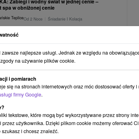
: Zabiegi i wodny świat w jednej cenie –
t spa w obniżonej cenie
ńskie Teplice
Od 2 Noce
Śniadanie I Kolacja
 obniżonej cenie, obejmujący zabiegi pielęgnacyjne, wstęp do Spa &
watność
limpijski - wszystko wliczone w...
377,33
zł
od
/noc/osoba
zawsze najlepsze usługi. Jednak ze względu na obowiązując
 zgody na używanie plików cookie.
Zobacz więcej
acji i pomiarach
eje się na stronach internetowych oraz móc dostosować oferty 
usługi firmy Google
.
e?
 pliki tekstowe, które mogą być wykorzystywane przez strony int
NAJTAŃSZE
NAJDROŻSZE
NA PODSTAWIE OCENY
i przez użytkownika. Dzięki plikom cookie możemy oferować Ci
 szukasz i chcesz znaleźć.