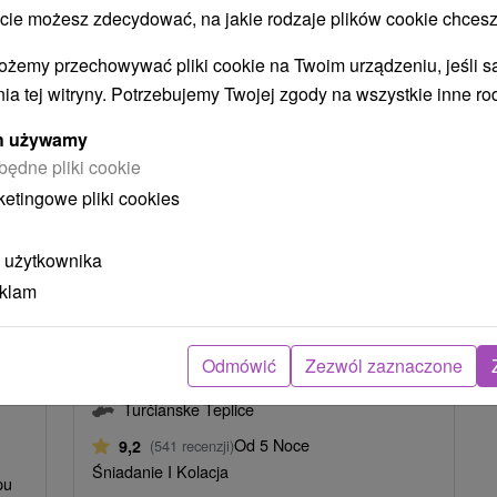
 możesz zdecydować, na jakie rodzaje plików cookie chcesz
ożemy przechowywać pliki cookie na Twoim urządzeniu, jeśli s
ia tej witryny. Potrzebujemy Twojej zgody na wszystkie inne ro
ych używamy
będne pliki cookie
ketingowe pliki cookies
7
zł
506,07
zł
od
osoba
/noc/osoba
 użytkownika
e
Urlop uzdrowiskowy: Zdrowie i
eklam
pem
dobre samopoczucie dla całej
rodziny, leczniczy relaks i wodne
przyjemności
Odmówić
Zezwól zaznaczone
Uzdrowisko Turczańskie Teplice
Turčianske Teplice
Od 5 Noce
9,2
(541 recenzji)
Śniadanie I Kolacja
pu