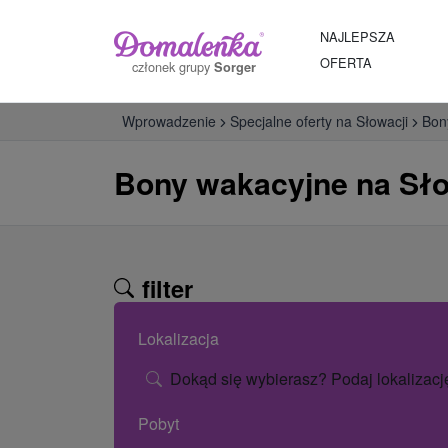
NAJLEPSZA
OFERTA
członek grupy
Sorger
Wprowadzenie
Specjalne oferty na Słowacji
Bon
Bony wakacyjne na Sło
filter
Lokalizacja
Dokąd się wybierasz? Podaj lokalizacj
Pobyt