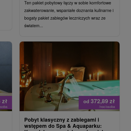
Ten pakiet pobytowy łączy w sobie komfortowe
zakwaterowanie, wspaniałe doznania kulinarne i
bogaty pakiet zabiegów leczniczych wraz ze
światem...
6
zł
372,89
zł
od
osoba
/noc/osoba
Pobyt klasyczny z zabiegami i
wstępem do Spa & Aquaparku: