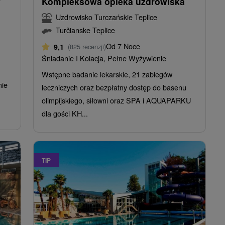
w
Kompleksowa opieka uzdrowiska
Uzdrowisko Turczańskie Teplice
Turčianske Teplice
Od 7 Noce
9,1
(825 recenzji)
Śniadanie I Kolacja, Pełne Wyżywienie
Wstępne badanie lekarskie, 21 zabiegów
nie
leczniczych oraz bezpłatny dostęp do basenu
olimpijskiego, siłowni oraz SPA i AQUAPARKU
dla gości KH...
TIP