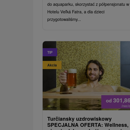
do aquaparku, skorzystać z półpensjonatu w
Hotelu Veľká Fatra, a dla dzieci
przygotowaliśmy...
TIP
Akcia
301,8
od
/noc/
Turčiansky uzdrowiskowy
SPECJALNA OFERTA: Wellness,