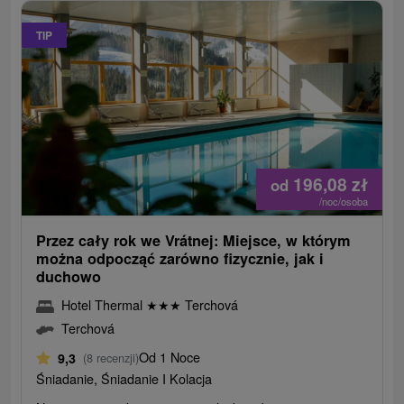
TIP
196,08
zł
od
/noc/osoba
Przez cały rok we Vrátnej: Miejsce, w którym
można odpocząć zarówno fizycznie, jak i
duchowo
Hotel Thermal
★
★
★
Terchová
Terchová
Od 1 Noce
9,3
(8 recenzji)
Śniadanie, Śniadanie I Kolacja