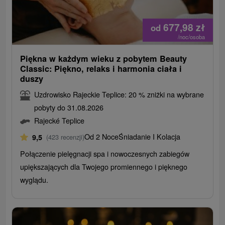
677,98
zł
od
/noc/osoba
Piękna w każdym wieku z pobytem Beauty
Classic: Piękno, relaks i harmonia ciała i
duszy
Uzdrowisko Rajeckie Teplice: 20 % zniżki na wybrane
pobyty do 31.08.2026
Rajecké Teplice
Od 2 Noce
Śniadanie I Kolacja
9,5
(423 recenzji)
Połączenie pielęgnacji spa i nowoczesnych zabiegów
upiększających dla Twojego promiennego i pięknego
wyglądu.