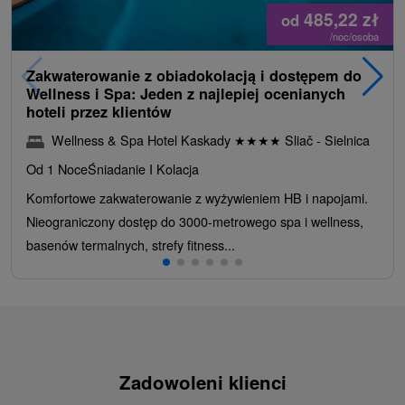
485,22
zł
od
/noc/osoba
Zakwaterowanie z obiadokolacją i dostępem do
Wellness i Spa: Jeden z najlepiej ocenianych
hoteli przez klientów
Wellness & Spa Hotel Kaskady
★
★
★
★
Sliač - Sielnica
Od 1 Noce
Śniadanie I Kolacja
Komfortowe zakwaterowanie z wyżywieniem HB i napojami.
Nieograniczony dostęp do 3000-metrowego spa i wellness,
basenów termalnych, strefy fitness...
Zadowoleni klienci