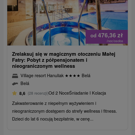
476,36
zł
od
/noc/osoba
Zrelaksuj się w magicznym otoczeniu Małej
Fatry: Pobyt z półpensjonatem i
nieograniczonym wellness
Village resort Hanuliak
★
★
★
★
Belá
Belá
Od 2 Noce
Śniadanie I Kolacja
8,6
(28 recenzji)
Zakwaterowanie z niepełnym wyżywieniem i
nieograniczonym dostępem do strefy wellness i fitness.
Dzieci do lat 6 nocują bezpłatnie, w cenę...