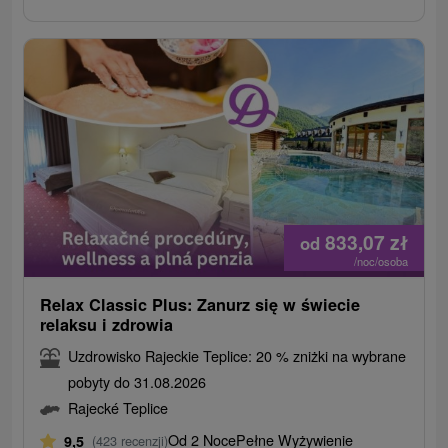
833,07
zł
od
/noc/osoba
Relax Classic Plus: Zanurz się w świecie
relaksu i zdrowia
Uzdrowisko Rajeckie Teplice: 20 % zniżki na wybrane
pobyty do 31.08.2026
Rajecké Teplice
Od 2 Noce
Pełne Wyżywienie
9,5
(423 recenzji)