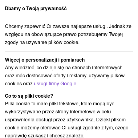
Dbamy o Twoją prywatność
członek grupy
Sorger
Chcemy zapewnić Ci zawsze najlepsze usługi. Jednak ze
ne oferty na Słowacji
Bony wakacyjne na Słowacji
Horné Považie
względu na obowiązujące prawo potrzebujemy Twojej
zgody na używanie plików cookie.
Bony wakacyjne na Słowacji Horné
Považie
Więcej o personalizacji i pomiarach
Aby wiedzieć, co dzieje się na stronach internetowych
Kategorie
oraz móc dostosować oferty i reklamy, używamy plików
cookies oraz
usługi firmy Google
.
Wszystkie kategorie
Pobyty z rabatem
(2)
Wellness pobyty
Wyjazdy weekendowe
(10)
(7)
Co to są pliki cookie?
Romantyczne wypady
Pobyty dla seniorów
(3)
(1)
Pliki cookie to małe pliki tekstowe, które mogą być
Wakacje rodzinne
(4)
wykorzystywane przez strony internetowe w celu
usprawnienia obsługi przez użytkownika. Dzięki plikom
cookie możemy oferować Ci usługi zgodnie z tym, czego
Wybierz lokalizację lub datę
naprawdę szukasz i chcesz znaleźć.