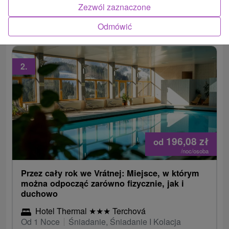
Zezwól zaznaczone
nieograniczonym dostępem do strefy wellness i
fitness. Dzieci do lat 6 nocują bezpłatnie, w cenę...
Odmówić
2.
196,08
zł
od
/noc/osoba
Przez cały rok we Vrátnej: Miejsce, w którym
można odpocząć zarówno fizycznie, jak i
duchowo
Hotel Thermal
★
★
★
Terchová
Od 1 Noce
Śniadanie, Śniadanie I Kolacja