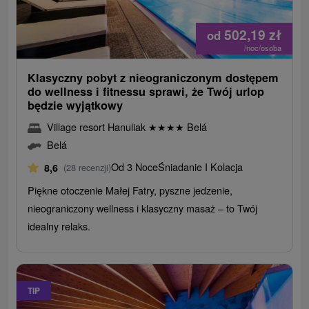
502,19
zł
od
/noc/osoba
Klasyczny pobyt z nieograniczonym dostępem
do wellness i fitnessu sprawi, że Twój urlop
będzie wyjątkowy
Village resort Hanuliak
★
★
★
★
Belá
Belá
Od 3 Noce
Śniadanie I Kolacja
8,6
(28 recenzji)
Piękne otoczenie Małej Fatry, pyszne jedzenie,
nieograniczony wellness i klasyczny masaż – to Twój
idealny relaks.
TIP