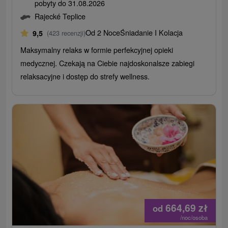
pobyty do 31.08.2026
Rajecké Teplice
Od 2 Noce
Śniadanie I Kolacja
9,5
(423 recenzji)
Maksymalny relaks w formie perfekcyjnej opieki
medycznej. Czekają na Ciebie najdoskonalsze zabiegi
relaksacyjne i dostęp do strefy wellness.
664,69
zł
od
/noc/osoba