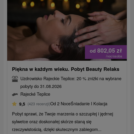
802,05
zł
od
/noc/osoba
Piękna w każdym wieku. Pobyt Beauty Relaks
Uzdrowisko Rajeckie Teplice: 20 % zniżki na wybrane
pobyty do 31.08.2026
Rajecké Teplice
Od 2 Noce
Śniadanie I Kolacja
9,5
(423 recenzji)
Pobyt sprawi, że Twoje marzenia o szczupłej i jędrnej
sylwetce oraz doskonałej skórze staną się
rzeczywistością, dzięki skutecznym zabiegom...