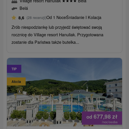
Village resort Hanuliak
★
★
★
★
Belá
Belá
Od 1 Noce
Śniadanie I Kolacja
8,6
(28 recenzji)
Zrób niespodziankę lub przyjedź świętować swoją
rocznicę do Village resort Hanuliak. Przygotowana
zostanie dla Państwa także butelka...
TIP
Akcia
677,98
zł
od
/noc/osoba