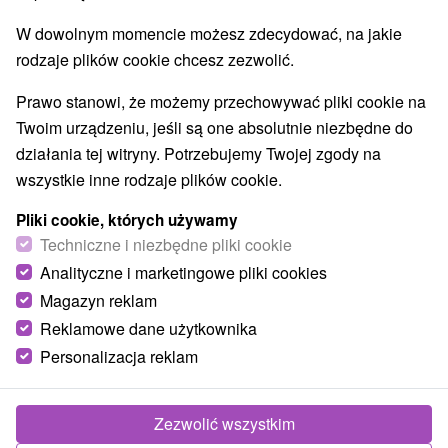
Najlepiej sprzedające
W dowolnym momencie możesz zdecydować, na jakie
rodzaje plików cookie chcesz zezwolić.
1.
Prawo stanowi, że możemy przechowywać pliki cookie na
Twoim urządzeniu, jeśli są one absolutnie niezbędne do
działania tej witryny. Potrzebujemy Twojej zgody na
wszystkie inne rodzaje plików cookie.
Pliki cookie, których używamy
476,36
zł
Techniczne i niezbędne pliki cookie
od
/noc/osoba
Analityczne i marketingowe pliki cookies
Magazyn reklam
Zrelaksuj się w magicznym otoczeniu Małej
Reklamowe dane użytkownika
Fatry: Pobyt z półpensjonatem i
nieograniczonym wellness
Personalizacja reklam
Village resort Hanuliak
★
★
★
★
Belá
Od 2 Noce
Śniadanie I Kolacja
Zezwolić wszystkim
Zakwaterowanie z niepełnym wyżywieniem i