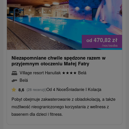
470,82
zł
od
/noc/osoba
Niezapomniane chwile spędzone razem w
przyjemnym otoczeniu Małej Fatry
Village resort Hanuliak
★
★
★
★
Belá
Belá
Od 4 Noce
Śniadanie I Kolacja
8,6
(28 recenzji)
Pobyt obejmuje zakwaterowanie z obiadokolacją, a także
możliwość nieograniczonego korzystania z wellness z
basenem dla dzieci i fitness.