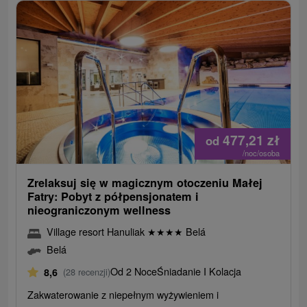
477,21
zł
od
/noc/osoba
Zrelaksuj się w magicznym otoczeniu Małej
Fatry: Pobyt z półpensjonatem i
nieograniczonym wellness
Village resort Hanuliak
★
★
★
★
Belá
Belá
Od 2 Noce
Śniadanie I Kolacja
8,6
(28 recenzji)
Zakwaterowanie z niepełnym wyżywieniem i