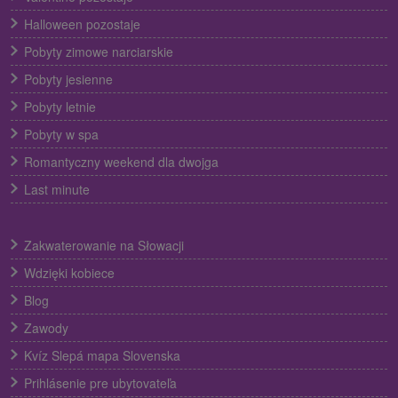
Halloween pozostaje
Pobyty zimowe narciarskie
Pobyty jesienne
Pobyty letnie
Pobyty w spa
Romantyczny weekend dla dwojga
Last minute
Zakwaterowanie na Słowacji
Wdzięki kobiece
Blog
Zawody
Kvíz Slepá mapa Slovenska
Prihlásenie pre ubytovateľa