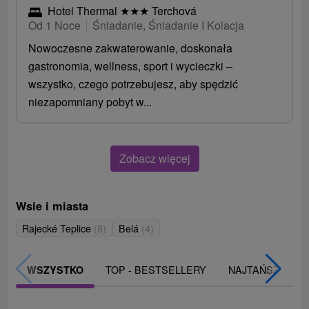
Hotel Thermal
★
★
★
Terchová
Od 1 Noce
Śniadanie, Śniadanie I Kolacja
Nowoczesne zakwaterowanie, doskonała
gastronomia, wellness, sport i wycieczki –
wszystko, czego potrzebujesz, aby spędzić
niezapomniany pobyt w...
Zobacz więcej
Wsie i miasta
Rajecké Teplice
(8)
Belá
(4)
TOP - BESTSELLERY
NAJTAŃSZE
WSZYSTKO