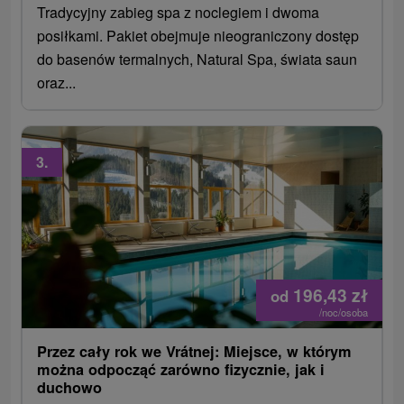
Tradycyjny zabieg spa z noclegiem i dwoma
posiłkami. Pakiet obejmuje nieograniczony dostęp
do basenów termalnych, Natural Spa, świata saun
oraz...
3.
196,43
zł
od
/noc/osoba
Przez cały rok we Vrátnej: Miejsce, w którym
można odpocząć zarówno fizycznie, jak i
duchowo