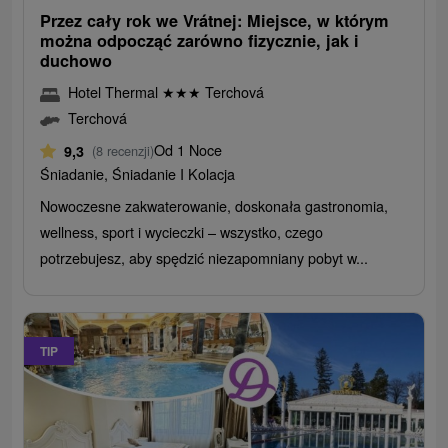
Przez cały rok we Vrátnej: Miejsce, w którym
można odpocząć zarówno fizycznie, jak i
duchowo
Hotel Thermal
★
★
★
Terchová
Terchová
Od 1 Noce
9,3
(8 recenzji)
Śniadanie, Śniadanie I Kolacja
Nowoczesne zakwaterowanie, doskonała gastronomia,
wellness, sport i wycieczki – wszystko, czego
potrzebujesz, aby spędzić niezapomniany pobyt w...
TIP