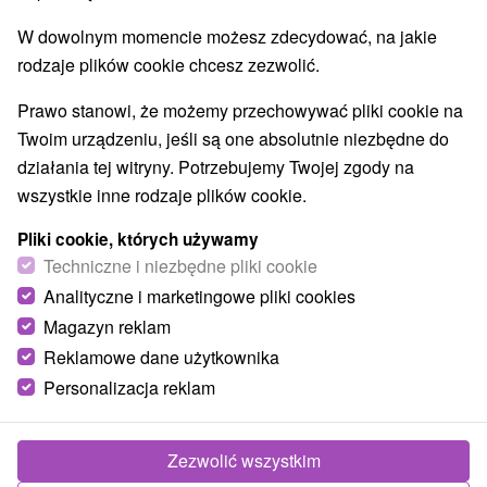
Najlepiej sprzedające
W dowolnym momencie możesz zdecydować, na jakie
rodzaje plików cookie chcesz zezwolić.
1.
Prawo stanowi, że możemy przechowywać pliki cookie na
Twoim urządzeniu, jeśli są one absolutnie niezbędne do
działania tej witryny. Potrzebujemy Twojej zgody na
wszystkie inne rodzaje plików cookie.
Pliki cookie, których używamy
488,31
zł
Techniczne i niezbędne pliki cookie
od
/noc/osoba
Analityczne i marketingowe pliki cookies
Magazyn reklam
Romantyczna ucieczka od codzienności –
Reklamowe dane użytkownika
Prosecco, wellness, półpensjonat
Personalizacja reklam
Village resort Hanuliak
★
★
★
★
Belá
Od 1 Noce
Śniadanie I Kolacja
Zrób niespodziankę lub przyjedź świętować swoją
Zezwolić wszystkim
rocznicę do Village resort Hanuliak. Przygotowana