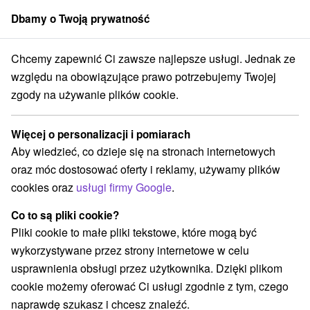
Dbamy o Twoją prywatność
członek grupy
Sorger
Chcemy zapewnić Ci zawsze najlepsze usługi. Jednak ze
Specjalne oferty na Słowacji
Horné Považie
względu na obowiązujące prawo potrzebujemy Twojej
zgody na używanie plików cookie.
Specjalne oferty na Słowacji Horné
Považie
Więcej o personalizacji i pomiarach
Aby wiedzieć, co dzieje się na stronach internetowych
Kategorie
oraz móc dostosować oferty i reklamy, używamy plików
cookies oraz
usługi firmy Google
.
Wszystkie kategorie
Pobyty z rabatem
(2)
Wellness pobyty
Wyjazdy weekendowe
(10)
(7)
Co to są pliki cookie?
Romantyczne wypady
Pobyty dla seniorów
(3)
(1)
Pliki cookie to małe pliki tekstowe, które mogą być
Wakacje rodzinne
(4)
wykorzystywane przez strony internetowe w celu
usprawnienia obsługi przez użytkownika. Dzięki plikom
cookie możemy oferować Ci usługi zgodnie z tym, czego
Wybierz lokalizację lub datę
naprawdę szukasz i chcesz znaleźć.