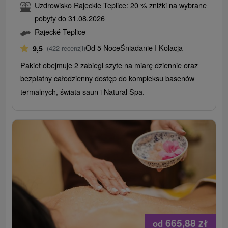
Uzdrowisko Rajeckie Teplice: 20 % zniżki na wybrane
pobyty do 31.08.2026
Rajecké Teplice
Od 5 Noce
Śniadanie I Kolacja
9,5
(422 recenzji)
Pakiet obejmuje 2 zabiegi szyte na miarę dziennie oraz
bezpłatny całodzienny dostęp do kompleksu basenów
termalnych, świata saun i Natural Spa.
665,88
zł
od