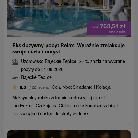
763,54
zł
od
/noc/osoba
Ekskluzywny pobyt Relax: Wyraźnie zrelaksuje
swoje ciało i umysł
Uzdrowisko Rajeckie Teplice: 20 % zniżki na wybrane
pobyty do 31.08.2026
Rajecké Teplice
Od 2 Noce
Śniadanie I Kolacja
9,5
(422 recenzji)
Maksymalny relaks w formie perfekcyjnej opieki
medycznej. Czekają na Ciebie najdoskonalsze zabiegi
relaksacyjne i dostęp do strefy wellness.