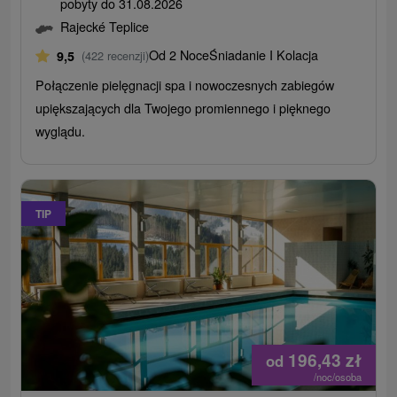
pobyty do 31.08.2026
Rajecké Teplice
Od 2 Noce
Śniadanie I Kolacja
9,5
(422 recenzji)
Połączenie pielęgnacji spa i nowoczesnych zabiegów
upiększających dla Twojego promiennego i pięknego
wyglądu.
TIP
196,43
zł
od
/noc/osoba