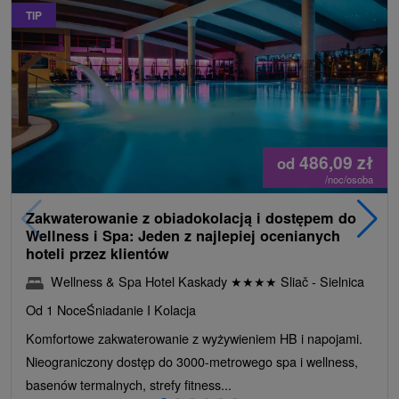
TIP
486,09
zł
od
/noc/osoba
Zakwaterowanie z obiadokolacją i dostępem do
Wellness i Spa: Jeden z najlepiej ocenianych
hoteli przez klientów
Wellness & Spa Hotel Kaskady
★
★
★
★
Sliač - Sielnica
Od 1 Noce
Śniadanie I Kolacja
Komfortowe zakwaterowanie z wyżywieniem HB i napojami.
Nieograniczony dostęp do 3000-metrowego spa i wellness,
basenów termalnych, strefy fitness...