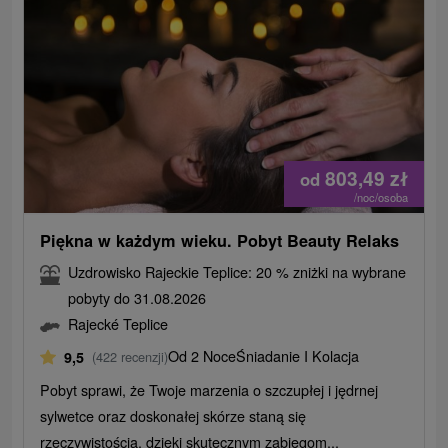
803,49
zł
od
/noc/osoba
Piękna w każdym wieku. Pobyt Beauty Relaks
Uzdrowisko Rajeckie Teplice: 20 % zniżki na wybrane
pobyty do 31.08.2026
Rajecké Teplice
Od 2 Noce
Śniadanie I Kolacja
9,5
(422 recenzji)
Pobyt sprawi, że Twoje marzenia o szczupłej i jędrnej
sylwetce oraz doskonałej skórze staną się
rzeczywistością, dzięki skutecznym zabiegom...