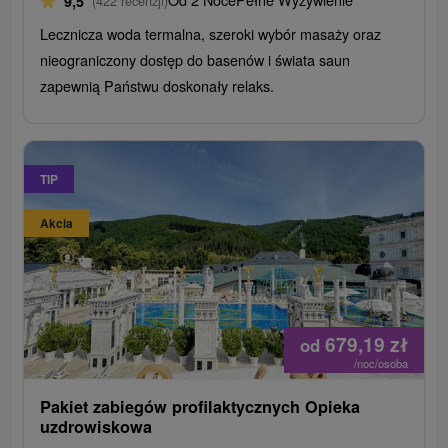
9,5
(422 recenzji)
Lecznicza woda termalna, szeroki wybór masaży oraz
nieograniczony dostęp do basenów i świata saun
zapewnią Państwu doskonały relaks.
TIP
Akcia
679,19
zł
od
/noc/osoba
Pakiet zabiegów profilaktycznych Opieka
uzdrowiskowa