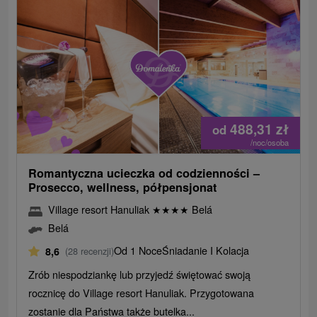
488,31
zł
od
/noc/osoba
Romantyczna ucieczka od codzienności –
Prosecco, wellness, półpensjonat
Village resort Hanuliak
★
★
★
★
Belá
Belá
Od 1 Noce
Śniadanie I Kolacja
8,6
(28 recenzji)
Zrób niespodziankę lub przyjedź świętować swoją
rocznicę do Village resort Hanuliak. Przygotowana
zostanie dla Państwa także butelka...