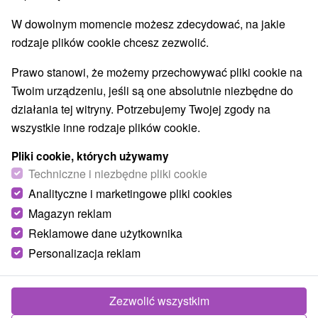
W dowolnym momencie możesz zdecydować, na jakie
Wsie i miasta
rodzaje plików cookie chcesz zezwolić.
Rajecké Teplice
(8)
Belá
(4)
Prawo stanowi, że możemy przechowywać pliki cookie na
Twoim urządzeniu, jeśli są one absolutnie niezbędne do
TOP - BESTSELLERY
NAJTAŃSZE
WSZYSTKO
działania tej witryny. Potrzebujemy Twojej zgody na
wszystkie inne rodzaje plików cookie.
zobacz poprzedni
Pliki cookie, których używamy
Techniczne i niezbędne pliki cookie
Analityczne i marketingowe pliki cookies
Magazyn reklam
Reklamowe dane użytkownika
Personalizacja reklam
Zezwolić wszystkim