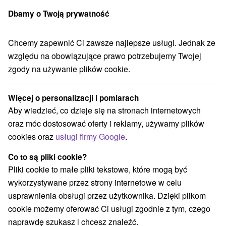
Dbamy o Twoją prywatność
członek grupy
Sorger
Chcemy zapewnić Ci zawsze najlepsze usługi. Jednak ze
ne oferty na Słowacji
Bony wakacyjne na Słowacji
Horné Považie
względu na obowiązujące prawo potrzebujemy Twojej
zgody na używanie plików cookie.
Bony wakacyjne na Słowacji Horné
Považie
Więcej o personalizacji i pomiarach
Aby wiedzieć, co dzieje się na stronach internetowych
Kategorie
oraz móc dostosować oferty i reklamy, używamy plików
cookies oraz
usługi firmy Google
.
Wszystkie kategorie
Pobyty z rabatem
(2)
Wellness pobyty
Wyjazdy weekendowe
(10)
(7)
Co to są pliki cookie?
Romantyczne wypady
Pobyty dla seniorów
(3)
(1)
Pliki cookie to małe pliki tekstowe, które mogą być
Wakacje rodzinne
(4)
wykorzystywane przez strony internetowe w celu
usprawnienia obsługi przez użytkownika. Dzięki plikom
cookie możemy oferować Ci usługi zgodnie z tym, czego
Wybierz lokalizację lub datę
naprawdę szukasz i chcesz znaleźć.