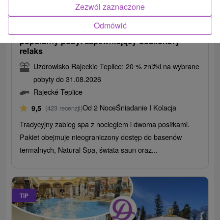
677,98
zł
od
Zezwól zaznaczone
/noc/osoba
Odmówić
Pobyt relaksacyjny RELAX CLASSIC:
popularny pobyt zapewniający doskonały
relaks
Uzdrowisko Rajeckie Teplice: 20 % zniżki na wybrane
pobyty do 31.08.2026
Rajecké Teplice
Od 2 Noce
Śniadanie I Kolacja
9,5
(423 recenzji)
Tradycyjny zabieg spa z noclegiem i dwoma posiłkami.
Pakiet obejmuje nieograniczony dostęp do basenów
termalnych, Natural Spa, świata saun oraz...
TIP