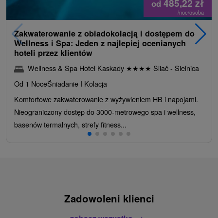
485,22
zł
od
/noc/osoba
Zakwaterowanie z obiadokolacją i dostępem do
Wellness i Spa: Jeden z najlepiej ocenianych
hoteli przez klientów
Wellness & Spa Hotel Kaskady
★
★
★
★
Sliač - Sielnica
Od 1 Noce
Śniadanie I Kolacja
Komfortowe zakwaterowanie z wyżywieniem HB i napojami.
Nieograniczony dostęp do 3000-metrowego spa i wellness,
basenów termalnych, strefy fitness...
Zadowoleni klienci