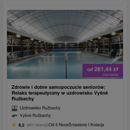
261,44
zł
od
/noc/osoba
Zdrowie i dobre samopoczucie seniorów:
Relaks terapeutyczny w uzdrowisku Vyšné
Ružbachy
Uzdrowisko Ružbachy
Vyšné Ružbachy
Od 5 Noce
Śniadanie I Kolacja
8,2
(401 recenzji)