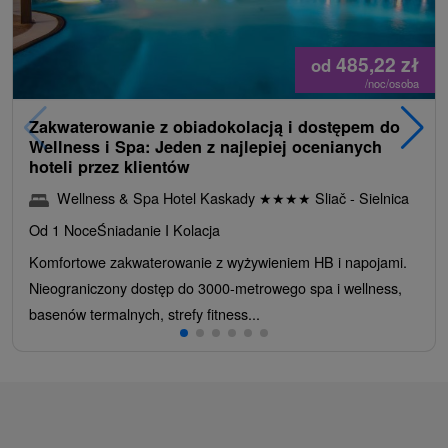
485,22
zł
od
/noc/osoba
Zakwaterowanie z obiadokolacją i dostępem do
Wellness i Spa: Jeden z najlepiej ocenianych
hoteli przez klientów
Wellness & Spa Hotel Kaskady
★
★
★
★
Sliač - Sielnica
Od 1 Noce
Śniadanie I Kolacja
Komfortowe zakwaterowanie z wyżywieniem HB i napojami.
Nieograniczony dostęp do 3000-metrowego spa i wellness,
basenów termalnych, strefy fitness...