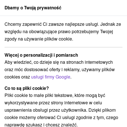
Dbamy o Twoją prywatność
członek grupy
Sorger
Chcemy zapewnić Ci zawsze najlepsze usługi. Jednak ze
cjalne oferty na Słowacji
Bony wakacyjne na Słowacji
Zamagurie
względu na obowiązujące prawo potrzebujemy Twojej
zgody na używanie plików cookie.
Bony wakacyjne na Słowacji
Zamagurie
Więcej o personalizacji i pomiarach
Aby wiedzieć, co dzieje się na stronach internetowych
Kategorie
oraz móc dostosować oferty i reklamy, używamy plików
cookies oraz
usługi firmy Google
.
Wszystkie kategorie
Pobyty z rabatem
(4)
Wellness pobyty
Wyjazdy weekendowe
(7)
(6)
Co to są pliki cookie?
Pobyty dla seniorów
Wakacje rodzinne
(1)
(3)
Pliki cookie to małe pliki tekstowe, które mogą być
wykorzystywane przez strony internetowe w celu
usprawnienia obsługi przez użytkownika. Dzięki plikom
Wybierz lokalizację lub datę
cookie możemy oferować Ci usługi zgodnie z tym, czego
naprawdę szukasz i chcesz znaleźć.