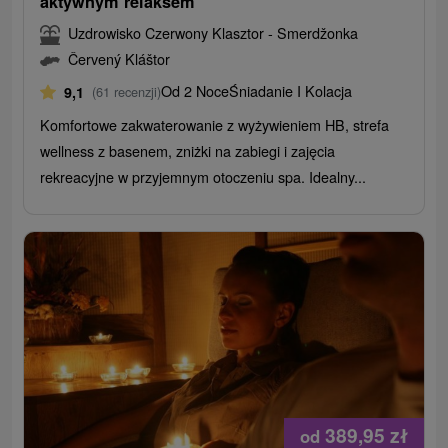
aktywnym relaksem
Uzdrowisko Czerwony Klasztor - Smerdžonka
Červený Kláštor
Od 2 Noce
Śniadanie I Kolacja
9,1
(61 recenzji)
Komfortowe zakwaterowanie z wyżywieniem HB, strefa
wellness z basenem, zniżki na zabiegi i zajęcia
rekreacyjne w przyjemnym otoczeniu spa. Idealny...
389,95
zł
od