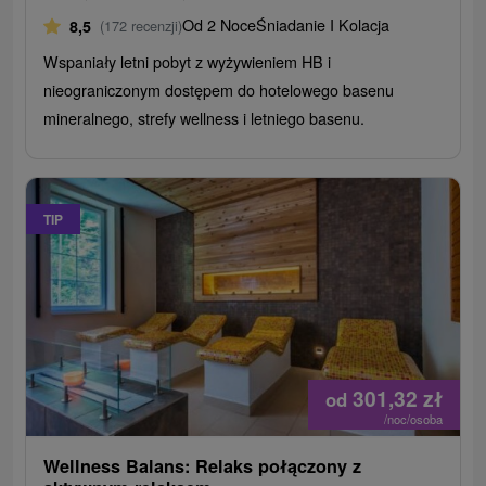
Od 2 Noce
Śniadanie I Kolacja
8,5
(172 recenzji)
Wspaniały letni pobyt z wyżywieniem HB i
nieograniczonym dostępem do hotelowego basenu
mineralnego, strefy wellness i letniego basenu.
TIP
301,32
zł
od
/noc/osoba
Wellness Balans: Relaks połączony z