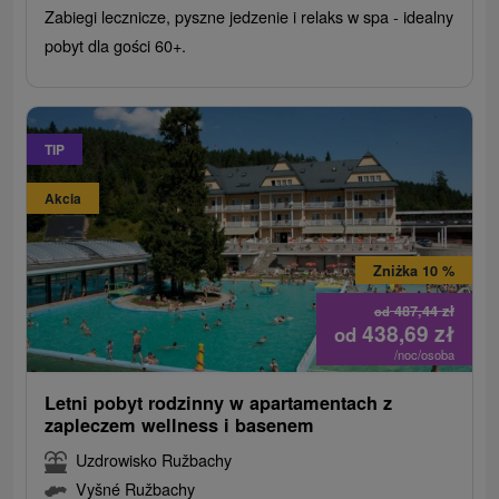
Zabiegi lecznicze, pyszne jedzenie i relaks w spa - idealny
pobyt dla gości 60+.
TIP
Akcia
Zniżka 10 %
487,44
zł
od
438,69
zł
od
/noc/osoba
Letni pobyt rodzinny w apartamentach z
zapleczem wellness i basenem
Uzdrowisko Ružbachy
Vyšné Ružbachy