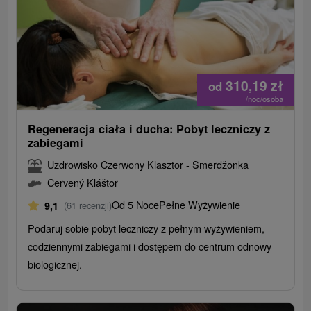
310,19
zł
od
/noc/osoba
Regeneracja ciała i ducha: Pobyt leczniczy z
zabiegami
Uzdrowisko Czerwony Klasztor - Smerdžonka
Červený Kláštor
Od 5 Noce
Pełne Wyżywienie
9,1
(61 recenzji)
Podaruj sobie pobyt leczniczy z pełnym wyżywieniem,
codziennymi zabiegami i dostępem do centrum odnowy
biologicznej.