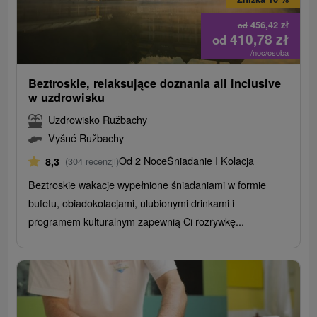
456,42
zł
od
410,78
zł
od
/noc/osoba
Beztroskie, relaksujące doznania all inclusive
w uzdrowisku
Uzdrowisko Ružbachy
Vyšné Ružbachy
Od 2 Noce
Śniadanie I Kolacja
8,3
(304 recenzji)
Beztroskie wakacje wypełnione śniadaniami w formie
bufetu, obiadokolacjami, ulubionymi drinkami i
programem kulturalnym zapewnią Ci rozrywkę...