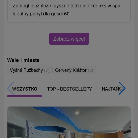
Zabiegi lecznicze, pyszne jedzenie i relaks w spa -
idealny pobyt dla gości 60+.
Zobacz więcej
Wsie i miasta
Vyšné Ružbachy
(7)
Červený Kláštor
(3)
TOP - BESTSELLERY
NAJTAŃSZE
WSZYSTKO