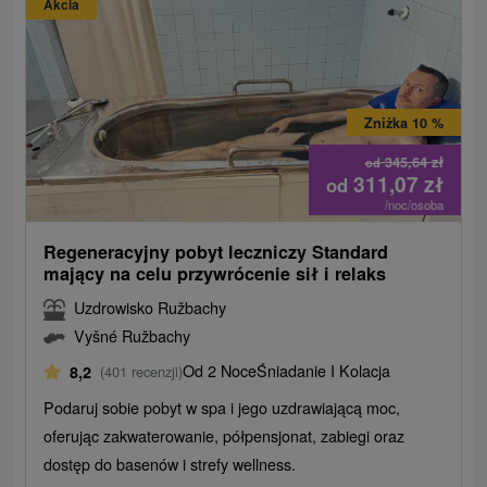
Akcia
Zniżka 10 %
345,64
zł
od
311,07
zł
od
/noc/osoba
Regeneracyjny pobyt leczniczy Standard
mający na celu przywrócenie sił i relaks
Uzdrowisko Ružbachy
Vyšné Ružbachy
Od 2 Noce
Śniadanie I Kolacja
8,2
(401 recenzji)
Podaruj sobie pobyt w spa i jego uzdrawiającą moc,
oferując zakwaterowanie, półpensjonat, zabiegi oraz
dostęp do basenów i strefy wellness.