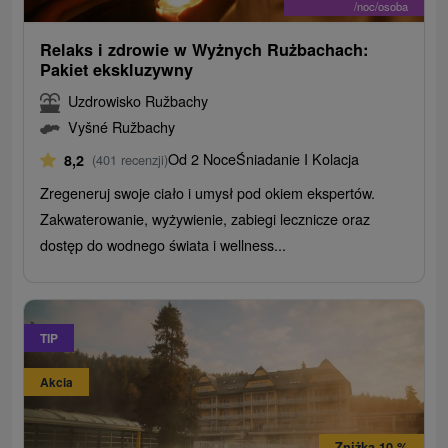
/noc/osoba
Relaks i zdrowie w Wyżnych Rużbachach:
Pakiet ekskluzywny
Uzdrowisko Ružbachy
Vyšné Ružbachy
Od 2 Noce
Śniadanie I Kolacja
8,2
(401 recenzji)
Zregeneruj swoje ciało i umysł pod okiem ekspertów.
Zakwaterowanie, wyżywienie, zabiegi lecznicze oraz
dostęp do wodnego świata i wellness...
TIP
Akcia
Zniżka 10 %