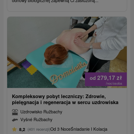
odnowy biologicznej zapewnią Ci zasłużoną...
279,17
zł
od
/noc/osoba
Kompleksowy pobyt leczniczy: Zdrowie,
pielęgnacja i regeneracja w sercu uzdrowiska
Uzdrowisko Ružbachy
Vyšné Ružbachy
Od 3 Noce
Śniadanie I Kolacja
8,2
(401 recenzji)