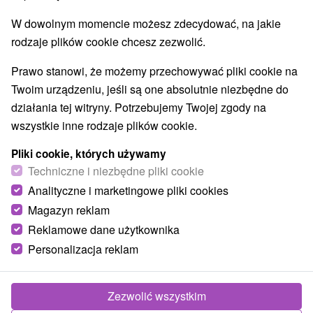
Najlepiej sprzedające
W dowolnym momencie możesz zdecydować, na jakie
rodzaje plików cookie chcesz zezwolić.
1.
Prawo stanowi, że możemy przechowywać pliki cookie na
Twoim urządzeniu, jeśli są one absolutnie niezbędne do
działania tej witryny. Potrzebujemy Twojej zgody na
wszystkie inne rodzaje plików cookie.
225,99
zł
Pliki cookie, których używamy
od
/noc/osoba
Techniczne i niezbędne pliki cookie
Analityczne i marketingowe pliki cookies
Magia relaksu i regeneracji wellness w
Magazyn reklam
uzdrowisku w sercu Wyżnych Rużbach
Reklamowe dane użytkownika
Uzdrowisko Ružbachy
Personalizacja reklam
Od 2 Noce
Śniadanie I Kolacja
Cena pobytu obejmuje wstęp do Aqua Thermal
Wellness i krytego basenu. Zakres bezpłatnych
Zezwolić wszystkim
wejść zależy od wybranego rodzaju obiektu