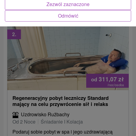
Zezwól zaznaczone
noclegowego.
Odmówić
2.
311,07
zł
od
/noc/osoba
Regeneracyjny pobyt leczniczy Standard
mający na celu przywrócenie sił i relaks
Uzdrowisko Ružbachy
Od 2 Noce
Śniadanie I Kolacja
Podaruj sobie pobyt w spa i jego uzdrawiającą