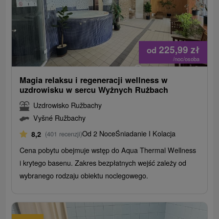
225,99
zł
od
/noc/osoba
Magia relaksu i regeneracji wellness w
uzdrowisku w sercu Wyżnych Rużbach
Uzdrowisko Ružbachy
Vyšné Ružbachy
Od 2 Noce
Śniadanie I Kolacja
8,2
(401 recenzji)
Cena pobytu obejmuje wstęp do Aqua Thermal Wellness
i krytego basenu. Zakres bezpłatnych wejść zależy od
wybranego rodzaju obiektu noclegowego.