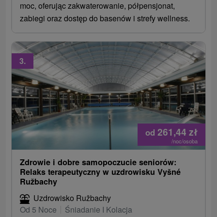
moc, oferując zakwaterowanie, półpensjonat,
zabiegi oraz dostęp do basenów i strefy wellness.
3.
261,44
zł
od
/noc/osoba
Zdrowie i dobre samopoczucie seniorów:
Relaks terapeutyczny w uzdrowisku Vyšné
Ružbachy
Uzdrowisko Ružbachy
Od 5 Noce
Śniadanie I Kolacja