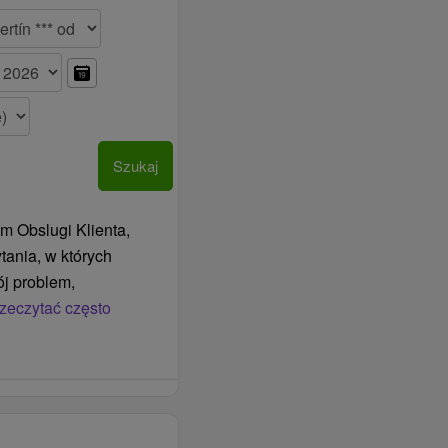
Szukaj
m Obslugi Klienta,
tania, w których
j problem,
zeczytać często