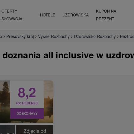
OFERTY
KUPON NA
HOTELE
UZDROWISKA
SŁOWACJA
PREZENT
o
Prešovský kraj
Vyšné Ružbachy
Uzdrowisko Ružbachy
Beztros
 doznania all inclusive w uzdro
8,2
430 RECENZJI
DOSKONAŁY
Zdjęcia od