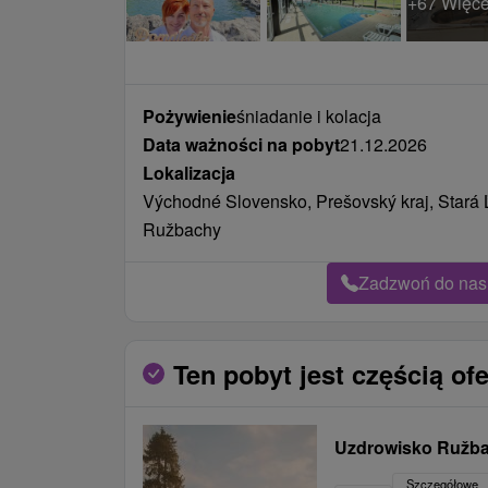
+67 Więce
Pożywienie
śniadanie i kolacja
Data ważności na pobyt
21.12.2026
Lokalizacja
Východné Slovensko, Prešovský kraj, Stará
Ružbachy
Zadzwoń do nas 
Ten pobyt jest częścią ofe
Uzdrowisko Ružb
Szczegółowe