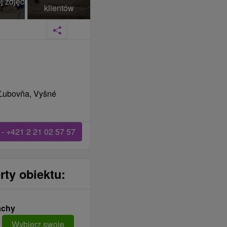
j zdjęć
klientów
 Ľubovňa, Vyšné
- +421 2 21 02 57 57
rty obiektu:
achy
Wybierz swoje