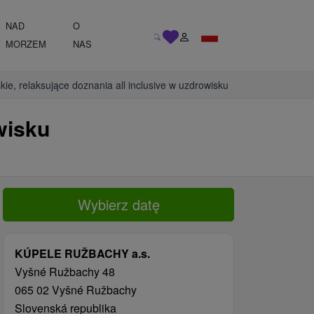
NAD
O
MORZEM
NAS
kie, relaksujące doznania all inclusive w uzdrowisku
wisku
Wybierz datę
KÚPELE RUŽBACHY a.s.
Vyšné Ružbachy 48
065 02 Vyšné Ružbachy
Slovenská republika