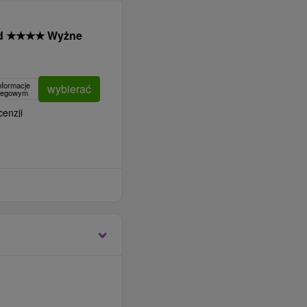
nd
★
★
★
★
Wyżne
nformacje
wybierać
clegowym
cenzji