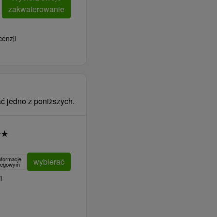
zakwaterowanie
cenzji
ć jedno z poniższych.
★
★
nformacje
wybierać
clegowym
i