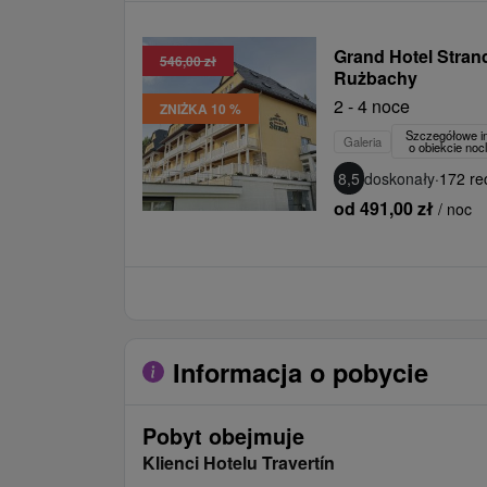
Grand Hotel Stra
546,00 zł
Rużbachy
2 - 4 noce
ZNIŻKA 10 %
Szczegółowe i
Galeria
o obiekcie no
8,5
doskonały
·
172 re
od 491,00 zł
/ noc
Informacja o pobycie
Pobyt obejmuje
Klienci Hotelu Travertín