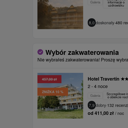
Galeria
informacje o
uzdrowisku
8,0
doskonały
·
480 re
Wybór zakwaterowania
Nie wybrałeś zakwaterowania! Proszę wybra
Hotel Travertín
★
457,00 zł
2 - 4 noce
ZNIŻKA 10 %
Szczegółowe i
Galeria
o obiekcie no
7,9
dobry
·
132 recenzj
od 411,00 zł
/ noc