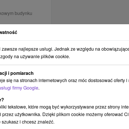
ytkowym budynku
kowych, piwa, wina,
watność
h zgodnie z ofertą
s i 2-godz. wstęp na
zawsze najlepsze usługi. Jednak ze względu na obowiązując
zinach otwarcia
 zgody na używanie plików cookie.
acji i pomiarach
eje się na stronach internetowych oraz móc dostosować oferty 
kowych, piwa, wina,
usługi firmy Google
.
.00
h zgodnie z ofertą
tu:
10.00
e?
ness
a.
 pliki tekstowe, które mogą być wykorzystywane przez strony int
tel Strand
nie.
i przez użytkownika. Dzięki plikom cookie możemy oferować Ci
średnio w budynku, a
 szukasz i chcesz znaleźć.
rand ma charakter
cké domček, catering