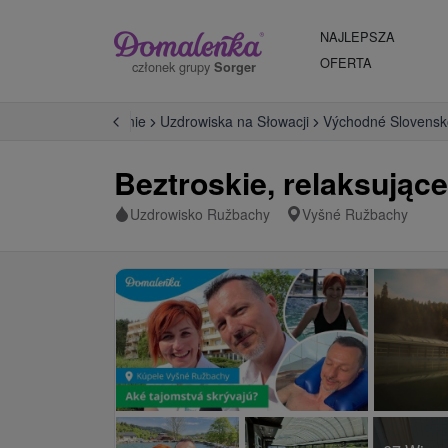
NAJLEPSZA
OFERTA
członek grupy
Sorger
Wprowadzenie
Uzdrowiska na Słowacji
Východné Slovensk
Beztroskie, relaksujące
Uzdrowisko Ružbachy
Vyšné Ružbachy