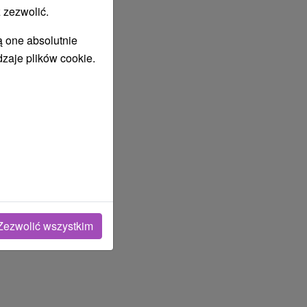
 zezwolić.
ą one absolutnie
dzaje plików cookie.
Zezwolić wszystkim
lipiec
2027