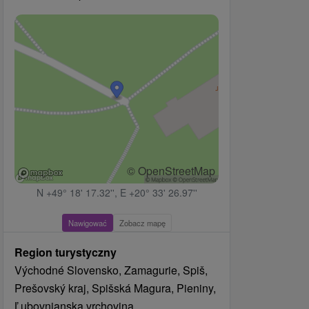
© OpenStreetMap
N +49° 18' 17.32'', E +20° 33' 26.97''
Nawigować
Zobacz mapę
Region turystyczny
Východné Slovensko, Zamagurie, Spiš,
Prešovský kraj, Spišská Magura, Pieniny,
Ľubovnianska vrchovina