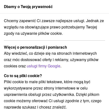
Dbamy o Twoją prywatność
członek grupy
Sorger
Chcemy zapewnić Ci zawsze najlepsze usługi. Jednak ze
jalne oferty na Słowacji
Bony wakacyjne na Słowacji
Horná Nitra
względu na obowiązujące prawo potrzebujemy Twojej
zgody na używanie plików cookie.
Bony wakacyjne na Słowacji Horná
Nitra
Więcej o personalizacji i pomiarach
Aby wiedzieć, co dzieje się na stronach internetowych
Kategorie
oraz móc dostosować oferty i reklamy, używamy plików
cookies oraz
usługi firmy Google
.
Wszystkie kategorie
Pobyty z rabatem
(3)
Wellness pobyty
Wyjazdy weekendowe
(2)
(2)
Co to są pliki cookie?
Wakacje rodzinne
(2)
Pliki cookie to małe pliki tekstowe, które mogą być
wykorzystywane przez strony internetowe w celu
usprawnienia obsługi przez użytkownika. Dzięki plikom
Wybierz lokalizację lub datę
cookie możemy oferować Ci usługi zgodnie z tym, czego
naprawdę szukasz i chcesz znaleźć.