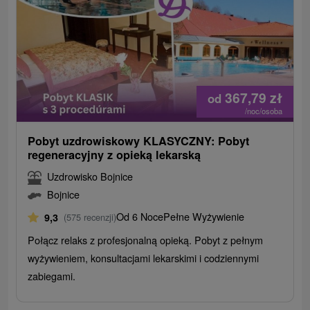
367,79
zł
od
/noc/osoba
Pobyt uzdrowiskowy KLASYCZNY: Pobyt
regeneracyjny z opieką lekarską
Uzdrowisko Bojnice
Bojnice
Od 6 Noce
Pełne Wyżywienie
9,3
(575 recenzji)
Połącz relaks z profesjonalną opieką. Pobyt z pełnym
wyżywieniem, konsultacjami lekarskimi i codziennymi
zabiegami.