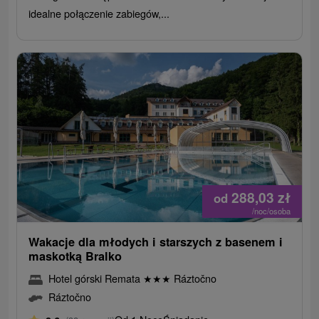
idealne połączenie zabiegów,...
288,03
zł
od
/noc/osoba
Wakacje dla młodych i starszych z basenem i
maskotką Bralko
Hotel górski Remata
★
★
★
Ráztočno
Ráztočno