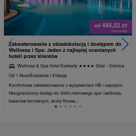
485,22
zł
od
/noc/osoba
Zakwaterowanie z obiadokolacją i dostępem do
Wellness i Spa: Jeden z najlepiej ocenianych
hoteli przez klientów
Wellness & Spa Hotel Kaskady
★
★
★
★
Sliač - Sielnica
Od 1 Noce
Śniadanie I Kolacja
Komfortowe zakwaterowanie z wyżywieniem HB i napojami.
Nieograniczony dostęp do 3000-metrowego spa i wellness,
basenów termalnych, strefy fitness...