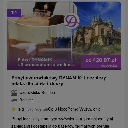
TIP
420,97
zł
od
/noc/osoba
Pobyt uzdrowiskowy DYNAMIK: Leczniczy
relaks dla ciała i duszy
Uzdrowisko Bojnice
Bojnice
Od 6 Noce
Pełne Wyżywienie
9,3
(575 recenzji)
Pobyt leczniczy z pełnym wyżywieniem, profesjonalnymi
zabiegami i dostępem do basenów termalnych oferuje