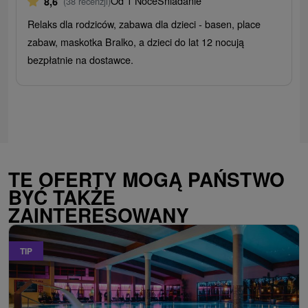
Od 1 Noce
Śniadanie
8,6
(38 recenzji)
Relaks dla rodziców, zabawa dla dzieci - basen, place
zabaw, maskotka Bralko, a dzieci do lat 12 nocują
bezpłatnie na dostawce.
TE OFERTY MOGĄ PAŃSTWO
BYĆ TAKŻE
ZAINTERESOWANY
TIP