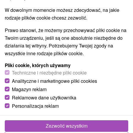
Najlepiej sprzedające
W dowolnym momencie możesz zdecydować, na jakie
rodzaje plików cookie chcesz zezwolić.
Wsie i miasta
Prawo stanowi, że możemy przechowywać pliki cookie na
Twoim urządzeniu, jeśli są one absolutnie niezbędne do
Bojnice
(3)
Ráztočno
(2)
działania tej witryny. Potrzebujemy Twojej zgody na
wszystkie inne rodzaje plików cookie.
TOP - BESTSELLERY
NAJTAŃSZE
WSZYSTKO
Pliki cookie, których używamy
Techniczne i niezbędne pliki cookie
Analityczne i marketingowe pliki cookies
Magazyn reklam
Reklamowe dane użytkownika
Personalizacja reklam
Zezwolić wszystkim