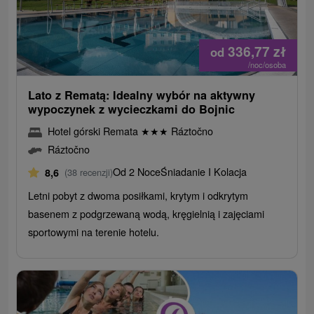
336,77
zł
od
/noc/osoba
Lato z Rematą: Idealny wybór na aktywny
wypoczynek z wycieczkami do Bojnic
Hotel górski Remata
★
★
★
Ráztočno
Ráztočno
Od 2 Noce
Śniadanie I Kolacja
8,6
(38 recenzji)
Letni pobyt z dwoma posiłkami, krytym i odkrytym
basenem z podgrzewaną wodą, kręgielnią i zajęciami
sportowymi na terenie hotelu.