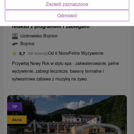
589,35
zł
od
Zezwól zaznaczone
/noc/osoba
Odmówić
Sylwester w Bojnicach: Pobyt pełen zdrowia i
relaksu z programem i zabiegami
Uzdrowisko Bojnice
Bojnice
Od 6 Noce
Pełne Wyżywienie
9,7
(58 recenzji)
Przywitaj Nowy Rok w stylu spa - zakwaterowanie, pełne
wyżywienie, zabiegi lecznicze, baseny termalne i
sylwestrowa zabawa z muzyką na żywo.
TIP
Akcia