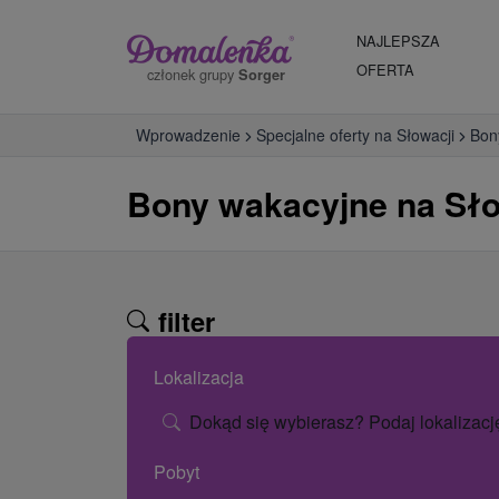
NAJLEPSZA
OFERTA
członek grupy
Sorger
Wprowadzenie
Specjalne oferty na Słowacji
Bon
Bony wakacyjne na Sło
filter
Lokalizacja
Dokąd się wybierasz? Podaj lokalizacj
Pobyt