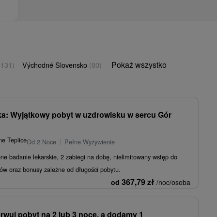
Pokaż wszystko
(131)
Východné Slovensko
(80)
a: Wyjątkowy pobyt w uzdrowisku w sercu Gór
ne Teplice
Od 2 Noce
Pełne Wyżywienie
e badanie lekarskie, 2 zabiegi na dobę, nielimitowany wstęp do
ów oraz bonusy zależne od długości pobytu.
367,79
zł
od
/noc/osoba
erwuj pobyt na 2 lub 3 noce, a dodamy 1