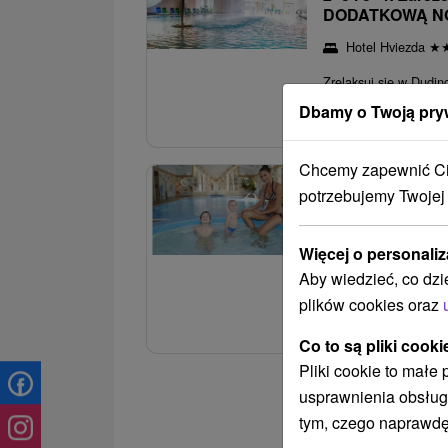
DODATKOWĄ N
Hotel Hviezda
★
Zrelaksuj się w Dudi
jacuzzi. Cena obejmuj
Dbamy o Twoją pry
Chcemy zapewnić Ci 
3.
potrzebujemy Twojej
Wspaniały wypoc
obiadokolacją i
Więcej o personaliz
Sipox Szczyrba H
Aby wiedzieć, co dzi
Oferta obejmuje pobyt
plików cookies oraz
basenami i saunami. D
Co to są pliki cooki
Pliki cookie to małe
usprawnienia obsług
tym, czego naprawdę