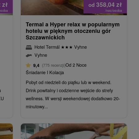
2
zł
358,04
zł
od
osoba
/noc/osoba
Termal a Hyper relax w popularnym
hotelu w pięknym otoczeniu gór
Szczawnickich
Hotel Termál
★
★
★
Vyhne
Vyhne
Od 2 Noce
9,4
(775 recenzji)
Śniadanie I Kolacja
Pobyt od niedzieli do piątku lub w weekend.
u
Drink powitalny i codzienne wejście do strefy
KU
wellness. W wersji weekendowej dodatkowo 20-
minutowy...