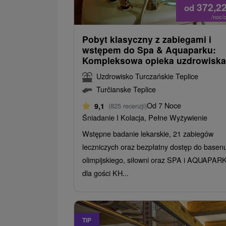
372,2
od
/noc/
Pobyt klasyczny z zabiegami i
wstępem do Spa & Aquaparku:
Kompleksowa opieka uzdrowiska
Uzdrowisko Turczańskie Teplice
Turčianske Teplice
Od 7 Noce
9,1
(825 recenzji)
Śniadanie I Kolacja, Pełne Wyżywienie
Wstępne badanie lekarskie, 21 zabiegów
leczniczych oraz bezpłatny dostęp do basen
olimpijskiego, siłowni oraz SPA i AQUAPAR
dla gości KH...
TIP