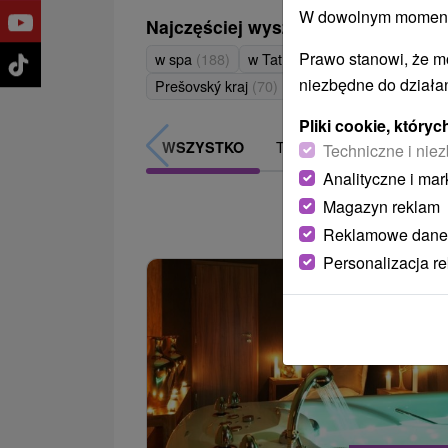
W dowolnym momencie
Najczęściej wyszukiwane
Prawo stanowi, że m
w spa
(188)
w Tatrach
(89)
Považie
(81)
niezbędne do działan
Prešovský kraj
(70)
Považský Inovec
(62)
Pliki cookie, któr
TOP - BESTSELLERY
WSZYSTKO
Techniczne i niez
Analityczne i mar
Magazyn reklam
z
Reklamowe dane
Personalizacja r