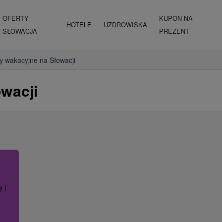
OFERTY
KUPON NA
HOTELE
UZDROWISKA
SŁOWACJA
PREZENT
y wakacyjne na Słowacji
wacji
ę lub nazwę hotelu.