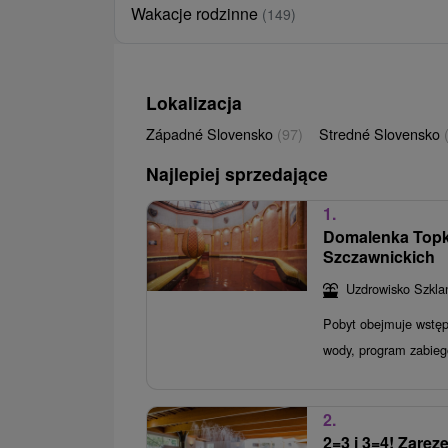
Wakacje rodzinne
(149)
Lokalizacja
Západné Slovensko
(97)
Stredné Slovensko
Najlepiej sprzedające
1.
Domalenka Topk
Szczawnickich
Uzdrowisko Szkla
Pobyt obejmuje wstępn
wody, program zabieg
2.
2=3 i 3=4! Zarez