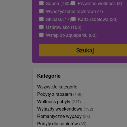
Sauna (180)
Prywatne wellness (8)
Wypożyczenie rowerów (77)
Skipass (17)
Karta rabatowa (23)
Uzdrowisko (103)
Wstęp do aquaparku (60)
Kategorie
Wszystkie kategorie
Pobyty z rabatem
(148)
Wellness pobyty
(217)
Wyjazdy weekendowe
(192)
Romantyczne wypady
(56)
Pobyty dla seniorów
(85)