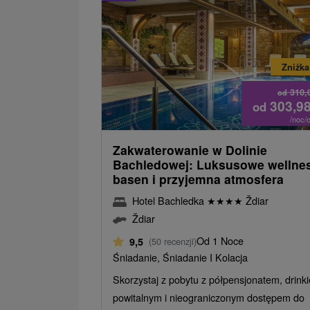
Zniżka
310,
od
303,9
od
/noc/
Zakwaterowanie w Dolinie
Bachledowej: Luksusowe wellnes
basen i przyjemna atmosfera
Hotel Bachledka
★
★
★
★
Ždiar
Ždiar
Od 1 Noce
9,5
(50 recenzji)
Śniadanie, Śniadanie I Kolacja
Skorzystaj z pobytu z półpensjonatem, drink
powitalnym i nieograniczonym dostępem do