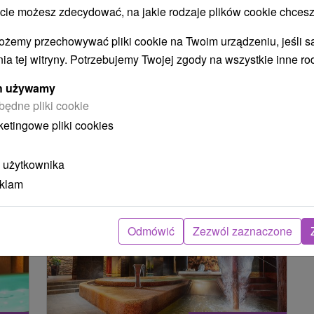
 możesz zdecydować, na jakie rodzaje plików cookie chcesz
ożemy przechowywać pliki cookie na Twoim urządzeniu, jeśli s
Žilinský kraj
(78)
Severné Slovensko
(78)
ia tej witryny. Potrzebujemy Twojej zgody na wszystkie inne ro
Pokaż wszystko
ych używamy
NAJTAŃSZE
NAJDROŻSZE
NA PODSTAWIE OCENY
będne pliki cookie
ketingowe pliki cookies
obacz poprzedni
 użytkownika
eklam
TIP
Odmówić
Zezwól zaznaczone