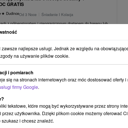
OC GRATIS
★
★
Dudince
Od 3 Noce
Śniadanie I Kolacja
ncach z półpensjonatem i nieograniczonym dostępem do basenu lub
e masaż, okład borowinowy,...
watność
304,65
zł
od
/noc/osoba
zawsze najlepsze usługi. Jednak ze względu na obowiązując
 zgody na używanie plików cookie.
zynek pod Tatrami ze zniżką do 26 % z
 nielimitowanym wellness
acji i pomiarach
otel
★
★
★
Od 2 Noce
Śniadanie I Kolacja
eje się na stronach internetowych oraz móc dostosować oferty 
 z wyżywieniem i nielimitowany dostęp do centrum relaksu z
usługi firmy Google
.
o dyspozycji gości są obiekty sportowe,...
210,17
zł
od
/noc/osoba
e?
 pliki tekstowe, które mogą być wykorzystywane przez strony int
i przez użytkownika. Dzięki plikom cookie możemy oferować Ci
Zobacz więcej
 szukasz i chcesz znaleźć.