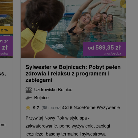
 2 %
01
zł
8
zł
589,35
zł
od
osoba
/noc/osoba
Sylwester w Bojnicach: Pobyt pełen
s,
zdrowia i relaksu z programem i
zabiegami
Uzdrowisko Bojnice
Bojnice
Od 6 Noce
Pełne Wyżywienie
9,7
(58 recenzji)
Przywitaj Nowy Rok w stylu spa -
iem
zakwaterowanie, pełne wyżywienie, zabiegi
lecznicze, baseny termalne i sylwestrowa