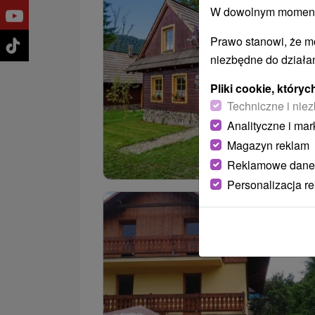
W dowolnym momencie
Prawo stanowi, że m
niezbędne do działan
Pliki cookie, któr
Techniczne i niez
Analityczne i mar
Magazyn reklam
Reklamowe dane
Personalizacja r