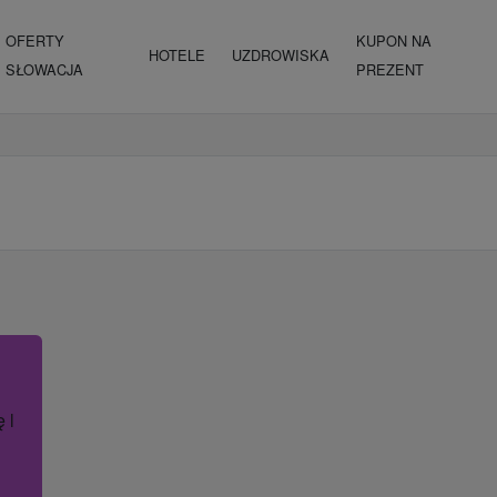
OFERTY
KUPON NA
HOTELE
UZDROWISKA
SŁOWACJA
PREZENT
ę lub nazwę hotelu.