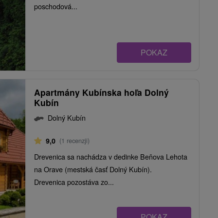
poschodová...
POKAZ
Apartmány Kubínska hoľa Dolný
Kubín
Dolný Kubín
9,0
(1 recenzji)
Drevenica sa nachádza v dedinke Beňova Lehota
na Orave (mestská časť Dolný Kubín).
Drevenica pozostáva zo...
POKAZ