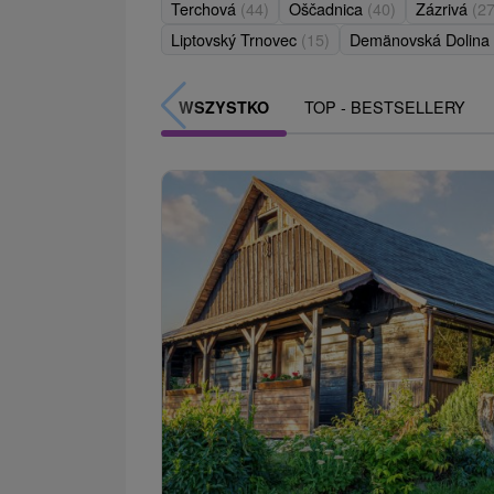
Terchová
(44)
Oščadnica
(40)
Zázrivá
(27
Liptovský Trnovec
(15)
Demänovská Dolina
TOP - BESTSELLERY
WSZYSTKO