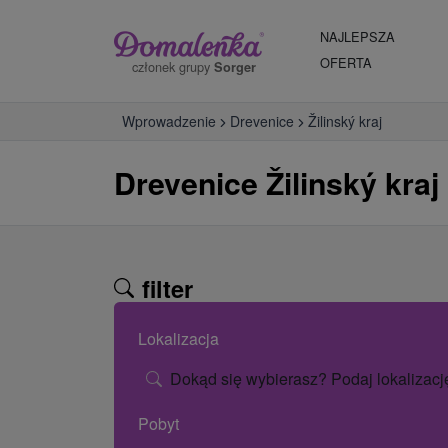
NAJLEPSZA
OFERTA
członek grupy
Sorger
Wprowadzenie
Drevenice
Žilinský kraj
Drevenice Žilinský kraj
filter
Lokalizacja
Dokąd się wybierasz? Podaj lokalizacj
Pobyt