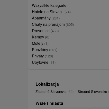
Wszystkie kategorie
Hotele na Slovacji
(74)
Apartmány
(281)
Chaty na prenájom
(605)
Drevenice
(463)
Kempy
(6)
Motely
(1)
Penzióny
(201)
Priváty
(128)
Ubytovne
(16)
Lokalizacja
Západné Slovensko
(39)
Stredné Slovensko
Wsie i miasta