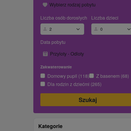
Wybierz rodzaj pobytu
Liczba osób dorosłych
Liczba dzieci
Data pobytu
Przyloty - Odloty
Zakwaterowanie
Domowy pupil (118)
Z basenem (68)
Dla rodzin z dziećmi (265)
Kategorie