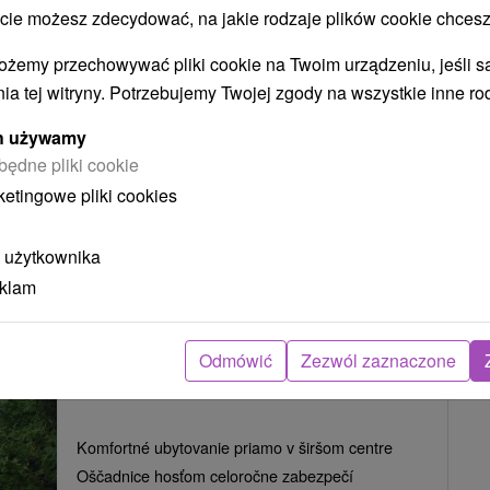
 możesz zdecydować, na jakie rodzaje plików cookie chcesz
ożemy przechowywać pliki cookie na Twoim urządzeniu, jeśli s
Chata v peknom prostredí Jánskej doliny, v obci
ia tej witryny. Potrzebujemy Twojej zgody na wszystkie inne ro
Liptovský Ján, disponuje dvomi pohodlnými izbami,
spoločenskou...
ych używamy
będne pliki cookie
ketingowe pliki cookies
POKAZ
 użytkownika
eklam
Chata u Gajdoša Oščadnica
Odmówić
Zezwól zaznaczone
Oščadnica
Komfortné ubytovanie priamo v širšom centre
Oščadnice hosťom celoročne zabezpečí