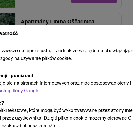
Apartmány Limba Oščadnica
Oščadnica
watność
zawsze najlepsze usługi. Jednak ze względu na obowiązując
Príjemné rodinné ubytovanie priamo v srdci
 zgody na używanie plików cookie.
Kysuckých Beskýd, v obci Oščadnica, ponúka...
acji i pomiarach
eje się na stronach internetowych oraz móc dostosować oferty 
usługi firmy Google
.
POKAZ
e?
 pliki tekstowe, które mogą być wykorzystywane przez strony int
i przez użytkownika. Dzięki plikom cookie możemy oferować Ci
Chata Tobias Liptovský Ján
 szukasz i chcesz znaleźć.
Liptovský Ján