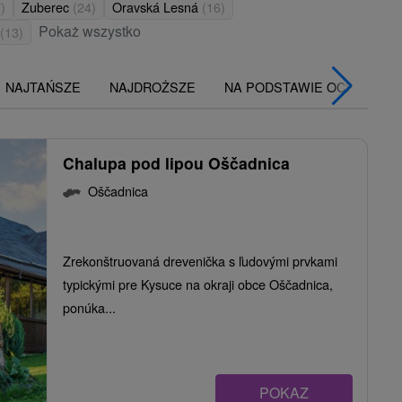
)
Zuberec
(24)
Oravská Lesná
(16)
Pokaż wszystko
(13)
NAJTAŃSZE
NAJDROŻSZE
NA PODSTAWIE OCENY
Chalupa pod lipou Oščadnica
Oščadnica
Zrekonštruovaná drevenička s ľudovými prvkami
typickými pre Kysuce na okraji obce Oščadnica,
ponúka...
POKAZ