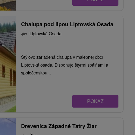
Chalupa pod lipou Liptovská Osada
Liptovská Osada
Štýlovo zariadená chalupa v malebnej obci
Liptovská osada. Disponuje štyrmi spálňami a
spoločenskou...
POKAZ
Drevenica Západné Tatry Žiar