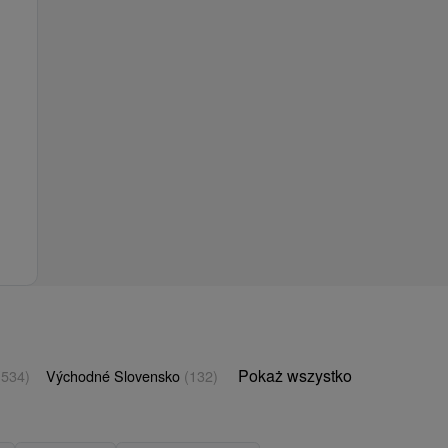
Pokaż wszystko
(534)
Východné Slovensko
(132)