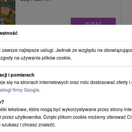
POKAZ
watność
Chata Roháče Oravský Biely Potok
zawsze najlepsze usługi. Jednak ze względu na obowiązując
Oravský Biely Potok
 zgody na używanie plików cookie.
acji i pomiarach
Ubytovanie v typickej drevenici v záhrade
eje się na stronach internetowych oraz móc dostosować oferty 
rodinného domu na Orave, v obci Oravský Biely
usługi firmy Google
.
Potok. Okrem ubytovania...
e?
 pliki tekstowe, które mogą być wykorzystywane przez strony int
i przez użytkownika. Dzięki plikom cookie możemy oferować Ci
POKAZ
 szukasz i chcesz znaleźć.