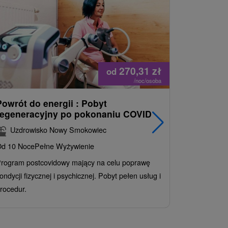
270,31
zł
od
/noc/osoba
Powrót do energii : Pobyt
Najlepiej
regeneracyjny po pokonaniu COVID
najpopul
korzystn
Uzdrowisko Nowy Smokowiec
INCLUSI
d 10 Noce
Pełne Wyżywienie
Grand 
rogram postcovidowy mający na celu poprawę
Od 2 Noce
A
ondycji fizycznej i psychicznej. Pobyt pełen usług i
Ciesz się z
rocedur.
wrażeń poby
atrakcje wod