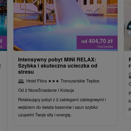
ł
404,70
zł
od
ba
/noc/osoba
Intensywny pobyt MINI RELAX:
z
Szybka i skuteczna ucieczka od
stresu
Hotel Flóra
★
★
★
Trenczańskie Teplice
O
Od 2 Noce
Śniadanie I Kolacja
P
Relaksujący pobyt z 2 zabiegami zabiegowymi i
k
wejściem do świata basenów i saun szybko
p
uzupełni Twoje siły i energię.