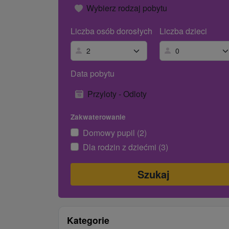
Wybierz rodzaj pobytu
Liczba osób dorosłych
Liczba dzieci
Data pobytu
Przyloty - Odloty
Zakwaterowanie
Domowy pupil (2)
Dla rodzin z dziećmi (3)
Kategorie