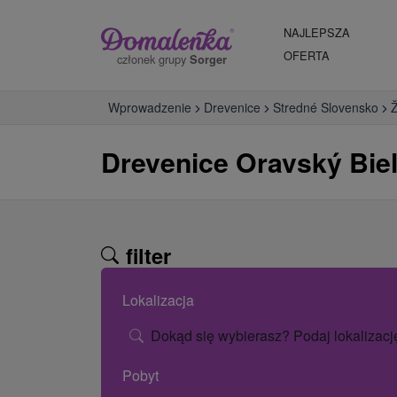
NAJLEPSZA
OFERTA
członek grupy
Sorger
Wprowadzenie
Drevenice
Stredné Slovensko
Ž
Drevenice Oravský Bie
filter
Lokalizacja
Dokąd się wybierasz? Podaj lokalizacj
Pobyt