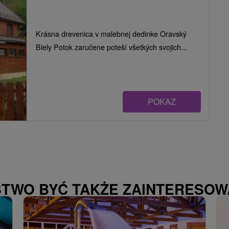
Krásna drevenica v malebnej dedinke Oravský
Biely Potok zaručene poteší všetkých svojich...
POKAZ
STWO BYĆ TAKŻE ZAINTERESO