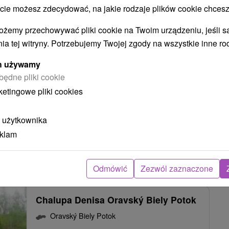
 możesz zdecydować, na jakie rodzaje plików cookie chcesz
Kanadský zrub s privátnym wellness
ożemy przechowywać pliki cookie na Twoim urządzeniu, jeśli s
Oravský Biely Potok
ia tej witryny. Potrzebujemy Twojej zgody na wszystkie inne ro
Oravský Biely Potok
ych używamy
będne pliki cookie
ketingowe pliki cookies
Kanadský zrub v obci Oravský Biely Potok ponúka
štýlové ubytovanie v piatich izbách a...
 użytkownika
eklam
POKAZ
Odmówić
Zezwól zaznaczone
Chalupa Denisa Oravský Biely Potok
Oravský Biely Potok