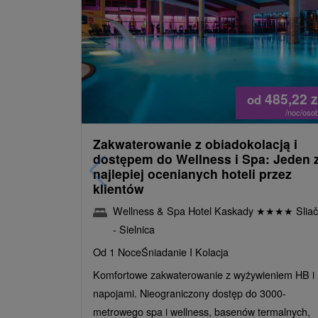
485,22
z
od
/noc/oso
Zakwaterowanie z obiadokolacją i
dostępem do Wellness i Spa: Jeden 
najlepiej ocenianych hoteli przez
klientów
Wellness & Spa Hotel Kaskady
★
★
★
★
Sliač
- Sielnica
Od 1 Noce
Śniadanie I Kolacja
Komfortowe zakwaterowanie z wyżywieniem HB i
napojami. Nieograniczony dostęp do 3000-
metrowego spa i wellness, basenów termalnych,