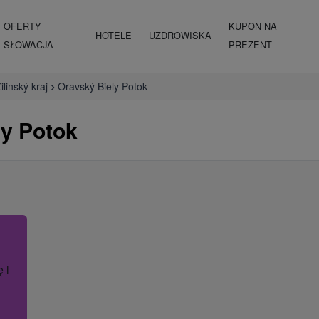
OFERTY
KUPON NA
HOTELE
UZDROWISKA
SŁOWACJA
PREZENT
ilinský kraj
Oravský Biely Potok
ly Potok
ę lub nazwę hotelu.