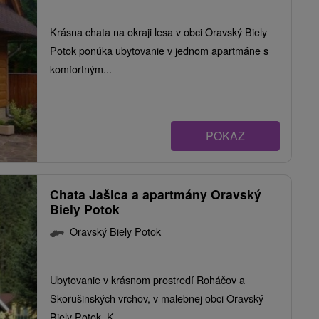
Krásna chata na okraji lesa v obci Oravský Biely
Potok ponúka ubytovanie v jednom apartmáne s
komfortným...
POKAZ
Chata Jašica a apartmány Oravský
Biely Potok
Oravský Biely Potok
Ubytovanie v krásnom prostredí Roháčov a
Skorušinských vrchov, v malebnej obci Oravský
Biely Potok. K...