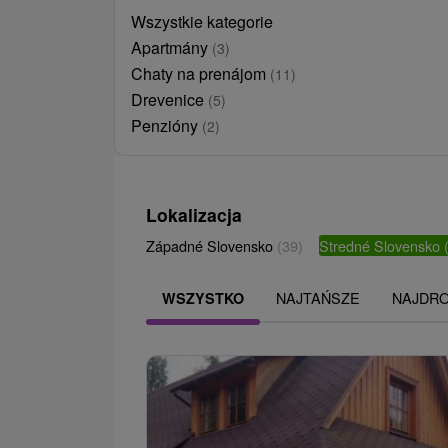
Wszystkie kategorie
Apartmány
(3)
Chaty na prenájom
(11)
Drevenice
(5)
Penzióny
(2)
Lokalizacja
Západné Slovensko
(39)
Stredné Slovensko
NAJTAŃSZE
NAJDR
WSZYSTKO