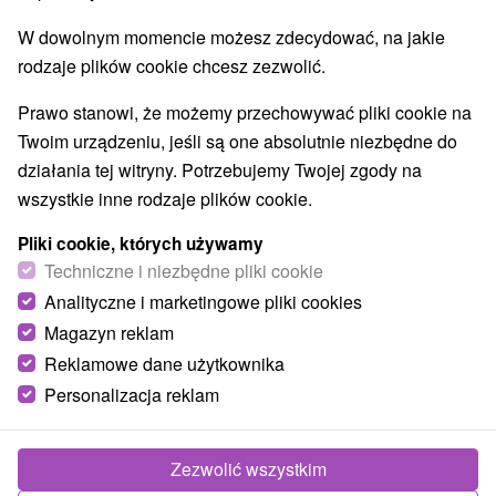
W dowolnym momencie możesz zdecydować, na jakie
rodzaje plików cookie chcesz zezwolić.
Prawo stanowi, że możemy przechowywać pliki cookie na
Twoim urządzeniu, jeśli są one absolutnie niezbędne do
działania tej witryny. Potrzebujemy Twojej zgody na
wszystkie inne rodzaje plików cookie.
Pliki cookie, których używamy
Techniczne i niezbędne pliki cookie
Analityczne i marketingowe pliki cookies
Magazyn reklam
Reklamowe dane użytkownika
Chalupa Pjuta Makov
Personalizacja reklam
Makov
Drevenica v krásnom prostredí Javorníkov a Beskýd, v
Zezwolić wszystkim
obci Makov, ponúka celoročné komfortné...