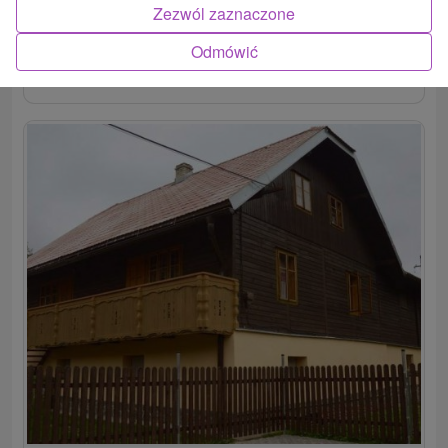
Zezwól zaznaczone
Odmówić
POKAZ