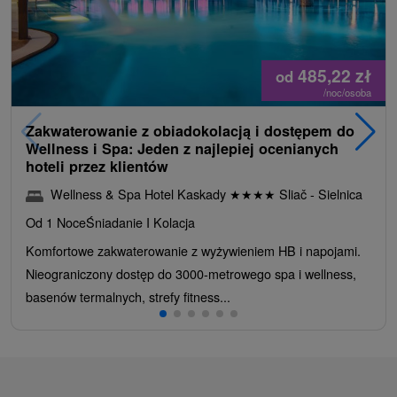
485,22
zł
od
/noc/osoba
Zakwaterowanie z obiadokolacją i dostępem do
Wellness i Spa: Jeden z najlepiej ocenianych
hoteli przez klientów
Wellness & Spa Hotel Kaskady
★
★
★
★
Sliač - Sielnica
Od 1 Noce
Śniadanie I Kolacja
Komfortowe zakwaterowanie z wyżywieniem HB i napojami.
Nieograniczony dostęp do 3000-metrowego spa i wellness,
basenów termalnych, strefy fitness...