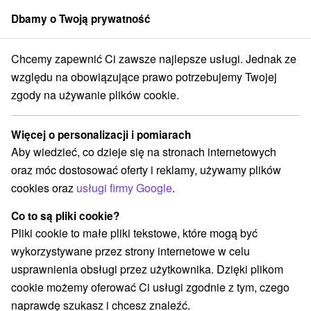
Dbamy o Twoją prywatność
członek grupy
Sorger
Chcemy zapewnić Ci zawsze najlepsze usługi. Jednak ze
Drevenice
Stredné Slovensko
Žilinský kraj
Makov
względu na obowiązujące prawo potrzebujemy Twojej
zgody na używanie plików cookie.
Drevenice Makov
Więcej o personalizacji i pomiarach
Kategorie
Aby wiedzieć, co dzieje się na stronach internetowych
oraz móc dostosować oferty i reklamy, używamy plików
Wszystkie kategorie
Drevenice
Penzióny
(4)
(1)
cookies oraz
usługi firmy Google
.
Co to są pliki cookie?
Wybierz lokalizację lub datę
Pliki cookie to małe pliki tekstowe, które mogą być
wykorzystywane przez strony internetowe w celu
NAJTAŃSZE
NAJDROŻSZE
NA PO
WSZYSTKO
usprawnienia obsługi przez użytkownika. Dzięki plikom
cookie możemy oferować Ci usługi zgodnie z tym, czego
naprawdę szukasz i chcesz znaleźć.