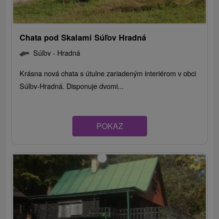
Chata pod Skalami Súľov Hradná
Súľov - Hradná
Krásna nová chata s útulne zariadeným interiérom v obci
Súľov-Hradná. Disponuje dvomi...
POKAZ