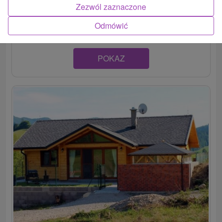
Útulne a príjemne zariadená chata v pokojnom prostredí
Zezwól zaznaczone
obce Súľov-Hradná disponuje dvomi spálňami...
Odmówić
POKAZ