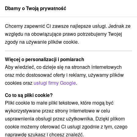
Dbamy o Twoją prywatność
członek grupy
Sorger
Chcemy zapewnić Ci zawsze najlepsze usługi. Jednak ze
Drevenice
Stredné Slovensko
Žilinský kraj
Súľov - Hradná
względu na obowiązujące prawo potrzebujemy Twojej
zgody na używanie plików cookie.
Drevenice Súľov - Hradná
Więcej o personalizacji i pomiarach
Kategorie
Aby wiedzieć, co dzieje się na stronach internetowych
oraz móc dostosować oferty i reklamy, używamy plików
Wszystkie kategorie
Apartmány
(2)
cookies oraz
usługi firmy Google
.
Chaty na prenájom
Drevenice
Penzióny
(4)
(3)
(2)
Priváty
(1)
Co to są pliki cookie?
Pliki cookie to małe pliki tekstowe, które mogą być
wykorzystywane przez strony internetowe w celu
Wybierz lokalizację lub datę
usprawnienia obsługi przez użytkownika. Dzięki plikom
cookie możemy oferować Ci usługi zgodnie z tym, czego
NAJTAŃSZE
NAJDROŻSZE
NA PO
WSZYSTKO
naprawdę szukasz i chcesz znaleźć.