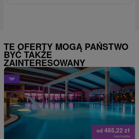
TE OFERTY MOGĄ PAŃSTWO
BYĆ TAKŻE
ZAINTERESOWANY
TIP
485,22
zł
od
/noc/osoba