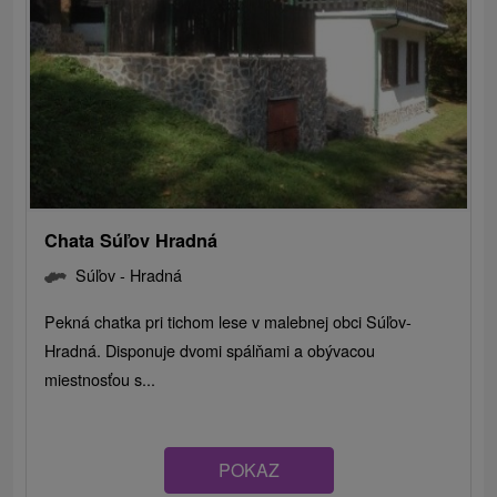
Chata Súľov Hradná
Súľov - Hradná
Pekná chatka pri tichom lese v malebnej obci Súľov-
Hradná. Disponuje dvomi spálňami a obývacou
miestnosťou s...
POKAZ