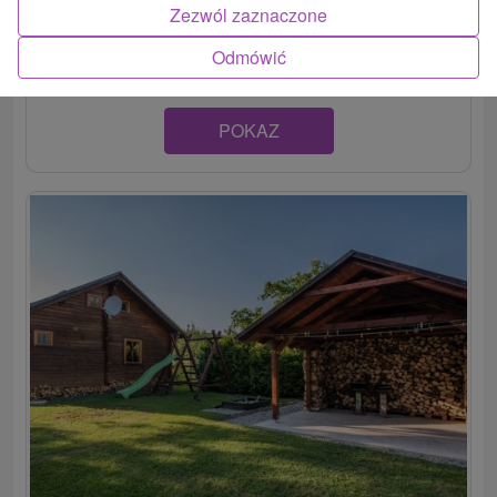
nachádza miesto, kde pookreje každá duša. Drevenice
Zezwól zaznaczone
Trimount...
Odmówić
POKAZ