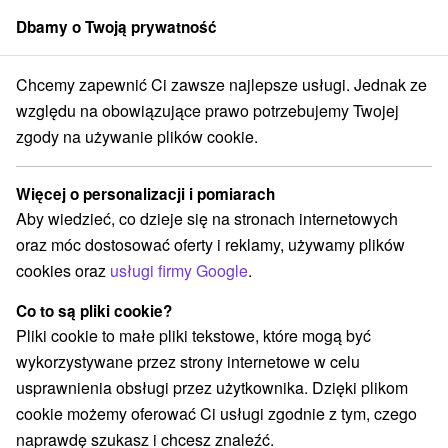
Dbamy o Twoją prywatność
członek grupy
Sorger
Chcemy zapewnić Ci zawsze najlepsze usługi. Jednak ze
Drevenice
Stredné Slovensko
Žilinský kraj
Bobrovec
względu na obowiązujące prawo potrzebujemy Twojej
zgody na używanie plików cookie.
Drevenice Bobrovec
Więcej o personalizacji i pomiarach
Kategorie
Aby wiedzieć, co dzieje się na stronach internetowych
oraz móc dostosować oferty i reklamy, używamy plików
Wszystkie kategorie
Apartmány
(4)
cookies oraz
usługi firmy Google
.
Chaty na prenájom
Drevenice
Priváty
(7)
(2)
(2)
Co to są pliki cookie?
Pliki cookie to małe pliki tekstowe, które mogą być
Wybierz lokalizację lub datę
wykorzystywane przez strony internetowe w celu
usprawnienia obsługi przez użytkownika. Dzięki plikom
NAJTAŃSZE
NAJDROŻSZE
NA PO
WSZYSTKO
cookie możemy oferować Ci usługi zgodnie z tym, czego
naprawdę szukasz i chcesz znaleźć.