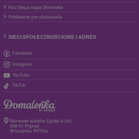
Kvíz Slepá mapa Slovenska
Prihlásenie pre ubytovateľa
SIECI SPOŁECZNOŚCIOWE I ADRES
Facebook
Instagram
YouTube
TikTok
Námestie svätého Egídia 41/95
058 01 Poprad
W budynku INTESu