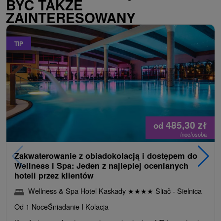
BYĆ TAKŻE
ZAINTERESOWANY
TIP
485,30
zł
od
/noc/osoba
Zakwaterowanie z obiadokolacją i dostępem do
Wellness i Spa: Jeden z najlepiej ocenianych
hoteli przez klientów
Wellness & Spa Hotel Kaskady
★
★
★
★
Sliač - Sielnica
Od 1 Noce
Śniadanie I Kolacja