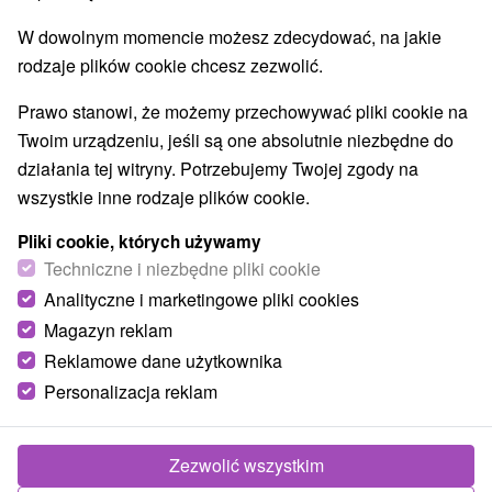
W dowolnym momencie możesz zdecydować, na jakie
rodzaje plików cookie chcesz zezwolić.
Prawo stanowi, że możemy przechowywać pliki cookie na
Twoim urządzeniu, jeśli są one absolutnie niezbędne do
działania tej witryny. Potrzebujemy Twojej zgody na
wszystkie inne rodzaje plików cookie.
Pliki cookie, których używamy
Techniczne i niezbędne pliki cookie
Analityczne i marketingowe pliki cookies
Magazyn reklam
Reklamowe dane użytkownika
Personalizacja reklam
Drevenice TriMount Bobrovec
Bobrovec
Zezwolić wszystkim
V nádhernom prostredí Liptova, v dedine Bobrovec sa