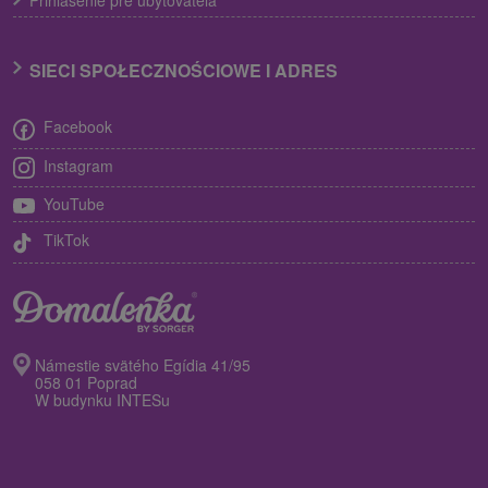
Prihlásenie pre ubytovateľa
SIECI SPOŁECZNOŚCIOWE I ADRES
Facebook
Instagram
YouTube
TikTok
Námestie svätého Egídia 41/95
058 01 Poprad
W budynku INTESu