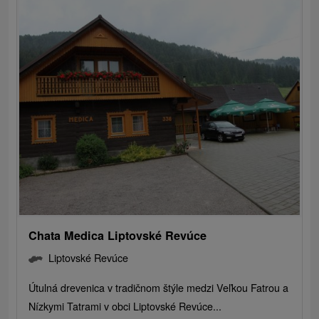
Chata Medica Liptovské Revúce
Liptovské Revúce
Útulná drevenica v tradičnom štýle medzi Veľkou Fatrou a
Nízkymi Tatrami v obci Liptovské Revúce...