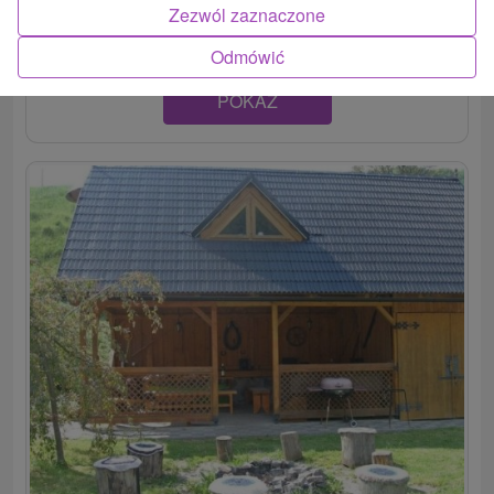
Liptovské Revúce ponúka celoročné ubytovanie v dvoch...
Zezwól zaznaczone
Odmówić
POKAZ