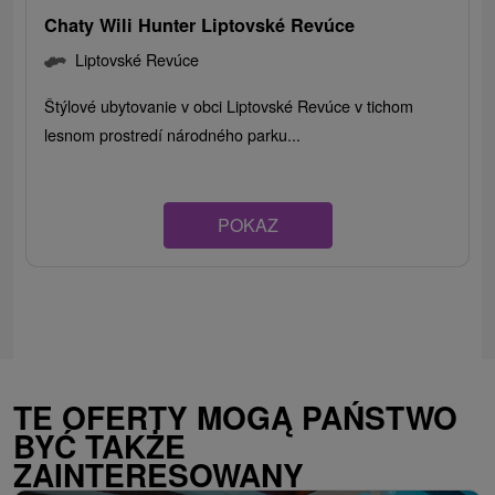
Chaty Wili Hunter Liptovské Revúce
Liptovské Revúce
Štýlové ubytovanie v obci Liptovské Revúce v tichom
lesnom prostredí národného parku...
POKAZ
TE OFERTY MOGĄ PAŃSTWO
BYĆ TAKŻE
ZAINTERESOWANY