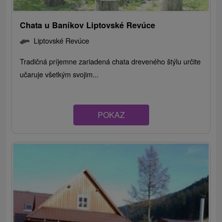
Chata u Baníkov Liptovské Revúce
Liptovské Revúce
Tradičná príjemne zariadená chata dreveného štýlu určite
učaruje všetkým svojim...
POKAZ