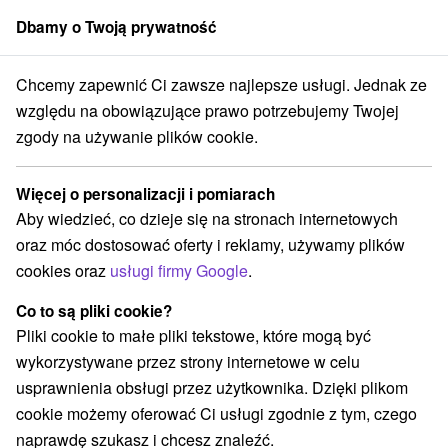
Dbamy o Twoją prywatność
członek grupy
Sorger
Chcemy zapewnić Ci zawsze najlepsze usługi. Jednak ze
Drevenice
Stredné Slovensko
Žilinský kraj
Liptovské Revúce
względu na obowiązujące prawo potrzebujemy Twojej
zgody na używanie plików cookie.
Drevenice Liptovské Revúce
Więcej o personalizacji i pomiarach
Kategorie
Aby wiedzieć, co dzieje się na stronach internetowych
oraz móc dostosować oferty i reklamy, używamy plików
Wszystkie kategorie
Chaty na prenájom
(9)
cookies oraz
usługi firmy Google
.
Drevenice
Penzióny
Priváty
(5)
(4)
(1)
Co to są pliki cookie?
Pliki cookie to małe pliki tekstowe, które mogą być
Wybierz lokalizację lub datę
wykorzystywane przez strony internetowe w celu
usprawnienia obsługi przez użytkownika. Dzięki plikom
NAJTAŃSZE
NAJDROŻSZE
NA PO
WSZYSTKO
cookie możemy oferować Ci usługi zgodnie z tym, czego
naprawdę szukasz i chcesz znaleźć.