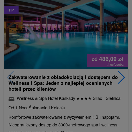
TIP
486,09
zł
od
/noc/osoba
Zakwaterowanie z obiadokolacją i dostępem do
Wellness i Spa: Jeden z najlepiej ocenianych
hoteli przez klientów
Wellness & Spa Hotel Kaskady
★
★
★
★
Sliač - Sielnica
Od 1 Noce
Śniadanie I Kolacja
Komfortowe zakwaterowanie z wyżywieniem HB i napojami.
Nieograniczony dostęp do 3000-metrowego spa i wellness,