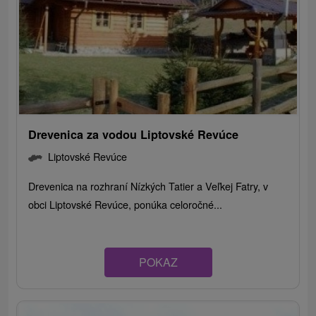
Drevenica za vodou Liptovské Revúce
Liptovské Revúce
Drevenica na rozhraní Nízkých Tatier a Veľkej Fatry, v
obci Liptovské Revúce, ponúka celoročné...
POKAZ