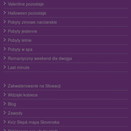
Valentine pozostaje
Halloween pozostaje
Pobyty zimowe narciarskie
Pobyty jesienne
Pobyty letnie
Pobyty w spa
Romantyczny weekend dla dwojga
Last minute
Zakwaterowanie na Słowacji
Wdzięki kobiece
Blog
Zawody
Kvíz Slepá mapa Slovenska