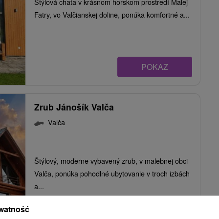
Štýlová chata v krásnom horskom prostredí Malej
Fatry, vo Valčianskej doline, ponúka komfortné a...
POKAZ
Zrub Jánošík Valča
Valča
Štýlový, moderne vybavený zrub, v malebnej obci
Valča, ponúka pohodlné ubytovanie v troch izbách
a...
watność