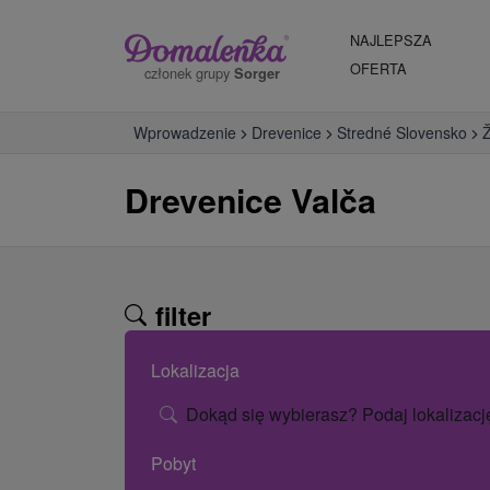
NAJLEPSZA
OFERTA
członek grupy
Sorger
Wprowadzenie
Drevenice
Stredné Slovensko
Ž
Drevenice Valča
filter
Lokalizacja
Dokąd się wybierasz? Podaj lokalizacj
Pobyt