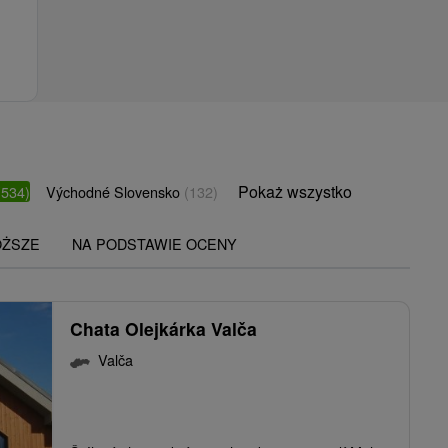
Pokaż wszystko
(534)
Východné Slovensko
(132)
OŻSZE
NA PODSTAWIE OCENY
Chata Olejkárka Valča
Valča