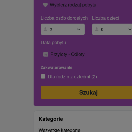
Wybierz rodzaj pobytu
Liczba osób dorosłych
Liczba dzieci
Data pobytu
Przyloty - Odloty
Zakwaterowanie
Dla rodzin z dziećmi (2)
Kategorie
Wszystkie kategorie