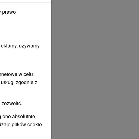
e prawo
i reklamy, używamy
ernetowe w celu
 usługi zgodnie z
 zezwolić.
ą one absolutnie
dzaje plików cookie.