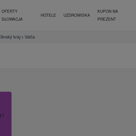
OFERTY
KUPON NA
HOTELE
UZDROWISKA
SŁOWACJA
PREZENT
ilinský kraj
Valča
ę lub nazwę hotelu.