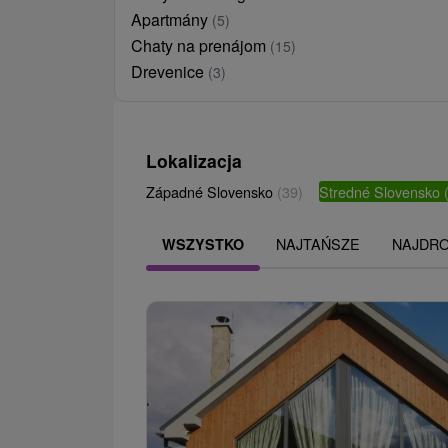
Apartmány
(5)
Chaty na prenájom
(15)
Drevenice
(3)
Lokalizacja
Západné Slovensko
(39)
Stredné Slovensko
NAJTAŃSZE
NAJDR
WSZYSTKO