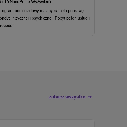
d 10 Noce
Pełne Wyżywienie
Grand 
rogram postcovidowy mający na celu poprawę
Od 2 Noce
A
ondycji fizycznej i psychicznej. Pobyt pełen usług i
Ciesz się z
rocedur.
wrażeń poby
atrakcje wod
zobacz wszystko