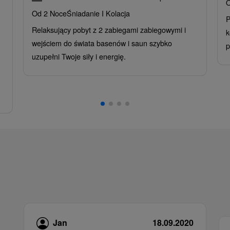
O
Od 2 Noce
Śniadanie I Kolacja
P
Relaksujący pobyt z 2 zabiegami zabiegowymi i
k
wejściem do świata basenów i saun szybko
p
uzupełni Twoje siły i energię.
Jan
18.09.2020