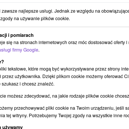
POKAZ
zawsze najlepsze usługi. Jednak ze względu na obowiązując
 zgody na używanie plików cookie.
Chata pod Lanovkou Valča
acji i pomiarach
Valča
eje się na stronach internetowych oraz móc dostosować oferty 
usługi firmy Google
.
e?
Vynikajúca poloha chaty, v nádhernom prostredí
 pliki tekstowe, które mogą być wykorzystywane przez strony int
Malej Fatry, v stredisku Snowland - Valčianska
i przez użytkownika. Dzięki plikom cookie możemy oferować Ci
dolina, ponúka...
 szukasz i chcesz znaleźć.
 możesz zdecydować, na jakie rodzaje plików cookie chcesz
POKAZ
ożemy przechowywać pliki cookie na Twoim urządzeniu, jeśli s
ia tej witryny. Potrzebujemy Twojej zgody na wszystkie inne ro
ych używamy