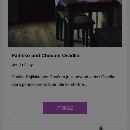
Pajtisko pod Chočom Osádka
Leštiny
Chatka Pajtisko pod Chočom je situovaná v obci Osádka,
ktorá ponúka netradičné, ale komfortné...
POKAZ