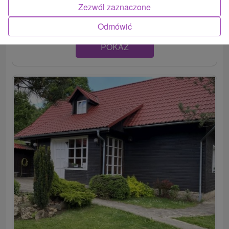
troch útulných spálňach. Spoločné...
Zezwól zaznaczone
Odmówić
POKAZ