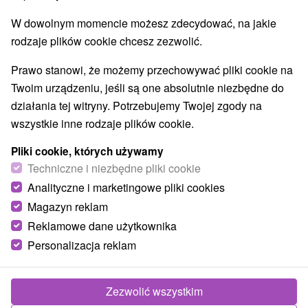
W dowolnym momencie możesz zdecydować, na jakie
rodzaje plików cookie chcesz zezwolić.
Prawo stanowi, że możemy przechowywać pliki cookie na
Twoim urządzeniu, jeśli są one absolutnie niezbędne do
działania tej witryny. Potrzebujemy Twojej zgody na
wszystkie inne rodzaje plików cookie.
Pliki cookie, których używamy
Techniczne i niezbędne pliki cookie
Analityczne i marketingowe pliki cookies
Magazyn reklam
Reklamowe dane użytkownika
Personalizacja reklam
Chata Zuzka Leštiny
Leštiny
Zezwolić wszystkim
Chata v nádhernom prostredí Oravy ponúka ubytovanie v