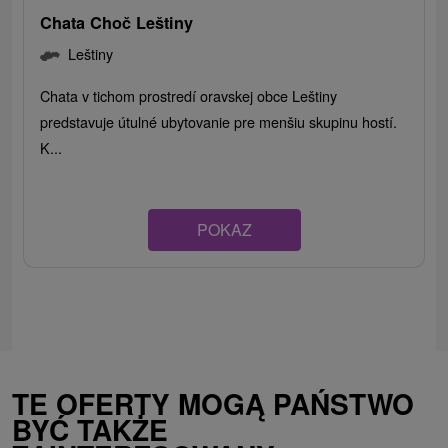
Chata Choč Leštiny
Leštiny
Chata v tichom prostredí oravskej obce Leštiny
predstavuje útulné ubytovanie pre menšiu skupinu hostí.
K...
POKAZ
TE OFERTY MOGĄ PAŃSTWO
BYĆ TAKŻE