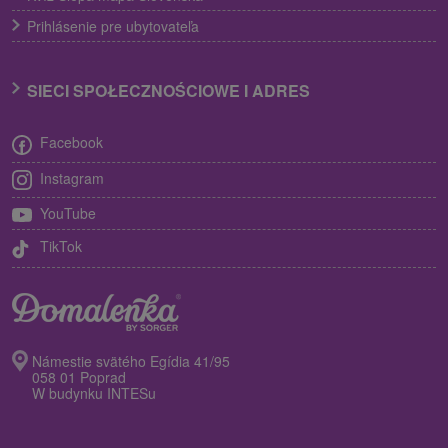
Prihlásenie pre ubytovateľa
SIECI SPOŁECZNOŚCIOWE I ADRES
Facebook
Instagram
YouTube
TikTok
Námestie svätého Egídia 41/95
058 01 Poprad
W budynku INTESu