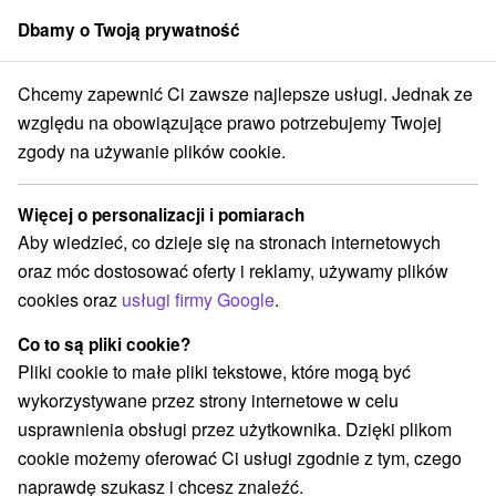
Dbamy o Twoją prywatność
członek grupy
Sorger
Chcemy zapewnić Ci zawsze najlepsze usługi. Jednak ze
Drevenice
Stredné Slovensko
Žilinský kraj
Leštiny
względu na obowiązujące prawo potrzebujemy Twojej
zgody na używanie plików cookie.
Drevenice Leštiny
Więcej o personalizacji i pomiarach
Kategorie
Aby wiedzieć, co dzieje się na stronach internetowych
oraz móc dostosować oferty i reklamy, używamy plików
Wszystkie kategorie
Apartmány
(1)
cookies oraz
usługi firmy Google
.
Chaty na prenájom
Drevenice
Penzióny
(3)
(5)
(1)
Co to są pliki cookie?
Pliki cookie to małe pliki tekstowe, które mogą być
Wybierz lokalizację lub datę
wykorzystywane przez strony internetowe w celu
usprawnienia obsługi przez użytkownika. Dzięki plikom
NAJTAŃSZE
NAJDROŻSZE
NA PO
WSZYSTKO
cookie możemy oferować Ci usługi zgodnie z tym, czego
naprawdę szukasz i chcesz znaleźć.