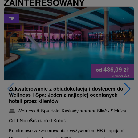
ZAINTERESOWANY
TIP
486,09
zł
od
/noc/osoba
Zakwaterowanie z obiadokolacją i dostępem do
Wellness i Spa: Jeden z najlepiej ocenianych
hoteli przez klientów
Wellness & Spa Hotel Kaskady
★
★
★
★
Sliač - Sielnica
Od 1 Noce
Śniadanie I Kolacja
Komfortowe zakwaterowanie z wyżywieniem HB i napojami.