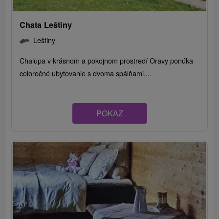
Chata Leštiny
Leštiny
Chalupa v krásnom a pokojnom prostredí Oravy ponúka
celoročné ubytovanie s dvoma spálňami....
POKAZ