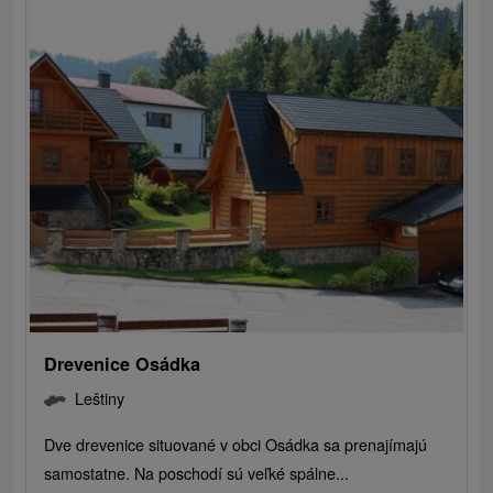
Drevenice Osádka
Leštiny
Dve drevenice situované v obci Osádka sa prenajímajú
samostatne. Na poschodí sú veľké spálne...