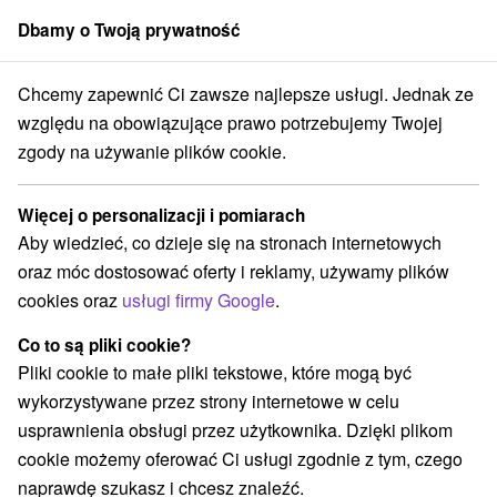
Dbamy o Twoją prywatność
członek grupy
Sorger
Chcemy zapewnić Ci zawsze najlepsze usługi. Jednak ze
Drevenice
Stredné Slovensko
Žilinský kraj
Nižná Boca
względu na obowiązujące prawo potrzebujemy Twojej
zgody na używanie plików cookie.
Drevenice Nižná Boca
Więcej o personalizacji i pomiarach
Kategorie
Aby wiedzieć, co dzieje się na stronach internetowych
oraz móc dostosować oferty i reklamy, używamy plików
Wszystkie kategorie
Hotele na Slovacji
(1)
cookies oraz
usługi firmy Google
.
Chaty na prenájom
Drevenice
Penzióny
(4)
(9)
(2)
Co to są pliki cookie?
Pliki cookie to małe pliki tekstowe, które mogą być
Wybierz lokalizację lub datę
wykorzystywane przez strony internetowe w celu
usprawnienia obsługi przez użytkownika. Dzięki plikom
TOP - BESTSELLERY
NAJTAŃSZE
WSZYSTKO
cookie możemy oferować Ci usługi zgodnie z tym, czego
naprawdę szukasz i chcesz znaleźć.