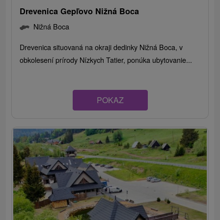
Drevenica Gepľovo Nižná Boca
Nižná Boca
Drevenica situovaná na okraji dedinky Nižná Boca, v
obkolesení prírody Nízkych Tatier, ponúka ubytovanie...
POKAZ