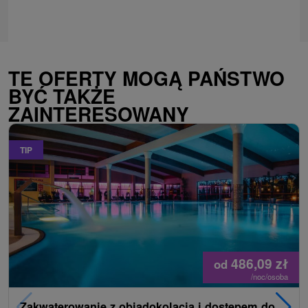
TE OFERTY MOGĄ PAŃSTWO
BYĆ TAKŻE
ZAINTERESOWANY
TIP
486,09
zł
od
/noc/osoba
Zakwaterowanie z obiadokolacją i dostępem do