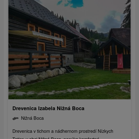
Drevenica Izabela Nižná Boca
Nižná Boca
Drevenica v tichom a nádhernom prostredí Nízkych
Tatier, v obci Nižná Boca, ponúka komfortné