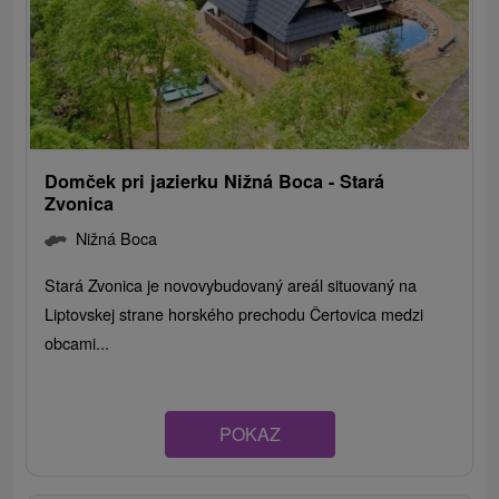
Domček pri jazierku Nižná Boca - Stará
Zvonica
Nižná Boca
Stará Zvonica je novovybudovaný areál situovaný na
Liptovskej strane horského prechodu Čertovica medzi
obcami...
POKAZ