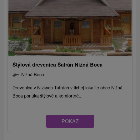
Štýlová drevenica Šafrán Nižná Boca
Nižná Boca
Drevenica v Nízkych Tatrách v tichej lokalite obce Nižná
Boca ponúka štýlové a komfortné...
POKAZ