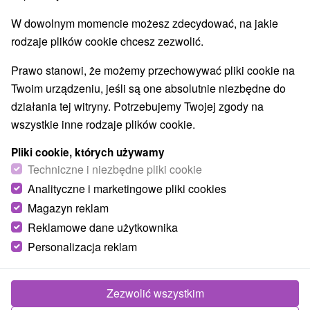
W dowolnym momencie możesz zdecydować, na jakie
rodzaje plików cookie chcesz zezwolić.
Prawo stanowi, że możemy przechowywać pliki cookie na
Twoim urządzeniu, jeśli są one absolutnie niezbędne do
działania tej witryny. Potrzebujemy Twojej zgody na
wszystkie inne rodzaje plików cookie.
Pliki cookie, których używamy
Techniczne i niezbędne pliki cookie
Analityczne i marketingowe pliki cookies
Magazyn reklam
Reklamowe dane użytkownika
Personalizacja reklam
Drevenice Boca Nižná Boca
Nižná Boca
Zezwolić wszystkim
Tradičné drevenice v obci Nižná Boca ponúkajú útulné