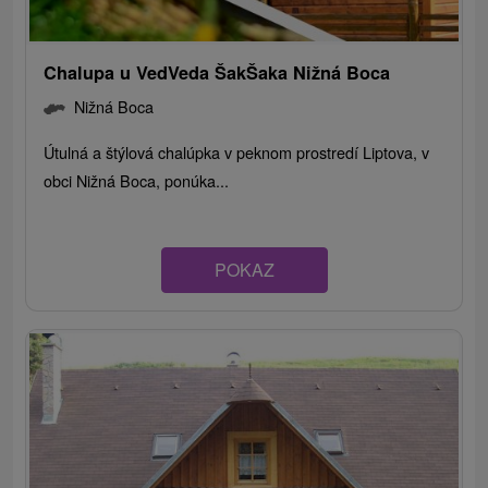
Chalupa u VedVeda ŠakŠaka Nižná Boca
Nižná Boca
Útulná a štýlová chalúpka v peknom prostredí Liptova, v
obci Nižná Boca, ponúka...
POKAZ