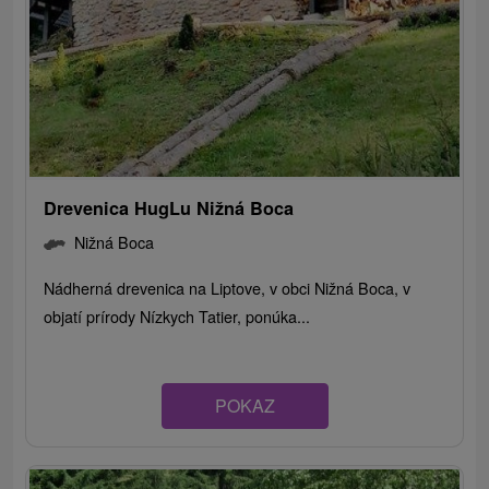
Drevenica HugLu Nižná Boca
Nižná Boca
Nádherná drevenica na Liptove, v obci Nižná Boca, v
objatí prírody Nízkych Tatier, ponúka...
POKAZ