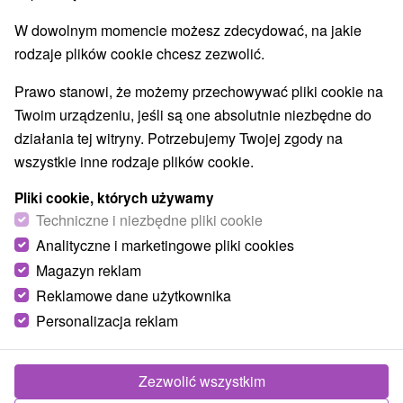
W dowolnym momencie możesz zdecydować, na jakie
rodzaje plików cookie chcesz zezwolić.
Prawo stanowi, że możemy przechowywać pliki cookie na
Twoim urządzeniu, jeśli są one absolutnie niezbędne do
działania tej witryny. Potrzebujemy Twojej zgody na
wszystkie inne rodzaje plików cookie.
Pliki cookie, których używamy
Techniczne i niezbędne pliki cookie
Analityczne i marketingowe pliki cookies
Magazyn reklam
Reklamowe dane użytkownika
Personalizacja reklam
Penzión na Hálni Nižná Boca
Nižná Boca
Zezwolić wszystkim
Drevenica v krásnom prostredí Nízkych Tatier, v obci