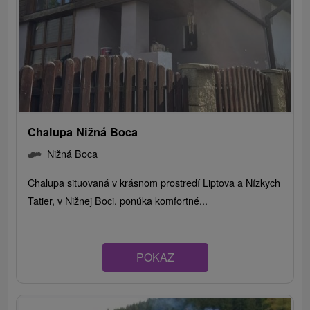
Chalupa Nižná Boca
Nižná Boca
Chalupa situovaná v krásnom prostredí Liptova a Nízkych
Tatier, v Nižnej Boci, ponúka komfortné...
POKAZ