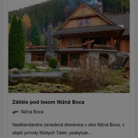
Zátišie pod lesom Nižná Boca
Nižná Boca
Nadštandardne zariadená drevenica v obci Nižná Boca, v
objatí prírody Nízkych Tatier, poskytuje...