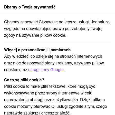
Dbamy o Twoją prywatność
członek grupy
Sorger
Chcemy zapewnić Ci zawsze najlepsze usługi. Jednak ze
Chaty na prenájom
Stredné Slovensko
Žilinský kraj
Nižná Boca
względu na obowiązujące prawo potrzebujemy Twojej
zgody na używanie plików cookie.
Chaty na prenájom Nižná Boca
Więcej o personalizacji i pomiarach
Kategorie
Aby wiedzieć, co dzieje się na stronach internetowych
oraz móc dostosować oferty i reklamy, używamy plików
Wszystkie kategorie
Hotele na Slovacji
(1)
cookies oraz
usługi firmy Google
.
Chaty na prenájom
Drevenice
Penzióny
(4)
(9)
(2)
Co to są pliki cookie?
Pliki cookie to małe pliki tekstowe, które mogą być
Wybierz lokalizację lub datę
wykorzystywane przez strony internetowe w celu
usprawnienia obsługi przez użytkownika. Dzięki plikom
NAJTAŃSZE
NAJDROŻSZE
NA PO
WSZYSTKO
cookie możemy oferować Ci usługi zgodnie z tym, czego
naprawdę szukasz i chcesz znaleźć.