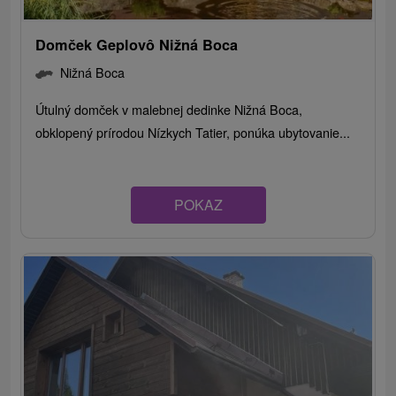
Domček Geplovô Nižná Boca
Nižná Boca
Útulný domček v malebnej dedinke Nižná Boca,
obklopený prírodou Nízkych Tatier, ponúka ubytovanie...
POKAZ