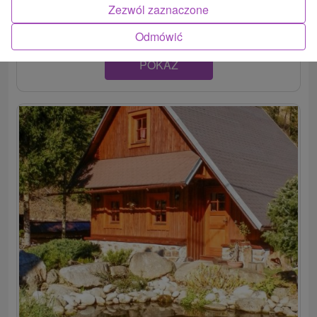
Nižná Boca, ponúka ubytovanie v dvoch apartmánoch,...
Zezwól zaznaczone
Odmówić
POKAZ