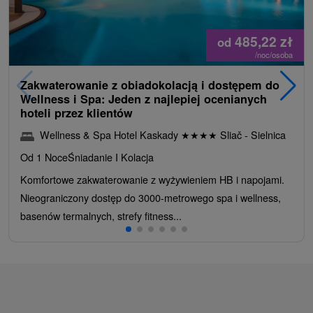
485,22
zł
od
/noc/osoba
Zakwaterowanie z obiadokolacją i dostępem do
Wellness i Spa: Jeden z najlepiej ocenianych
hoteli przez klientów
Wellness & Spa Hotel Kaskady
★
★
★
★
Sliač - Sielnica
Od 1 Noce
Śniadanie I Kolacja
Komfortowe zakwaterowanie z wyżywieniem HB i napojami.
Nieograniczony dostęp do 3000-metrowego spa i wellness,
basenów termalnych, strefy fitness...