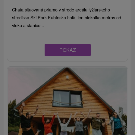
Chata situovaná priamo v strede areálu lyžiarskeho
strediska Ski Park Kubínska hoľa, len niekoľko metrov od
vleku a stanice...
POKAZ