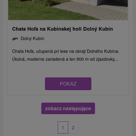
Chata Hoľa na Kubínskej holi Dolný Kubín
Dolný Kubín
Chata Hoľa, učupená pri lese na okraji Dolného Kubína.
Útulná, moderne zariadená a len 900 m od zjazdovky...
POKAZ
zobacz następujące
1
2