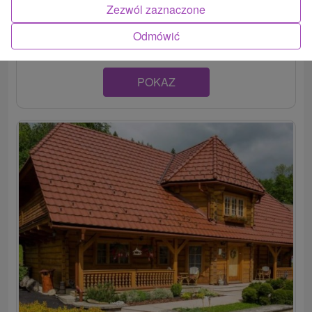
Hľadáte chatu ako z rozprávky? Nájdete ju na Orave, v
Zezwól zaznaczone
rekreačnej oblasti Kubínska hoľa (územie Dolného...
Odmówić
POKAZ