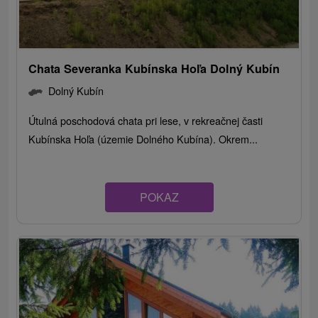
Chata Severanka Kubínska Hoľa Dolný Kubín
Dolný Kubín
Útulná poschodová chata pri lese, v rekreačnej časti
Kubínska Hoľa (územie Dolného Kubína). Okrem...
POKAZ