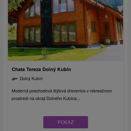
Chata Tereza Dolný Kubín
Dolný Kubín
Moderná poschodová štýlová drevenica v rekreačnom
prostredí na okraji Dolného Kubína...
POKAZ