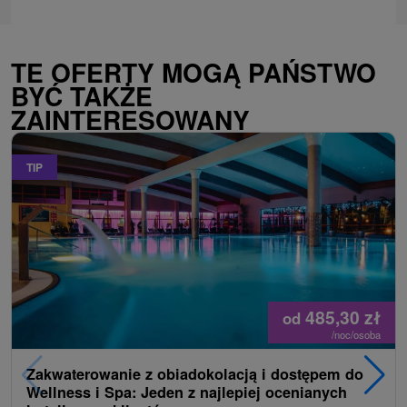
TE OFERTY MOGĄ PAŃSTWO
BYĆ TAKŻE
ZAINTERESOWANY
TIP
485,30
zł
od
/noc/osoba
Zakwaterowanie z obiadokolacją i dostępem do
Wellness i Spa: Jeden z najlepiej ocenianych