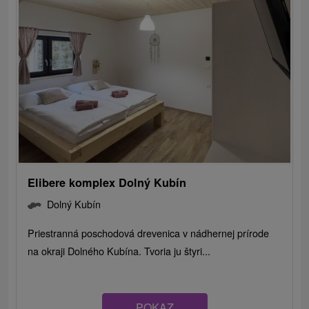
Elibere komplex Dolný Kubín
Dolný Kubín
Priestranná poschodová drevenica v nádhernej prírode
na okraji Dolného Kubína. Tvoria ju štyri...
POKAZ