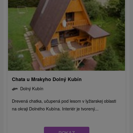
Chata u Mrakyho Dolný Kubín
Dolný Kubín
Drevená chatka, učupená pod lesom v lyžiarskej oblasti
na okraji Dolného Kubína. Interiér je tvorený...
POKAZ