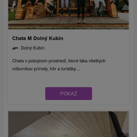
Chata M Dolný Kubín
Dolný Kubín
Chata v pokojnom prostredí, ktoré láka všetkých
milovníkov prírody, hôr a turistiky....
POKAZ