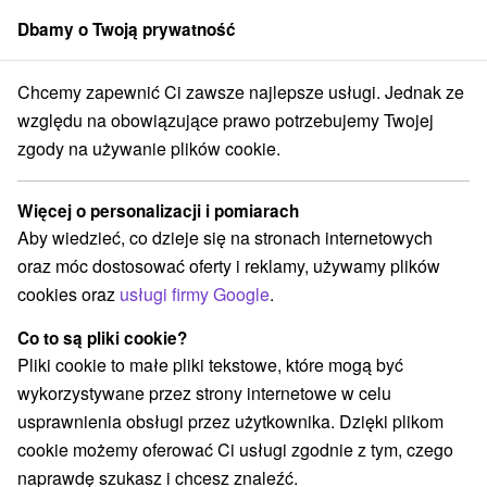
Dbamy o Twoją prywatność
członek grupy
Sorger
Chcemy zapewnić Ci zawsze najlepsze usługi. Jednak ze
Drevenice
Stredné Slovensko
Žilinský kraj
Dolný Kubín
względu na obowiązujące prawo potrzebujemy Twojej
zgody na używanie plików cookie.
Drevenice Dolný Kubín
Więcej o personalizacji i pomiarach
Kategorie
Aby wiedzieć, co dzieje się na stronach internetowych
oraz móc dostosować oferty i reklamy, używamy plików
Wszystkie kategorie
Hotele na Slovacji
(1)
cookies oraz
usługi firmy Google
.
Apartmány
Chaty na prenájom
Drevenice
(5)
(26)
(12)
Penzióny
Ubytovne
(5)
(1)
Co to są pliki cookie?
Pliki cookie to małe pliki tekstowe, które mogą być
wykorzystywane przez strony internetowe w celu
Wybierz lokalizację lub datę
usprawnienia obsługi przez użytkownika. Dzięki plikom
cookie możemy oferować Ci usługi zgodnie z tym, czego
TOP - BESTSELLERY
NAJTAŃSZE
WSZYSTKO
naprawdę szukasz i chcesz znaleźć.