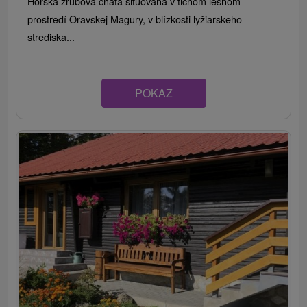
Horská zrubová chata situovaná v tichom lesnom
prostredí Oravskej Magury, v blízkosti lyžiarskeho
strediska...
POKAZ