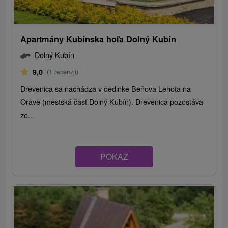
Apartmány Kubínska hoľa Dolný Kubín
Dolný Kubín
9,0
(1 recenzji)
Drevenica sa nachádza v dedinke Beňova Lehota na
Orave (mestská časť Dolný Kubín). Drevenica pozostáva
zo...
POKAZ