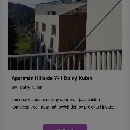
Apartmán Hillside Y41 Dolný Kubín
Dolný Kubín
Jedinečný nadštandardný apartmán je súčasťou
komplexu troch apartmánových domov projektu Hillside...