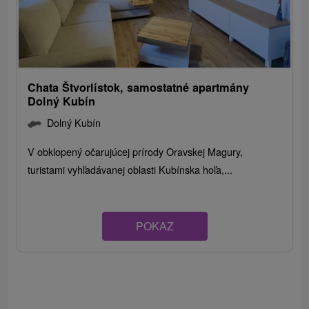
Chata Štvorlístok, samostatné apartmány
Dolný Kubín
Dolný Kubín
V obklopený očarujúcej prírody Oravskej Magury,
turistami vyhľadávanej oblasti Kubínska hoľa,...
POKAZ