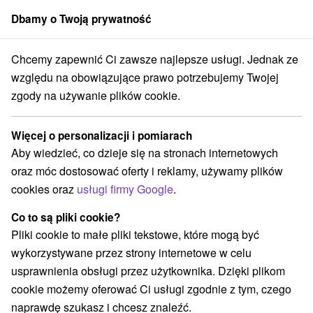
Dbamy o Twoją prywatność
członek grupy
Sorger
Chcemy zapewnić Ci zawsze najlepsze usługi. Jednak ze
Apartmány
Stredné Slovensko
Žilinský kraj
Dolný Kubín
względu na obowiązujące prawo potrzebujemy Twojej
zgody na używanie plików cookie.
Apartmány Dolný Kubín
Więcej o personalizacji i pomiarach
Kategorie
Aby wiedzieć, co dzieje się na stronach internetowych
oraz móc dostosować oferty i reklamy, używamy plików
Wszystkie kategorie
Hotele na Slovacji
(1)
cookies oraz
usługi firmy Google
.
Apartmány
Chaty na prenájom
Drevenice
(5)
(26)
(12)
Penzióny
Ubytovne
(5)
(1)
Co to są pliki cookie?
Pliki cookie to małe pliki tekstowe, które mogą być
wykorzystywane przez strony internetowe w celu
Wybierz lokalizację lub datę
usprawnienia obsługi przez użytkownika. Dzięki plikom
cookie możemy oferować Ci usługi zgodnie z tym, czego
NAJTAŃSZE
NAJDROŻSZE
NA PO
WSZYSTKO
naprawdę szukasz i chcesz znaleźć.