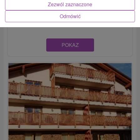
Apartmán sa nachádza v komplexe Borovica na Orave, v
Zezwól zaznaczone
tichej zelenej lokalite v blízkosti Dolného Kubína.
Odmówić
Oddych...
POKAZ