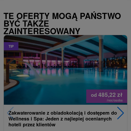
TE OFERTY MOGĄ PAŃSTWO
BYĆ TAKŻE
ZAINTERESOWANY
TIP
485,22
zł
od
/noc/osoba
Zakwaterowanie z obiadokolacją i dostępem do
Wellness i Spa: Jeden z najlepiej ocenianych
hoteli przez klientów