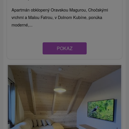
Apartmán obklopený Oravskou Magurou, Chočskými
vrchmi a Malou Fatrou, v Dolnom Kubíne, ponúka
moderné,...
POKAZ