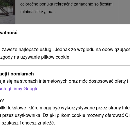
celoročne ponúka rekreačné zariadenie so šiestimi
minimalisticky, no...
watność
POKAZ
zawsze najlepsze usługi. Jednak ze względu na obowiązując
 zgody na używanie plików cookie.
Drevenice Wars & Sawa Oščadnica
Oščadnica
acji i pomiarach
eje się na stronach internetowych oraz móc dostosować oferty 
usługi firmy Google
.
Priam romantický pobyt v tichej časti známej obce
e?
Oščadnica ponúkajú dve poschodové
 pliki tekstowe, które mogą być wykorzystywane przez strony int
dreveničky,...
i przez użytkownika. Dzięki plikom cookie możemy oferować Ci
 szukasz i chcesz znaleźć.