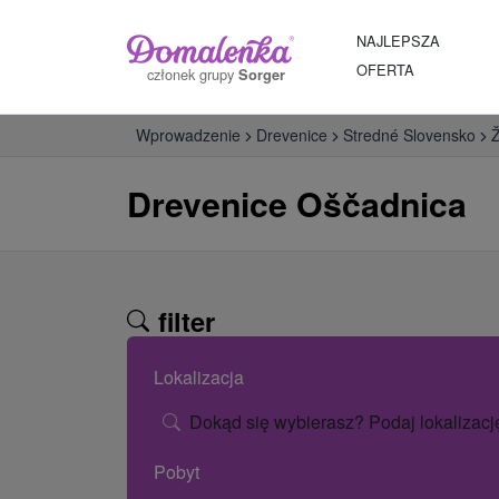
NAJLEPSZA
OFERTA
członek grupy
Sorger
Wprowadzenie
Drevenice
Stredné Slovensko
Ž
Drevenice Oščadnica
filter
Lokalizacja
Dokąd się wybierasz? Podaj lokalizacj
Pobyt