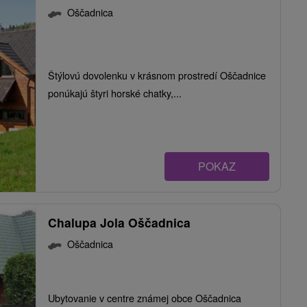
Oščadnica
Štýlovú dovolenku v krásnom prostredí Oščadnice
ponúkajú štyri horské chatky,...
POKAZ
Chalupa Jola Oščadnica
Oščadnica
Ubytovanie v centre známej obce Oščadnica