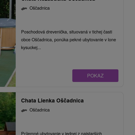
Oščadnica
Poschodová drevenička, situovaná v tichej časti
obce Oščadnica, ponúka pekné ubytovanie v lone
kysuckej...
POKAZ
Chata Lienka Oščadnica
Oščadnica
Príjemné ubytovanie v jednej z najstarších