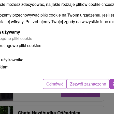
 możesz zdecydować, na jakie rodzaje plików cookie chcesz
POKAZ
ożemy przechowywać pliki cookie na Twoim urządzeniu, jeśli s
ia tej witryny. Potrzebujemy Twojej zgody na wszystkie inne ro
Chata Helena Oščadnica
ych używamy
Oščadnica
będne pliki cookie
ketingowe pliki cookies
Pekná poschodová drevenica, stojaca v tichej časti
 użytkownika
obce Oščadnica, ponúka domácke ubytovanie v
eklam
lone kysuckej...
Odmówić
Zezwól zaznaczone
POKAZ
Chata Nezábudka Oščadnica