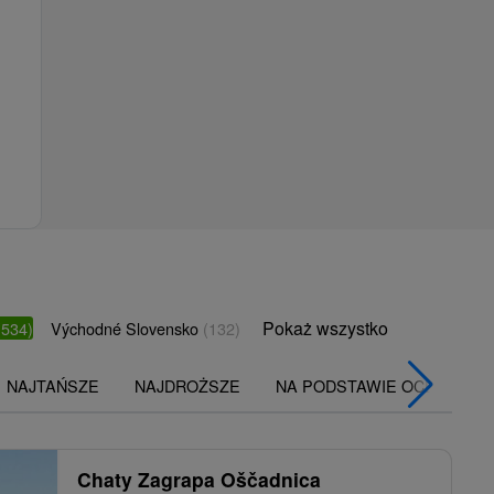
Pokaż wszystko
(534)
Východné Slovensko
(132)
NAJTAŃSZE
NAJDROŻSZE
NA PODSTAWIE OCENY
Chaty Zagrapa Oščadnica