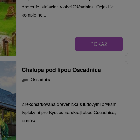
dreveníc, stojacich v obci Oščadnica. Objekt je
kompletne...
POKAZ
Chalupa pod lipou Oščadnica
Oščadnica
Zrekonštruovaná drevenička s ľudovými prvkami
typickými pre Kysuce na okraji obce Oščadnica,
ponúka...