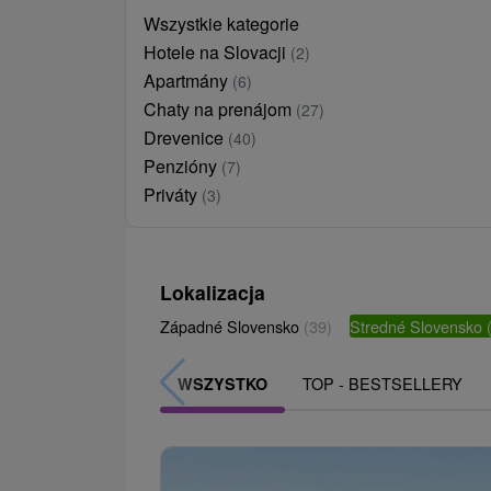
Wszystkie kategorie
Hotele na Slovacji
(2)
Apartmány
(6)
Chaty na prenájom
(27)
Drevenice
(40)
Penzióny
(7)
Priváty
(3)
Lokalizacja
Západné Slovensko
(39)
Stredné Slovensko
TOP - BESTSELLERY
WSZYSTKO