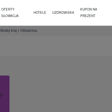
OFERTY
KUPON NA
HOTELE
UZDROWISKA
SŁOWACJA
PREZENT
ilinský kraj
Oščadnica
ę lub nazwę hotelu.