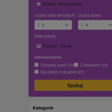
Wybierz rodzaj pobytu
Liczba osób dorosłych
Liczba dzieci
Data pobytu
Przyloty - Odloty
Zakwaterowanie
Domowy pupil (10)
Z basenem (12)
Dla rodzin z dziećmi (27)
Kategorie