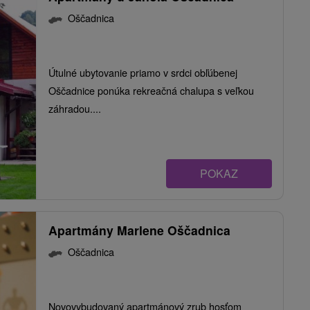
Oščadnica
Útulné ubytovanie priamo v srdci obľúbenej
Oščadnice ponúka rekreačná chalupa s veľkou
záhradou....
POKAZ
Apartmány Marlene Oščadnica
Oščadnica
Novovybudovaný apartmánový zrub hosťom