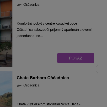
Oščadnica
Komfortný pobyt v centre kysuckej obce
Oščadnica zabezpečí príjemný apartmán s dvomi
jednoducho, no...
POKAZ
Chata Barbara Oščadnica
Oščadnica
Chata v lyžiarskom stredisku Veľká Rača -