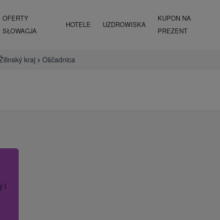
OFERTY
KUPON NA
HOTELE
UZDROWISKA
SŁOWACJA
PREZENT
Žilinský kraj
Oščadnica
ę lub nazwę hotelu.