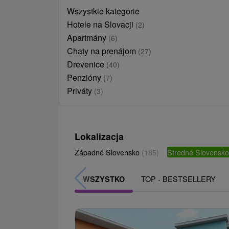
Wszystkie kategorie
Hotele na Slovacji
(2)
Apartmány
(6)
Chaty na prenájom
(27)
Drevenice
(40)
Penzióny
(7)
Priváty
(3)
Lokalizacja
Západné Slovensko
(185)
Stredné Slovensk
TOP - BESTSELLERY
WSZYSTKO