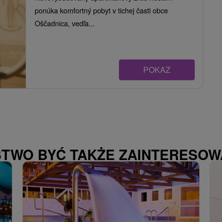
ponúka komfortný pobyt v tichej časti obce
Oščadnica, vedľa...
POKAZ
STWO BYĆ TAKŻE ZAINTERESO