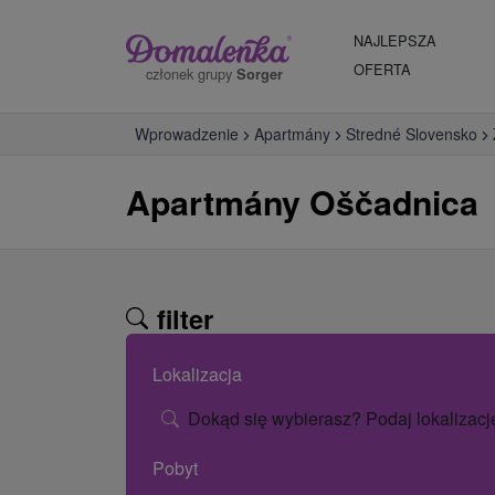
NAJLEPSZA
OFERTA
członek grupy
Sorger
Wprowadzenie
Apartmány
Stredné Slovensko
Apartmány Oščadnica
filter
Lokalizacja
Dokąd się wybierasz? Podaj lokalizacj
Pobyt