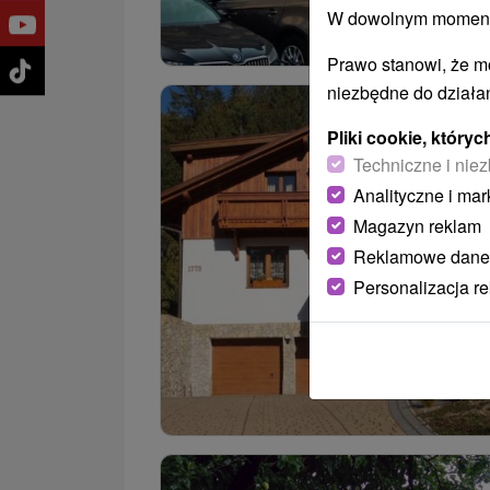
W dowolnym momencie
Prawo stanowi, że m
niezbędne do działan
Pliki cookie, któr
Techniczne i niez
Analityczne i mar
Magazyn reklam
Reklamowe dane
Personalizacja r