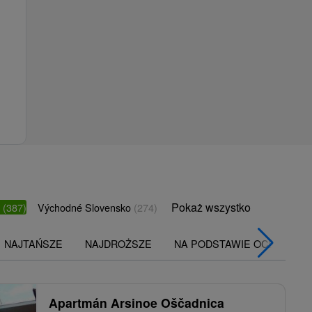
Pokaż wszystko
o
(387)
Východné Slovensko
(274)
NAJTAŃSZE
NAJDROŻSZE
NA PODSTAWIE OCENY
Apartmán Arsinoe Oščadnica