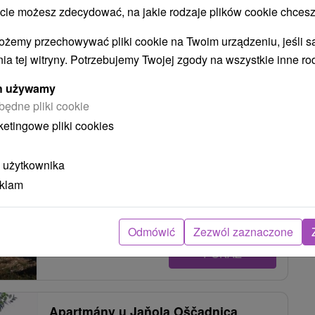
 możesz zdecydować, na jakie rodzaje plików cookie chcesz
POKAZ
ożemy przechowywać pliki cookie na Twoim urządzeniu, jeśli s
ia tej witryny. Potrzebujemy Twojej zgody na wszystkie inne ro
Margus Apartmány Oščadnica
ych używamy
Oščadnica
będne pliki cookie
ketingowe pliki cookies
Príjemné súkromné ubytovanie neďaleko centra
 użytkownika
Oščadnice hosťom celoročne ponúka pekný...
eklam
Odmówić
Zezwól zaznaczone
POKAZ
Apartmány u Jaňola Oščadnica