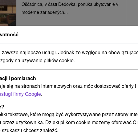
Oščadnica, v časti Dedovka, ponúka ubytovanie v
moderne zariadených...
watność
POKAZ
zawsze najlepsze usługi. Jednak ze względu na obowiązując
 zgody na używanie plików cookie.
Apartmán pod Kalváriou Oščadnica
Oščadnica
acji i pomiarach
eje się na stronach internetowych oraz móc dostosować oferty 
usługi firmy Google
.
Štýlový pobyt neďaleko centra kysuckej obce
e?
Oščadnica ponúka pekný apartmán s dvomi...
 pliki tekstowe, które mogą być wykorzystywane przez strony int
i przez użytkownika. Dzięki plikom cookie możemy oferować Ci
 szukasz i chcesz znaleźć.