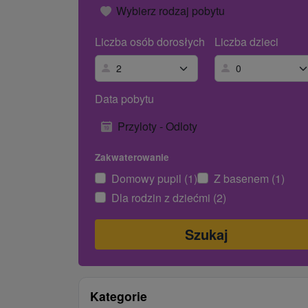
Wybierz rodzaj pobytu
Liczba osób dorosłych
Liczba dzieci
Data pobytu
Przyloty - Odloty
Zakwaterowanie
Domowy pupil (1)
Z basenem (1)
Dla rodzin z dziećmi (2)
Kategorie