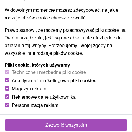
W dowolnym momencie możesz zdecydować, na jakie
rodzaje plików cookie chcesz zezwolić.
Prawo stanowi, że możemy przechowywać pliki cookie na
Twoim urządzeniu, jeśli są one absolutnie niezbędne do
działania tej witryny. Potrzebujemy Twojej zgody na
wszystkie inne rodzaje plików cookie.
Pliki cookie, których używamy
Techniczne i niezbędne pliki cookie
Analityczne i marketingowe pliki cookies
Magazyn reklam
Reklamowe dane użytkownika
Personalizacja reklam
Chatky na Majeri Ivachnová
Ivachnová
Zezwolić wszystkim
Útulné drevenicové chatky v obci Ivachnová, necelé 2 km