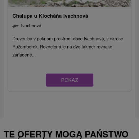
Chalupa u Klocháňa Ivachnová
Ivachnová
Drevenica v peknom prostredí obce Ivachnová, v okrese
Ružomberok. Rozdelená je na dve takmer rovnako
zariadené...
POKAZ
TE OFERTY MOGĄ PAŃSTWO