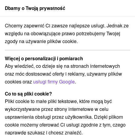
Dbamy o Twoją prywatność
członek grupy
Sorger
Chcemy zapewnić Ci zawsze najlepsze usługi. Jednak ze
Drevenice
Stredné Slovensko
Žilinský kraj
Ivachnová
względu na obowiązujące prawo potrzebujemy Twojej
zgody na używanie plików cookie.
Drevenice Ivachnová
Więcej o personalizacji i pomiarach
Kategorie
Aby wiedzieć, co dzieje się na stronach internetowych
oraz móc dostosować oferty i reklamy, używamy plików
Wszystkie kategorie
Apartmány
(2)
cookies oraz
usługi firmy Google
.
Chaty na prenájom
Drevenice
Priváty
(2)
(2)
(1)
Co to są pliki cookie?
Pliki cookie to małe pliki tekstowe, które mogą być
Wybierz lokalizację lub datę
wykorzystywane przez strony internetowe w celu
usprawnienia obsługi przez użytkownika. Dzięki plikom
NAJTAŃSZE
NAJDROŻSZE
NA PO
WSZYSTKO
cookie możemy oferować Ci usługi zgodnie z tym, czego
naprawdę szukasz i chcesz znaleźć.