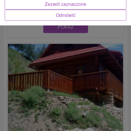
od vodného raja Bešeňová....
Zezwól zaznaczone
Odmówić
POKAZ