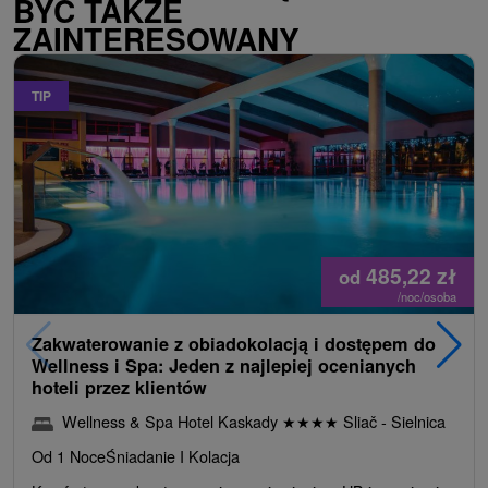
BYĆ TAKŻE
ZAINTERESOWANY
TIP
485,22
zł
od
/noc/osoba
Zakwaterowanie z obiadokolacją i dostępem do
Wellness i Spa: Jeden z najlepiej ocenianych
hoteli przez klientów
Wellness & Spa Hotel Kaskady
★
★
★
★
Sliač - Sielnica
Od 1 Noce
Śniadanie I Kolacja