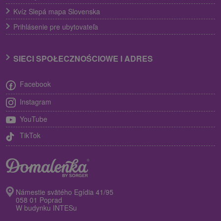
Kvíz Slepá mapa Slovenska
Prihlásenie pre ubytovateľa
SIECI SPOŁECZNOŚCIOWE I ADRES
Facebook
Instagram
YouTube
TikTok
Námestie svätého Egídia 41/95
058 01 Poprad
W budynku INTESu