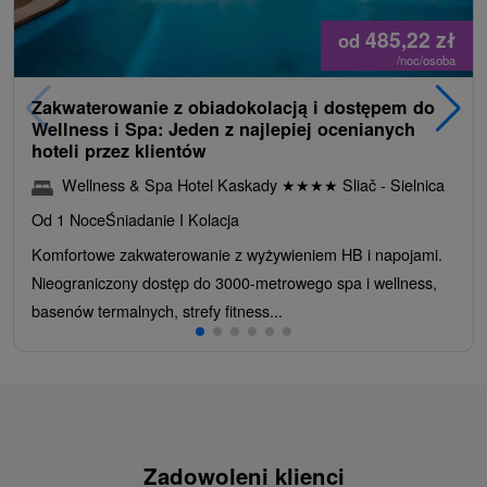
485,22
zł
od
/noc/osoba
Zakwaterowanie z obiadokolacją i dostępem do
Wellness i Spa: Jeden z najlepiej ocenianych
hoteli przez klientów
Wellness & Spa Hotel Kaskady
★
★
★
★
Sliač - Sielnica
Od 1 Noce
Śniadanie I Kolacja
Komfortowe zakwaterowanie z wyżywieniem HB i napojami.
Nieograniczony dostęp do 3000-metrowego spa i wellness,
basenów termalnych, strefy fitness...
Zadowoleni klienci