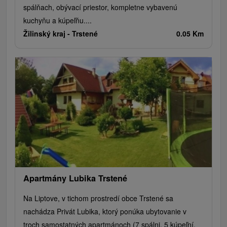
spálňach, obývací priestor, kompletne vybavenú
kuchyňu a kúpeľňu....
Žilinský kraj -
Trstené
0.05 Km
Apartmány Lubika Trstené
Na Liptove, v tichom prostredí obce Trstené sa
nachádza Privát Lubika, ktorý ponúka ubytovanie v
troch samostatných apartmánoch (7 spálni, 5 kúpeľní,