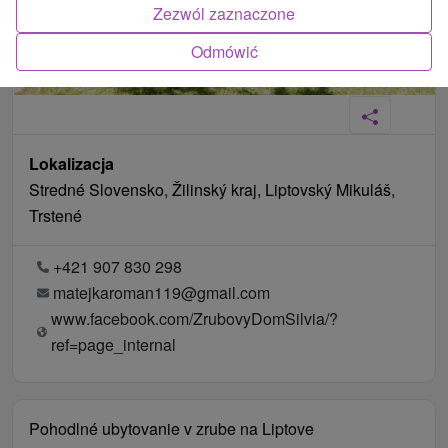
Zezwól zaznaczone
Odmówić
Lokalizacja
Stredné Slovensko, Žilinský kraj, Liptovský Mikuláš,
Trstené
+421 907 830 298
matejkaroman119@gmail.com
www.facebook.com/ZrubovyDomSilvia/?
ref=page_internal
Pohodlné ubytovanie v zrube na Liptove