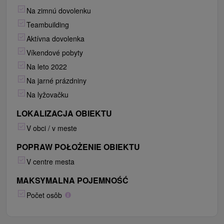
Na zimnú dovolenku
Teambuilding
Aktívna dovolenka
Víkendové pobyty
Na leto 2022
Na jarné prázdniny
Na lyžovačku
LOKALIZACJA OBIEKTU
V obci / v meste
POPRAW POŁOŻENIE OBIEKTU
V centre mesta
MAKSYMALNA POJEMNOŚĆ
Počet osôb