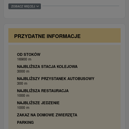
náročných v Závažnej porube. Privátne ubytovanie v
1x Trojlôžková izba: 1x manželská posteľ, 1x
ZOBACZ WIĘCEJ
Bobrovci je jednoducho ideálnym miestom pre
jednolôžková posteľ, WiFi.
dovolenku v každom ročnom období.
PRZYDATNE INFORMACJE
OD STOKÓW
16900 m
NAJBLIŻSZA STACJA KOLEJOWA
3000 m
NAJBLIŻSZY PRZYSTANEK AUTOBUSOWY
300 m
NAJBLIŻSZA RESTAURACJA
1000 m
NAJBLIŻSZE JEDZENIE
1000 m
ZAKAZ NA DOMOWE ZWIERZĘTA
PARKING