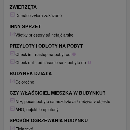
ZWIERZĘTA
Domáce zviera zakázané
INNY SPRZĘT
Všetky priestory sú nefajčiarske
PRZYLOTY I ODLOTY NA POBYT
Check in - nástup na pobyt od
Check out - odhlásenie sa z pobytu do
BUDYNEK DZIAŁA
Celoročne
CZY WŁAŚCICIEL MIESZKA W BUDYNKU?
NIE, počas pobytu sa nezdržiava / nebýva v objekte
ÁNO, objekt je oplotený
SPOSÓB OGRZEWANIA BUDYNKU
Elektrické