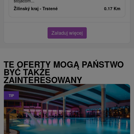
stojacom...
Žilinský kraj -
Trstené
0.17 Km
Załaduj więcej
TE OFERTY MOGĄ PAŃSTWO
BYĆ TAKŻE
ZAINTERESOWANY
TIP