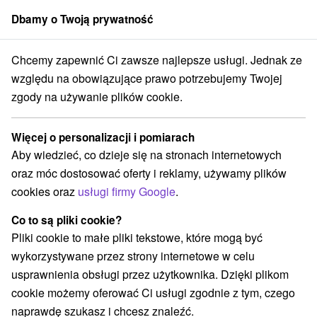
Dbamy o Twoją prywatność
członek grupy
Sorger
Chcemy zapewnić Ci zawsze najlepsze usługi. Jednak ze
né Slovensko
Žilinský kraj
Trstené
Zrubový dom Silvia Bobrovec
względu na obowiązujące prawo potrzebujemy Twojej
zgody na używanie plików cookie.
Zrubový dom Silvia Bobrovec
Trstené
Więcej o personalizacji i pomiarach
Aby wiedzieć, co dzieje się na stronach internetowych
oraz móc dostosować oferty i reklamy, używamy plików
Zarezerwuj przez booking
cookies oraz
usługi firmy Google
.
Co to są pliki cookie?
Pliki cookie to małe pliki tekstowe, które mogą być
REZERWACJA I WYBÓR OFERTY
wykorzystywane przez strony internetowe w celu
Skontaktuj się bezpośrednio z właścicielem.
usprawnienia obsługi przez użytkownika. Dzięki plikom
cookie możemy oferować Ci usługi zgodnie z tym, czego
Przejdź do lokalizacji
naprawdę szukasz i chcesz znaleźć.