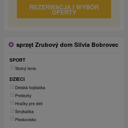
REZERWACJA I WYBÓR
OFERTY
sprzęt Zrubový dom Silvia Bobrovec
SPORT
Stolný tenis
DZIECI
Detská hojdačka
Preliezky
Hračky pre deti
Šmýkačka
Pieskovisko