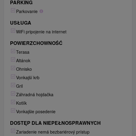
PARKING
Parkovanie
USŁUGA
WiFi pripojenie na internet
POWIERZCHOWNOŚĆ
Terasa
Altánok
Ohnisko
Vonkajší krb
Gril
Záhradná hojdačka
Kotlík
Vonkajšie posedenie
DOSTĘP DLA NIEPEŁNOSPRAWNYCH
Zariadenie nemá bezbariérový prístup