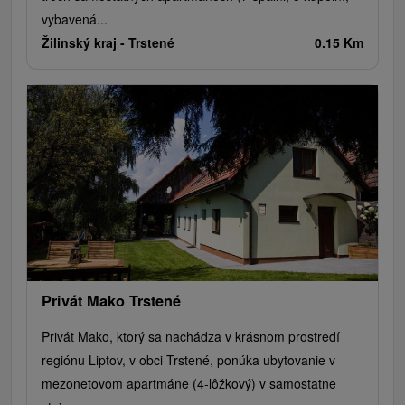
vybavená...
Žilinský kraj -
Trstené
0.15 Km
Privát Mako Trstené
Privát Mako, ktorý sa nachádza v krásnom prostredí
regiónu Liptov, v obci Trstené, ponúka ubytovanie v
mezonetovom apartmáne (4-lôžkový) v samostatne