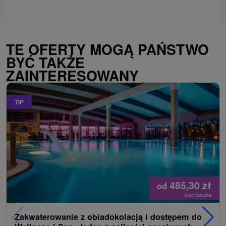
TE OFERTY MOGĄ PAŃSTWO
BYĆ TAKŻE
ZAINTERESOWANY
TIP
485,30
zł
od
/noc/osoba
Zakwaterowanie z obiadokolacją i dostępem do