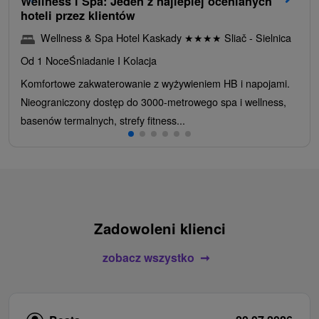
Wellness i Spa: Jeden z najlepiej ocenianych
hoteli przez klientów
Wellness & Spa Hotel Kaskady
★
★
★
★
Sliač - Sielnica
Od 1 Noce
Śniadanie I Kolacja
Komfortowe zakwaterowanie z wyżywieniem HB i napojami.
Nieograniczony dostęp do 3000-metrowego spa i wellness,
basenów termalnych, strefy fitness...
Zadowoleni klienci
zobacz wszystko