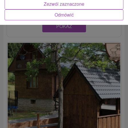
Huty, celoročne ponúka komfortné ubytovanie so...
Zezwól zaznaczone
Odmówić
POKAZ