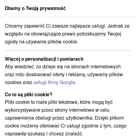
Dbamy o Twoją prywatność
członek grupy
Sorger
Chcemy zapewnić Ci zawsze najlepsze usługi. Jednak ze
Drevenice
Stredné Slovensko
Žilinský kraj
Huty
względu na obowiązujące prawo potrzebujemy Twojej
zgody na używanie plików cookie.
Drevenice Huty
Więcej o personalizacji i pomiarach
Kategorie
Aby wiedzieć, co dzieje się na stronach internetowych
oraz móc dostosować oferty i reklamy, używamy plików
Wszystkie kategorie
Apartmány
(2)
cookies oraz
usługi firmy Google
.
Chaty na prenájom
Drevenice
Penzióny
(1)
(3)
(1)
Co to są pliki cookie?
Pliki cookie to małe pliki tekstowe, które mogą być
Wybierz lokalizację lub datę
wykorzystywane przez strony internetowe w celu
usprawnienia obsługi przez użytkownika. Dzięki plikom
NAJTAŃSZE
NAJDROŻSZE
NA PO
WSZYSTKO
cookie możemy oferować Ci usługi zgodnie z tym, czego
naprawdę szukasz i chcesz znaleźć.