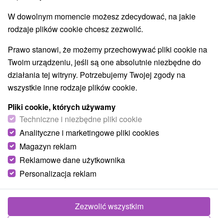
W dowolnym momencie możesz zdecydować, na jakie
rodzaje plików cookie chcesz zezwolić.
Prawo stanowi, że możemy przechowywać pliki cookie na
Twoim urządzeniu, jeśli są one absolutnie niezbędne do
działania tej witryny. Potrzebujemy Twojej zgody na
wszystkie inne rodzaje plików cookie.
Pliki cookie, których używamy
Techniczne i niezbędne pliki cookie
Analityczne i marketingowe pliki cookies
Magazyn reklam
Reklamowe dane użytkownika
Personalizacja reklam
Drevenica Huty 122 Huty
Huty
Zezwolić wszystkim
Štýlová drevenica na rozhraní Oravy a Liptova, v obci