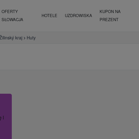
OFERTY
KUPON NA
HOTELE
UZDROWISKA
SŁOWACJA
PREZENT
Žilinský kraj
Huty
ę lub nazwę hotelu.