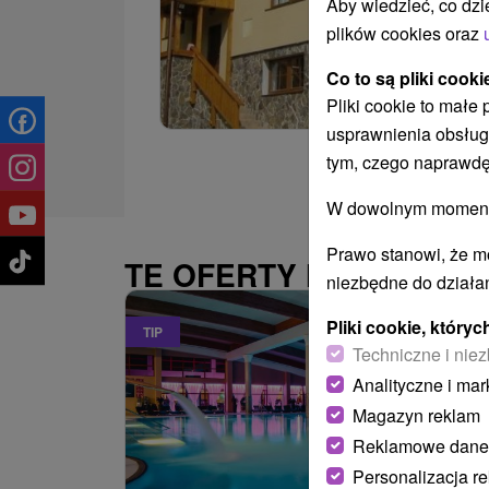
Aby wiedzieć, co dzi
plików cookies oraz
Co to są pliki cooki
Pliki cookie to małe
usprawnienia obsług
tym, czego naprawdę
W dowolnym momencie
Prawo stanowi, że m
TE OFERTY MOGĄ PAŃ
niezbędne do działan
Pliki cookie, któr
TIP
Techniczne i niez
Analityczne i mar
Magazyn reklam
Reklamowe dane
Personalizacja r