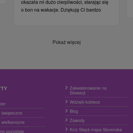
okazała mi dużo cierpliwości, starając się
o bon na wakacje. Dziękuję Ci bardzo
Pokaż więcej
YTY
Zakwaterowanie na
Słowacji
Wdzięki kobiece
ter
Blog
 świąteczne
Zawody
 wielkanocne
Kvíz Slepá mapa Slovenska
ine pozostaje