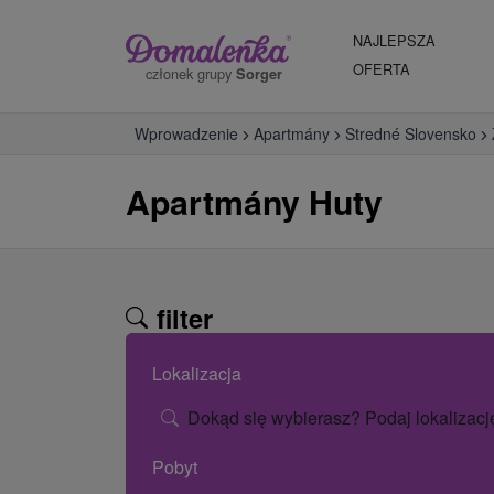
NAJLEPSZA
OFERTA
członek grupy
Sorger
Wprowadzenie
Apartmány
Stredné Slovensko
Apartmány Huty
filter
Lokalizacja
Dokąd się wybierasz? Podaj lokalizacj
Pobyt