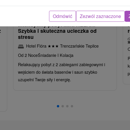
ł
404,77
zł
od
ba
/noc/osoba
Odmówić
Zezwól zaznaczone
Intensywny pobyt MINI RELAX:
z
Szybka i skuteczna ucieczka od
stresu
Hotel Flóra
★
★
★
Trenczańskie Teplice
O
Od 2 Noce
Śniadanie I Kolacja
P
Relaksujący pobyt z 2 zabiegami zabiegowymi i
k
wejściem do świata basenów i saun szybko
p
uzupełni Twoje siły i energię.