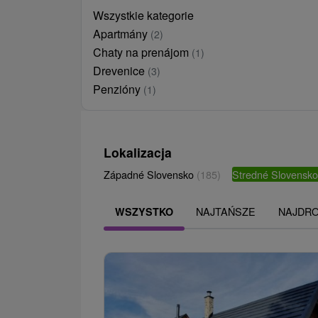
Wszystkie kategorie
Apartmány
(2)
Chaty na prenájom
(1)
Drevenice
(3)
Penzióny
(1)
Lokalizacja
Západné Slovensko
(185)
Stredné Slovensk
NAJTAŃSZE
NAJDR
WSZYSTKO