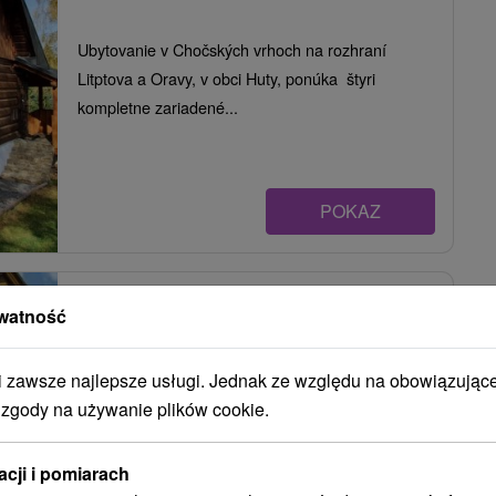
Ubytovanie v Chočských vrhoch na rozhraní
Litptova a Oravy, v obci Huty, ponúka štyri
kompletne zariadené...
POKAZ
Apartmány
★
★
★
★
Huty
watność
Huty
zawsze najlepsze usługi. Jednak ze względu na obowiązując
 zgody na używanie plików cookie.
Chata v idylickej podhoráčskej dedinke Huty na
rozhraní Liptova a Oravy, Západných Tatier,
acji i pomiarach
Chočských a...