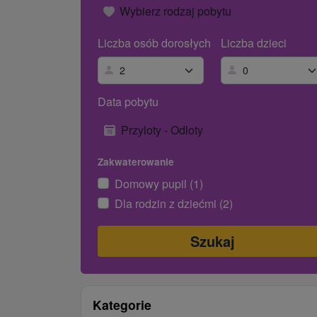
Wybierz rodzaj pobytu
Liczba osób dorosłych
Liczba dzieci
Data pobytu
Przyloty - Odloty
Zakwaterowanie
Domowy pupil (1)
Dla rodzin z dziećmi (2)
Kategorie