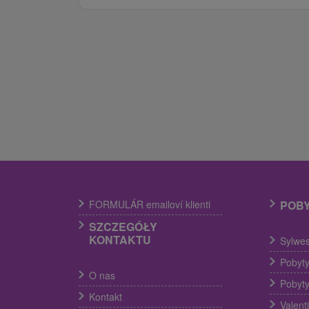
FORMULÁR emailoví klienti
POB
SZCZEGÓŁY
KONTAKTU
Sylwes
Pobyty
O nas
Pobyty
Kontakt
Valent