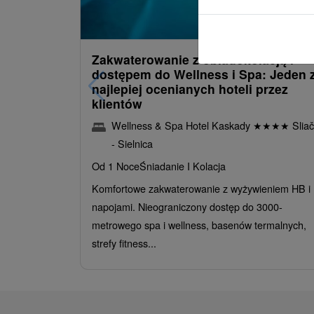
485,30
z
od
/noc/oso
Zakwaterowanie z obiadokolacją i
dostępem do Wellness i Spa: Jeden 
najlepiej ocenianych hoteli przez
klientów
Wellness & Spa Hotel Kaskady
★
★
★
★
Sliač
- Sielnica
Od 1 Noce
Śniadanie I Kolacja
Komfortowe zakwaterowanie z wyżywieniem HB i
napojami. Nieograniczony dostęp do 3000-
metrowego spa i wellness, basenów termalnych,
strefy fitness...