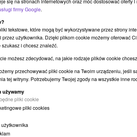
eje się na stronach internetowych oraz móc dostosować oferty 
usługi firmy Google
.
e?
POKAZ
 pliki tekstowe, które mogą być wykorzystywane przez strony int
i przez użytkownika. Dzięki plikom cookie możemy oferować Ci
 szukasz i chcesz znaleźć.
 możesz zdecydować, na jakie rodzaje plików cookie chcesz
ożemy przechowywać pliki cookie na Twoim urządzeniu, jeśli s
STWO BYĆ TAKŻE ZAINTERESO
ia tej witryny. Potrzebujemy Twojej zgody na wszystkie inne ro
ych używamy
będne pliki cookie
ketingowe pliki cookies
 użytkownika
eklam