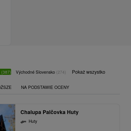
Pokaż wszystko
o
(387)
Východné Slovensko
(274)
OŻSZE
NA PODSTAWIE OCENY
Chalupa Palčovka Huty
Huty