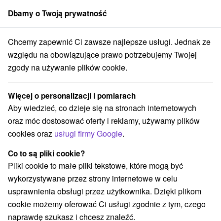
Dbamy o Twoją prywatność
członek grupy
Sorger
Chcemy zapewnić Ci zawsze najlepsze usługi. Jednak ze
Drevenice
Stredné Slovensko
Žilinský kraj
Pavčina Lehota
względu na obowiązujące prawo potrzebujemy Twojej
zgody na używanie plików cookie.
Drevenice Pavčina Lehota
Więcej o personalizacji i pomiarach
Kategorie
Aby wiedzieć, co dzieje się na stronach internetowych
oraz móc dostosować oferty i reklamy, używamy plików
Wszystkie kategorie
Apartmány
(18)
cookies oraz
usługi firmy Google
.
Chaty na prenájom
Drevenice
Penzióny
(5)
(3)
(4)
Priváty
(7)
Co to są pliki cookie?
Pliki cookie to małe pliki tekstowe, które mogą być
wykorzystywane przez strony internetowe w celu
Wybierz lokalizację lub datę
usprawnienia obsługi przez użytkownika. Dzięki plikom
cookie możemy oferować Ci usługi zgodnie z tym, czego
NAJTAŃSZE
NAJDROŻSZE
NA PO
WSZYSTKO
naprawdę szukasz i chcesz znaleźć.