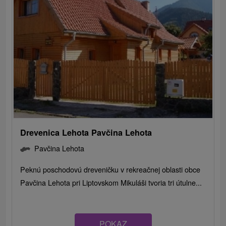
Drevenica Lehota Pavčina Lehota
Pavčina Lehota
Peknú poschodovú dreveničku v rekreačnej oblasti obce
Pavčina Lehota pri Liptovskom Mikuláši tvoria tri útulne...
POKAZ