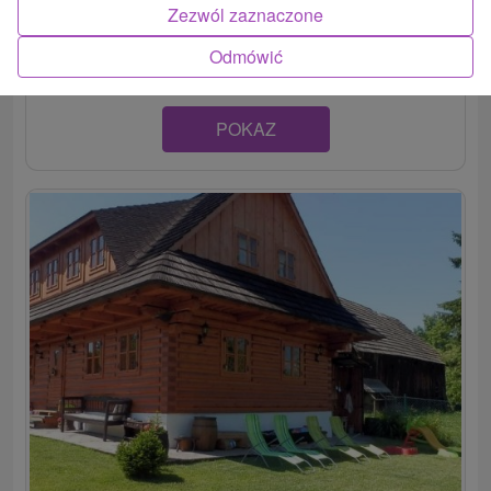
Štýlová, drevom obitá poschodová chata stojí na začiatku
Zezwól zaznaczone
liptovskej obce Pavčina Lehota. Celoročne...
Odmówić
POKAZ