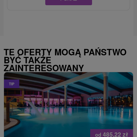
TE OFERTY MOGĄ PAŃSTWO
BYĆ TAKŻE
ZAINTERESOWANY
TIP
485,22
zł
od