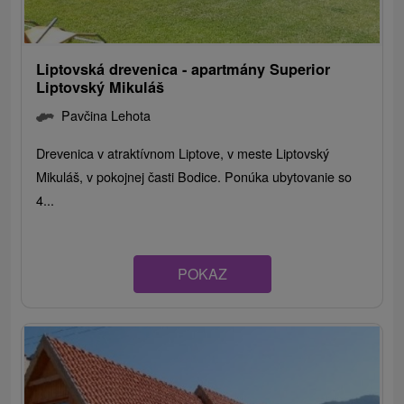
Liptovská drevenica - apartmány Superior
Liptovský Mikuláš
Pavčina Lehota
Drevenica v atraktívnom Liptove, v meste Liptovský
Mikuláš, v pokojnej časti Bodice. Ponúka ubytovanie so
4...
POKAZ