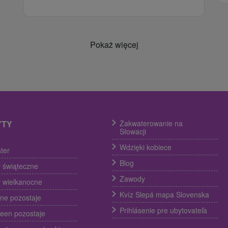
Pokaż więcej
YTY
Zakwaterowanie na
Słowacji
Wdzięki kobiece
ter
Blog
 świąteczne
Zawody
 wielkanocne
Kvíz Slepá mapa Slovenska
ine pozostaje
Prihlásenie pre ubytovateľa
een pozostaje