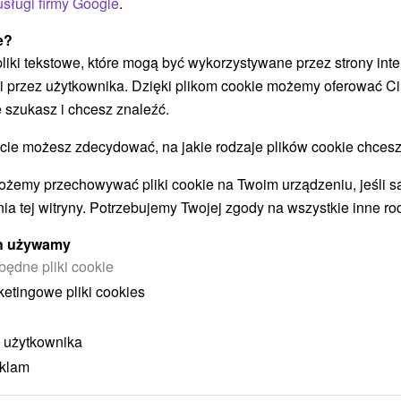
usługi firmy Google
.
POKAZ
e?
 pliki tekstowe, które mogą być wykorzystywane przez strony int
i przez użytkownika. Dzięki plikom cookie możemy oferować Ci
 szukasz i chcesz znaleźć.
 możesz zdecydować, na jakie rodzaje plików cookie chcesz
STWO BYĆ TAKŻE ZAINTERESO
ożemy przechowywać pliki cookie na Twoim urządzeniu, jeśli s
ia tej witryny. Potrzebujemy Twojej zgody na wszystkie inne ro
ych używamy
będne pliki cookie
ketingowe pliki cookies
 użytkownika
eklam
ł
404,70
zł
od
ba
/noc/osoba