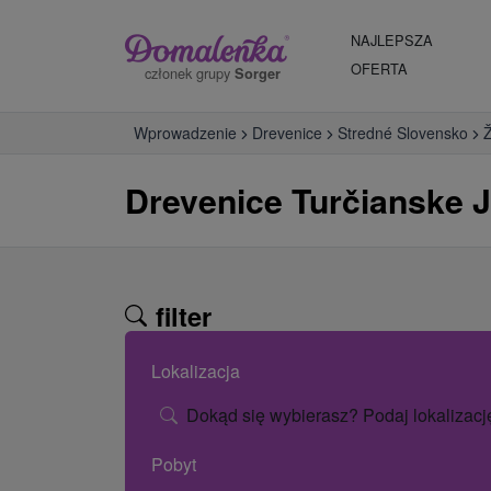
NAJLEPSZA
OFERTA
członek grupy
Sorger
Wprowadzenie
Drevenice
Stredné Slovensko
Ž
Drevenice Turčianske 
filter
Lokalizacja
Dokąd się wybierasz? Podaj lokalizacj
Pobyt