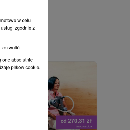
ernetowe w celu
 usługi zgodnie z
 zezwolić.
WANY
ą one absolutnie
dzaje plików cookie.
270,31
zł
od
/noc/osoba