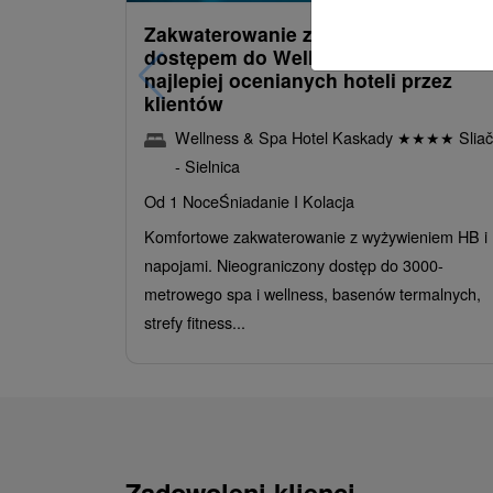
Zakwaterowanie z obiadokolacją i
dostępem do Wellness i Spa: Jeden 
najlepiej ocenianych hoteli przez
klientów
Wellness & Spa Hotel Kaskady
★
★
★
★
Sliač
- Sielnica
Od 1 Noce
Śniadanie I Kolacja
Komfortowe zakwaterowanie z wyżywieniem HB i
napojami. Nieograniczony dostęp do 3000-
metrowego spa i wellness, basenów termalnych,
strefy fitness...
Zadowoleni klienci