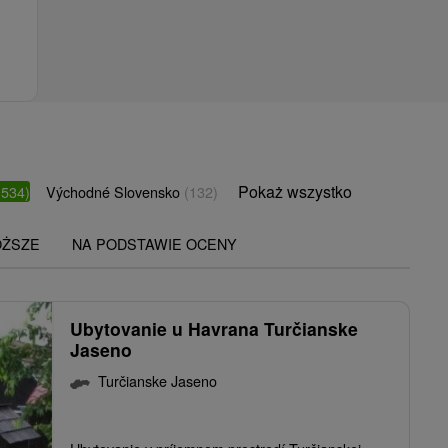
Pokaż wszystko
(534)
Východné Slovensko
(132)
OŻSZE
NA PODSTAWIE OCENY
Ubytovanie u Havrana Turčianske
Jaseno
Turčianske Jaseno