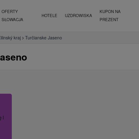
OFERTY
KUPON NA
HOTELE
UZDROWISKA
SŁOWACJA
PREZENT
ilinský kraj
Turčianske Jaseno
Jaseno
ę lub nazwę hotelu.