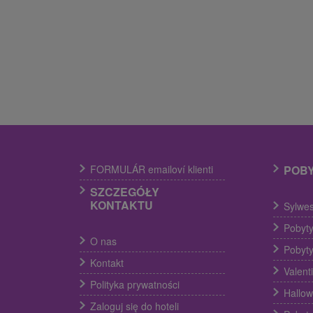
FORMULÁR emailoví klienti
POB
SZCZEGÓŁY
KONTAKTU
Sylwes
Pobyty
O nas
Pobyty
Kontakt
Valent
Polityka prywatności
Hallow
Zaloguj się do hoteli