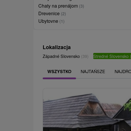
Chaty na prenájom
(3)
Drevenice
(2)
Ubytovne
(1)
Lokalizacja
Západné Slovensko
(39)
Stredné Slovensko
NAJTAŃSZE
NAJDR
WSZYSTKO