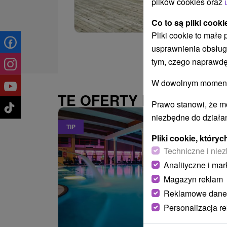
plików cookies oraz
Co to są pliki cooki
Pliki cookie to małe
usprawnienia obsług
tym, czego naprawdę
W dowolnym momencie
TE OFERTY MOGĄ PAŃ
Prawo stanowi, że m
niezbędne do działan
TIP
Pliki cookie, któr
Techniczne i niez
Analityczne i mar
Magazyn reklam
Reklamowe dane
Personalizacja r
485,22
z
od
/noc/oso