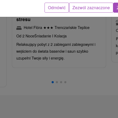
Odmówić
Zezwól zaznaczone
Intensywny pobyt MINI RELAX:
z
Szybka i skuteczna ucieczka od
stresu
Hotel Flóra
★
★
★
Trenczańskie Teplice
O
Od 2 Noce
Śniadanie I Kolacja
P
Relaksujący pobyt z 2 zabiegami zabiegowymi i
k
wejściem do świata basenów i saun szybko
p
uzupełni Twoje siły i energię.