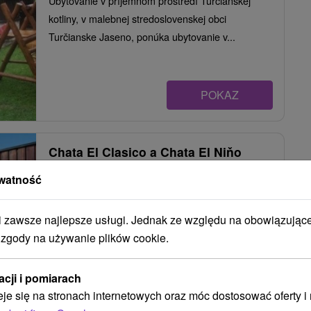
Ubytovanie v príjemnom prostredí Turčianskej
kotliny, v malebnej stredoslovenskej obci
Turčianske Jaseno, ponúka ubytovanie v...
POKAZ
Chata El Clasico a Chata El Niňo
Turčianske Jaseno
watność
Turčianske Jaseno
zawsze najlepsze usługi. Jednak ze względu na obowiązując
 zgody na używanie plików cookie.
Luxusné a štýlové chaty v nádhernom prostredí
Jasenskej doliny na úpätí Veľkej Fatry,...
acji i pomiarach
eje się na stronach internetowych oraz móc dostosować oferty 