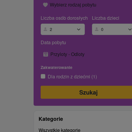
Wybierz rodzaj pobytu
Liczba osób dorosłych
Liczba dzieci
Data pobytu
Przyloty - Odloty
Zakwaterowanie
Dla rodzin z dziećmi (1)
Kategorie
Wszystkie kategorie