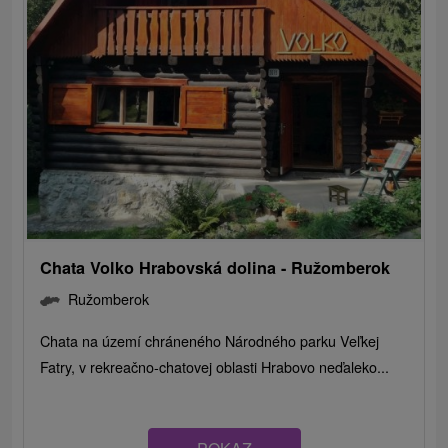
Chata Volko Hrabovská dolina - Ružomberok
Ružomberok
Chata na území chráneného Národného parku Veľkej
Fatry, v rekreačno-chatovej oblasti Hrabovo neďaleko...