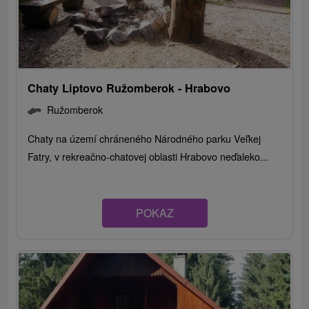
Chaty Liptovo Ružomberok - Hrabovo
Ružomberok
Chaty na území chráneného Národného parku Veľkej
Fatry, v rekreačno-chatovej oblasti Hrabovo neďaleko...
POKAZ