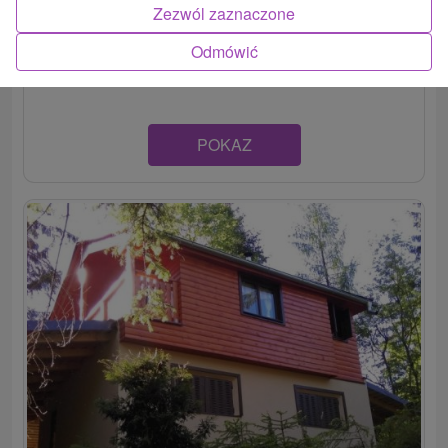
Chata v krásnom horskom prostredí Veľkej Fatry, v
Zezwól zaznaczone
chatovej oblasti Hrabovo - Ružomberok, ponúka
Odmówić
ubytovanie so...
POKAZ