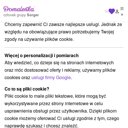
Dbamy o Twoją prywatność
członek grupy
Sorger
Chcemy zapewnić Ci zawsze najlepsze usługi. Jednak ze
Drevenice
Stredné Slovensko
Žilinský kraj
Ružomberok
względu na obowiązujące prawo potrzebujemy Twojej
zgody na używanie plików cookie.
Drevenice Ružomberok
Więcej o personalizacji i pomiarach
Kategorie
Aby wiedzieć, co dzieje się na stronach internetowych
oraz móc dostosować oferty i reklamy, używamy plików
Wszystkie kategorie
Hotele na Slovacji
(1)
cookies oraz
usługi firmy Google
.
Apartmány
Chaty na prenájom
Drevenice
(8)
(23)
(8)
Penzióny
Priváty
(5)
(1)
Co to są pliki cookie?
Pliki cookie to małe pliki tekstowe, które mogą być
wykorzystywane przez strony internetowe w celu
Wybierz lokalizację lub datę
usprawnienia obsługi przez użytkownika. Dzięki plikom
cookie możemy oferować Ci usługi zgodnie z tym, czego
TOP - BESTSELLERY
NAJTAŃSZE
WSZYSTKO
naprawdę szukasz i chcesz znaleźć.