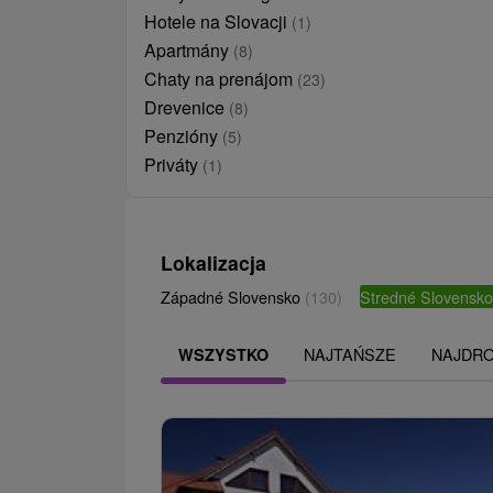
Hotele na Slovacji
(1)
Apartmány
(8)
Chaty na prenájom
(23)
Drevenice
(8)
Penzióny
(5)
Priváty
(1)
Lokalizacja
Západné Slovensko
(130)
Stredné Slovensk
NAJTAŃSZE
NAJDR
WSZYSTKO