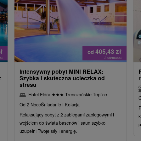
ł
405,43
zł
od
ba
/noc/osoba
Intensywny pobyt MINI RELAX:
z
Szybka i skuteczna ucieczka od
stresu
Hotel Flóra
★
★
★
Trenczańskie Teplice
O
Od 2 Noce
Śniadanie I Kolacja
P
Relaksujący pobyt z 2 zabiegami zabiegowymi i
k
wejściem do świata basenów i saun szybko
p
uzupełni Twoje siły i energię.