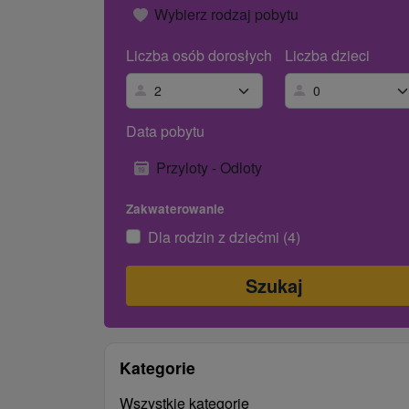
Wybierz rodzaj pobytu
Liczba osób dorosłych
Liczba dzieci
Data pobytu
Przyloty - Odloty
Zakwaterowanie
Dla rodzin z dziećmi (4)
Kategorie
Wszystkie kategorie