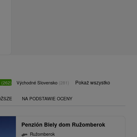
Pokaż wszystko
o
(262)
Východné Slovensko
(281)
OŻSZE
NA PODSTAWIE OCENY
Penzión Biely dom Ružomberok
Ružomberok