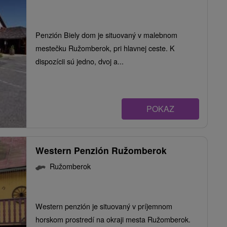
Penzión Biely dom je situovaný v malebnom
mestečku Ružomberok, pri hlavnej ceste. K
dispozícii sú jedno, dvoj a...
POKAZ
Western Penzión Ružomberok
Ružomberok
Western penzión je situovaný v príjemnom
horskom prostredí na okraji mesta Ružomberok.