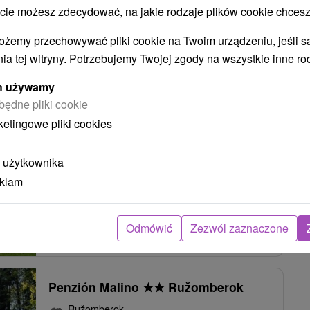
 możesz zdecydować, na jakie rodzaje plików cookie chcesz
ożemy przechowywać pliki cookie na Twoim urządzeniu, jeśli s
Villa de Likua Likavka
ia tej witryny. Potrzebujemy Twojej zgody na wszystkie inne ro
Ružomberok
ych używamy
będne pliki cookie
ketingowe pliki cookies
Útulne zariadená vila v obci Likavka, v pešej
dostupnosti mesta Ružomberok. Disponuje piatimi
 użytkownika
izbami, ktoré sú...
eklam
Odmówić
Zezwól zaznaczone
POKAZ
Penzión Malino
★
★
Ružomberok
Ružomberok