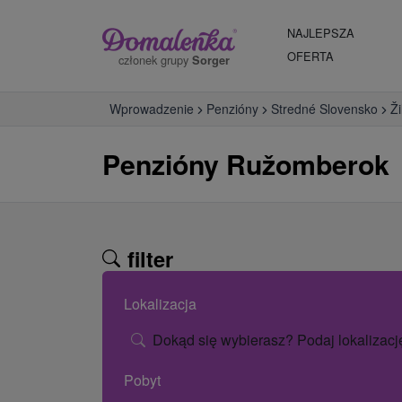
NAJLEPSZA
OFERTA
członek grupy
Sorger
Wprowadzenie
Penzióny
Stredné Slovensko
Ži
Penzióny Ružomberok
filter
Lokalizacja
Dokąd się wybierasz? Podaj lokalizacj
Pobyt