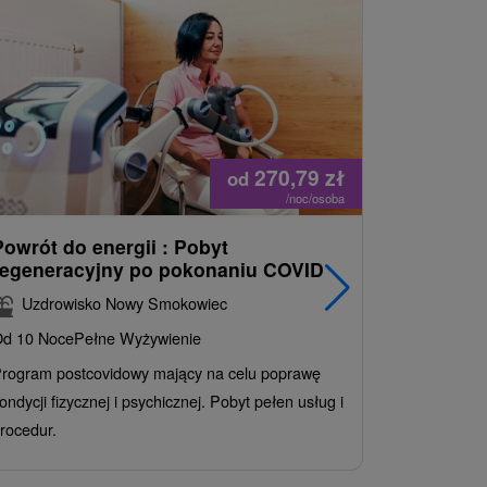
270,79
zł
od
/noc/osoba
Powrót do energii : Pobyt
Najlepiej
regeneracyjny po pokonaniu COVID
najpopul
korzystn
Uzdrowisko Nowy Smokowiec
INCLUSI
d 10 Noce
Pełne Wyżywienie
Grand 
rogram postcovidowy mający na celu poprawę
Od 2 Noce
A
ondycji fizycznej i psychicznej. Pobyt pełen usług i
Ciesz się z
rocedur.
wrażeń poby
atrakcje wod