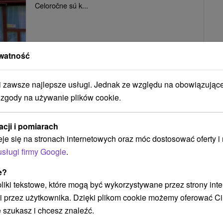
Celoročne sú k...
POKAZ
watność
zawsze najlepsze usługi. Jednak ze względu na obowiązując
Penzión Sidorovo
★
Ružomberok
 zgody na używanie plików cookie.
Ružomberok
acji i pomiarach
eje się na stronach internetowych oraz móc dostosować oferty 
Príjemné apartmánové ubytovanie na Liptove, v
usługi firmy Google
.
Ružomberku. Okrem ubytovania sa môžu hostia
e?
tešiť na...
 pliki tekstowe, które mogą być wykorzystywane przez strony int
i przez użytkownika. Dzięki plikom cookie możemy oferować Ci
 szukasz i chcesz znaleźć.
POKAZ