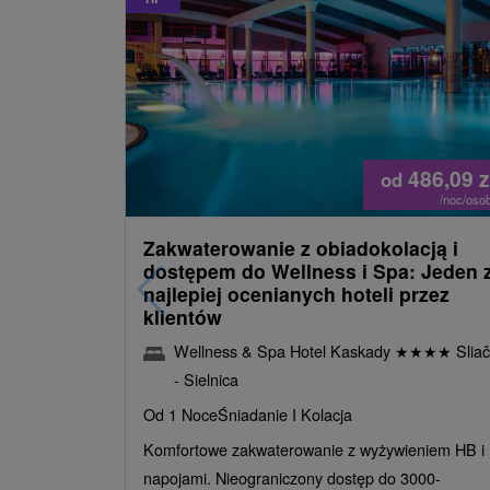
486,09
z
od
/noc/oso
Zakwaterowanie z obiadokolacją i
dostępem do Wellness i Spa: Jeden 
najlepiej ocenianych hoteli przez
klientów
Wellness & Spa Hotel Kaskady
★
★
★
★
Sliač
- Sielnica
Od 1 Noce
Śniadanie I Kolacja
Komfortowe zakwaterowanie z wyżywieniem HB i
napojami. Nieograniczony dostęp do 3000-