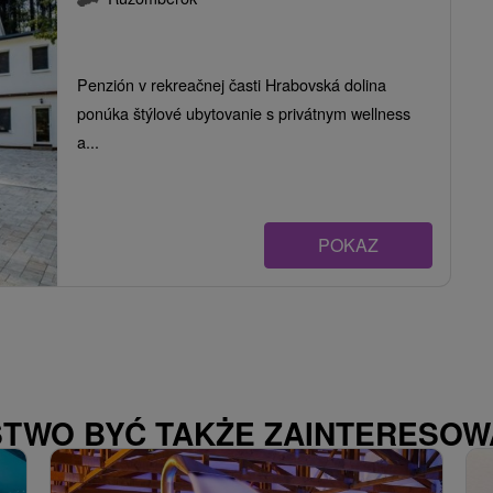
Penzión v rekreačnej časti Hrabovská dolina
ponúka štýlové ubytovanie s privátnym wellness
a...
POKAZ
STWO BYĆ TAKŻE ZAINTERESO