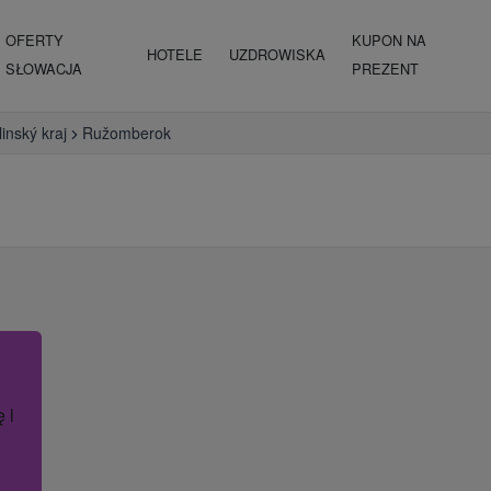
OFERTY
KUPON NA
HOTELE
UZDROWISKA
SŁOWACJA
PREZENT
linský kraj
Ružomberok
ę lub nazwę hotelu.