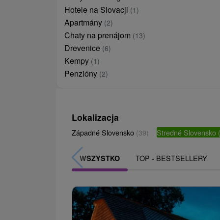
Hotele na Slovacji
(1)
Apartmány
(2)
Chaty na prenájom
(13)
Drevenice
(6)
Kempy
(1)
Penzióny
(2)
Lokalizacja
Západné Slovensko
(39)
Stredné Slovensko
TOP - BESTSELLERY
WSZYSTKO