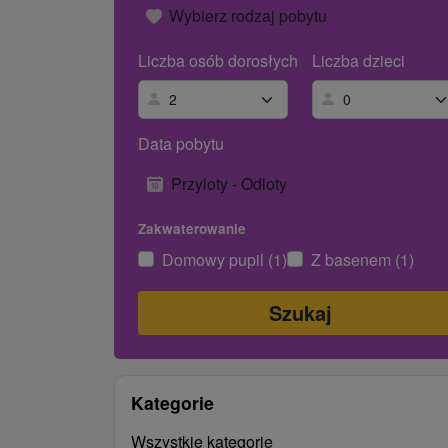
Wybierz rodzaj pobytu
Liczba osób dorosłych
Liczba dzieci
Data pobytu
Przyloty - Odloty
Zakwaterowanie
Domowy pupil (1)
Z basenem (1)
Kategorie
Wszystkie kategorie