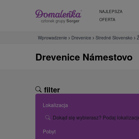
NAJLEPSZA
OFERTA
członek grupy
Sorger
Wprowadzenie
Drevenice
Stredné Slovensko
Ž
Drevenice Námestovo
filter
Lokalizacja
Dokąd się wybierasz? Podaj lokalizacj
Pobyt