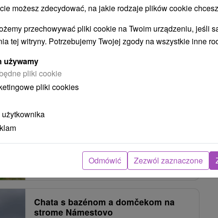
 możesz zdecydować, na jakie rodzaje plików cookie chcesz
ożemy przechowywać pliki cookie na Twoim urządzeniu, jeśli s
Chata 620 Trstená
ia tej witryny. Potrzebujemy Twojej zgody na wszystkie inne ro
Námestovo
ych używamy
będne pliki cookie
ketingowe pliki cookies
Celoročné ubytovanie v blízkosti Oravskej
priehrady, v obci Štefanov nad Oravou, disponuje
 użytkownika
šiestimi izbami, čo...
eklam
Odmówić
Zezwól zaznaczone
POKAZ
Chata s bazénom a domčekom na
strome Námestovo