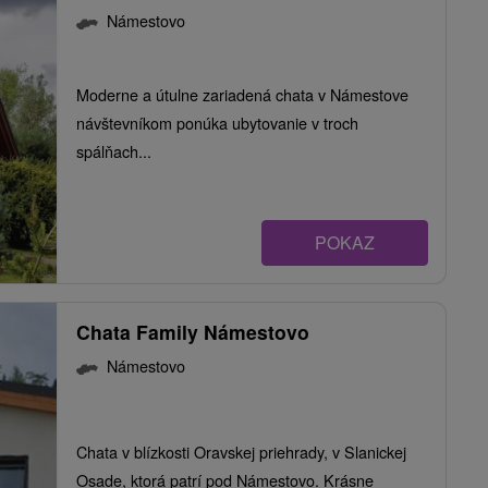
Námestovo
Moderne a útulne zariadená chata v Námestove
návštevníkom ponúka ubytovanie v troch
spálňach...
POKAZ
Chata Family Námestovo
Námestovo
Chata v blízkosti Oravskej priehrady, v Slanickej
Osade, ktorá patrí pod Námestovo. Krásne