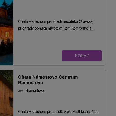
Chata v krásnom prostredí neďaleko Oravskej
priehrady ponúka návštevníkom komfortné a...
POKAZ
Chata Námestovo Centrum
Námestovo
Námestovo
Chata v krásnom prostredí, v blízkosti lesa v časti