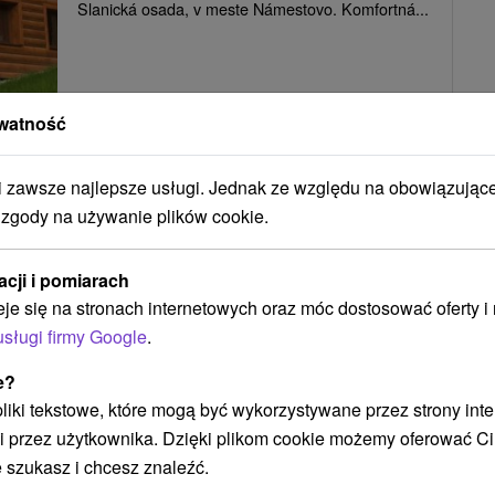
Slanická osada, v meste Námestovo. Komfortná...
POKAZ
watność
zawsze najlepsze usługi. Jednak ze względu na obowiązując
Tri chaty Námestovo
 zgody na używanie plików cookie.
Námestovo
acji i pomiarach
eje się na stronach internetowych oraz móc dostosować oferty 
Ubytovanie v Slanickej Osade je od Oravskej
usługi firmy Google
.
priehrady vzdialené len 300 m. Návštevníkom od
e?
mája do konca septembra...
 pliki tekstowe, które mogą być wykorzystywane przez strony int
i przez użytkownika. Dzięki plikom cookie możemy oferować Ci
 szukasz i chcesz znaleźć.
POKAZ