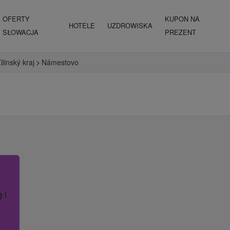
OFERTY
KUPON NA
HOTELE
UZDROWISKA
SŁOWACJA
PREZENT
ilinský kraj
Námestovo
ę lub nazwę hotelu.