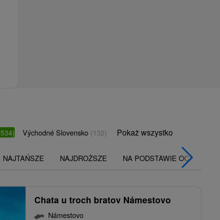
Pokaż wszystko
(534)
Východné Slovensko
(132)
NAJTAŃSZE
NAJDROŻSZE
NA PODSTAWIE OCENY
Chata u troch bratov Námestovo
Námestovo