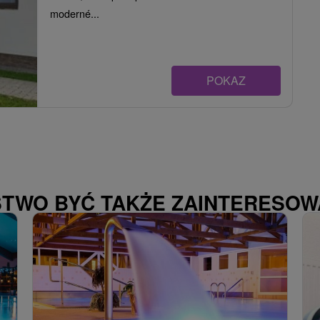
moderné...
POKAZ
STWO BYĆ TAKŻE ZAINTERESO