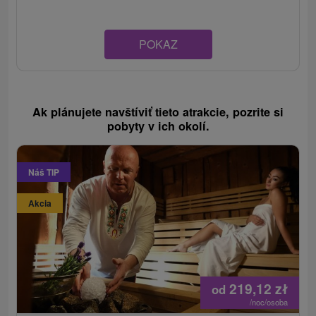
POKAZ
Ak plánujete navštíviť tieto atrakcie, pozrite si
pobyty v ich okolí.
Náš TIP
Akcia
219,12
zł
od
/noc/osoba