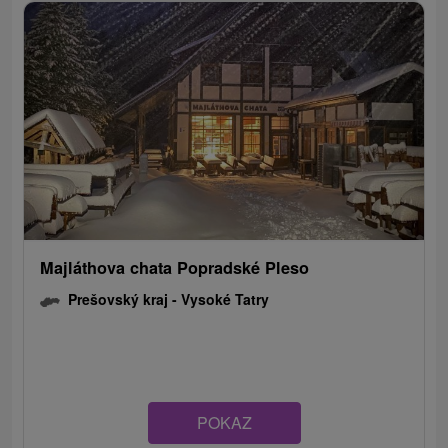
Majláthova chata Popradské Pleso
Prešovský kraj -
Vysoké Tatry
POKAZ