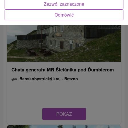
Zezwól zaznaczone
Odmówić
Chata generała MR Štefánika pod Ďumbierom
Banskobystrický kraj -
Brezno
POKAZ