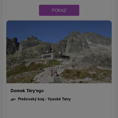
POKAZ
Domek Téry'ego
Prešovský kraj -
Vysoké Tatry