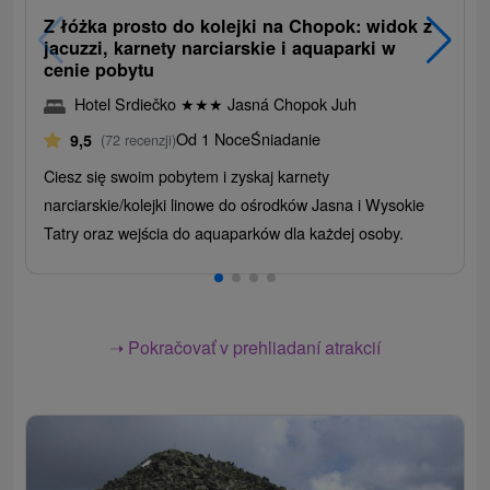
Z łóżka prosto do kolejki na Chopok: widok z
jacuzzi, karnety narciarskie i aquaparki w
cenie pobytu
Hotel Srdiečko
★
★
★
Jasná Chopok Juh
Od 1 Noce
Śniadanie
9,5
(72 recenzji)
Ciesz się swoim pobytem i zyskaj karnety
narciarskie/kolejki linowe do ośrodków Jasna i Wysokie
Tatry oraz wejścia do aquaparków dla każdej osoby.
➝ Pokračovať v prehliadaní atrakcií