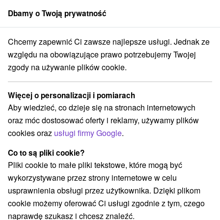
Dbamy o Twoją prywatność
członek grupy
Sorger
Chcemy zapewnić Ci zawsze najlepsze usługi. Jednak ze
Atrakcje na Słowacji
Chaty górskie
w Tatrach
względu na obowiązujące prawo potrzebujemy Twojej
zgody na używanie plików cookie.
Chaty górskie w Tatrach
Więcej o personalizacji i pomiarach
Kategorie
Aby wiedzieć, co dzieje się na stronach internetowych
oraz móc dostosować oferty i reklamy, używamy plików
Wszystkie kategorie
Zamki
(1)
cookies oraz
usługi firmy Google
.
Areny laserowe i paintball
(3)
Wieże obserwacyjne i chodniki
(5)
Co to są pliki cookie?
Zamki, pałace, ruiny
(3)
Pliki cookie to małe pliki tekstowe, które mogą być
Loty widokowe i rejsy wycieczkowe
Sporty
(1)
(11)
wykorzystywane przez strony internetowe w celu
Jazda konna
Skanseny
Chaty górskie
(3)
(6)
(19)
usprawnienia obsługi przez użytkownika. Dzięki plikom
Ośrodki i miasteczka dziecięce
(8)
cookie możemy oferować Ci usługi zgodnie z tym, czego
Obiekty architektoniczne
Ośrodek narciarski
(2)
(16)
naprawdę szukasz i chcesz znaleźć.