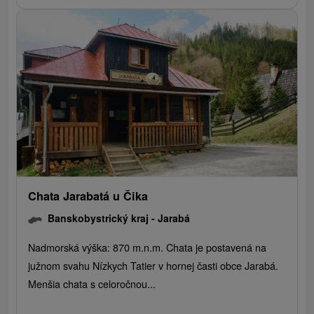
Chata Jarabatá u Čika
Banskobystrický kraj -
Jarabá
Nadmorská výška: 870 m.n.m. Chata je postavená na
južnom svahu Nízkych Tatier v hornej časti obce Jarabá.
Menšia chata s celoročnou...