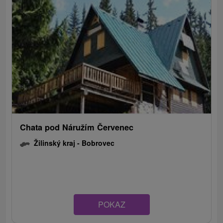
Chata pod Náružím Červenec
Žilinský kraj -
Bobrovec
POKAZ