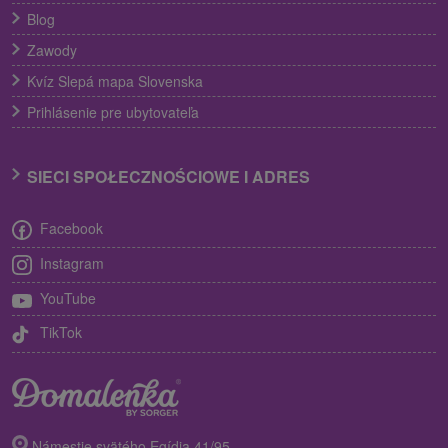
Blog
Zawody
Kvíz Slepá mapa Slovenska
Prihlásenie pre ubytovateľa
SIECI SPOŁECZNOŚCIOWE I ADRES
Facebook
Instagram
YouTube
TikTok
Námestie svätého Egídia 41/95