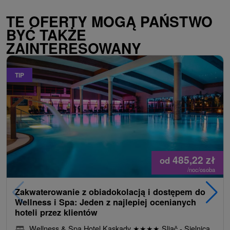
TE OFERTY MOGĄ PAŃSTWO
BYĆ TAKŻE
ZAINTERESOWANY
TIP
485,22
zł
od
/noc/osoba
Zakwaterowanie z obiadokolacją i dostępem do
Wellness i Spa: Jeden z najlepiej ocenianych
hoteli przez klientów
Wellness & Spa Hotel Kaskady
★
★
★
★
Sliač - Sielnica