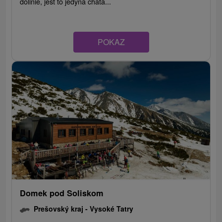
dolinie, jest to jedyna chata...
POKAZ
Domek pod Soliskom
Prešovský kraj -
Vysoké Tatry