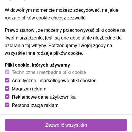
Parki miejskie i zamkowe
Źródła
(2)
(6)
W dowolnym momencie możesz zdecydować, na jakie
Pola golfowe
Amfiteatry i kina w przyrodzie
(3)
(2)
rodzaje plików cookie chcesz zezwolić.
Túry a turistické chodníky
Escaperoom
(53)
(2)
Jaskinie
Tory bobslejowe
Kolejki linowe
(6)
(2)
(4)
Prawo stanowi, że możemy przechowywać pliki cookie na
Atrakcje z adrenaliną
Atrakcje turystyczne
(21)
(29)
Twoim urządzeniu, jeśli są one absolutnie niezbędne do
Muzea i galerie
(15)
działania tej witryny. Potrzebujemy Twojej zgody na
Ogrody zoologiczne i fermy zwierząt
(1)
wszystkie inne rodzaje plików cookie.
Ogrody botaniczne
(2)
Jeziora, jeziora, zbiorniki wodne
Tarcze
(29)
(62)
Pliki cookie, których używamy
Atrakcje dla dzieci
Zabytki techniki
Pomniki
Techniczne i niezbędne pliki cookie
(52)
(4)
(2)
Wodospady
Kościoły drewniane
(14)
(3)
Analityczne i marketingowe pliki cookies
Aquaparki, baseny
(8)
Magazyn reklam
Reklamowe dane użytkownika
Wsie i miasta
Personalizacja reklam
Pokaż wszystko
Vysoké Tatry
(9)
Starý Smokovec
(2)
Zezwolić wszystkim