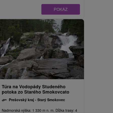
POKAZ
Túra na Vodopády Studeného
potoka zo Starého Smokovcato
Prešovský kraj -
Starý Smokovec
Nadmorská výška: 1 330 m n. m. Dĺžka trasy: 4