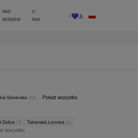
NAD
O
MORZEM
NAS
Pokaż wszystko
né Slovensko
(52)
 Dolina
(7)
Tatranská Lomnica
(6)
ż wszystko