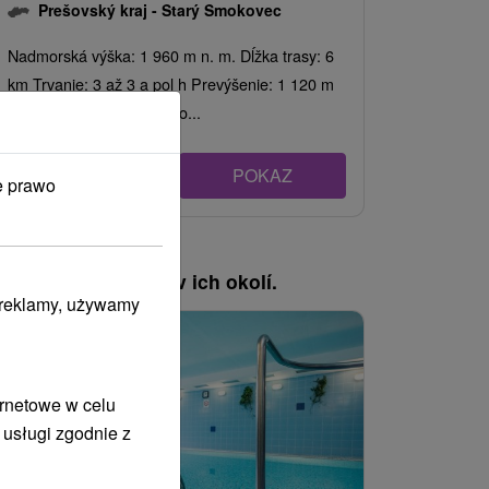
Prešovský kraj -
Starý Smokovec
Nadmorská výška: 1 960 m n. m. Dĺžka trasy: 6
km Trvanie: 3 až 3 a pol h Prevýšenie: 1 120 m
Farba značky: Zo Starého...
POKAZ
e prawo
, pozrite si pobyty v ich okolí.
i reklamy, używamy
ernetowe w celu
 usługi zgodnie z