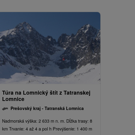
Túra na Lomnický štít z Tatranskej
Lomnice
Prešovský kraj -
Tatranská Lomnica
Nadmorská výška: 2 633 m n. m. Dĺžka trasy: 8
km Trvanie: 4 až 4 a pol h Prevýšenie: 1 400 m