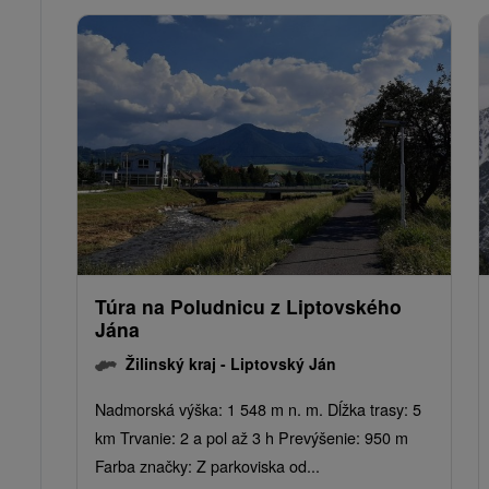
Túra na Poludnicu z Liptovského
Jána
Žilinský kraj -
Liptovský Ján
Nadmorská výška: 1 548 m n. m. Dĺžka trasy: 5
km Trvanie: 2 a pol až 3 h Prevýšenie: 950 m
Farba značky: Z parkoviska od...