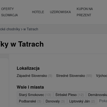
OFERTY
KUPON NA
HOTELE
UZDROWISKA
SŁOWACJA
PREZENT
tické chodníky
w Tatrach
íky w Tatrach
Lokalizacja
Západné Slovensko
(5)
Stredné Slovensko
(55)
Východ
Wsie i miasta
Starý Smokovec
(13)
Štrbské Pleso
(12)
Demänovská
Poka
Podbanské
(3)
Donovaly
(3)
Liptovský Ján
(2)