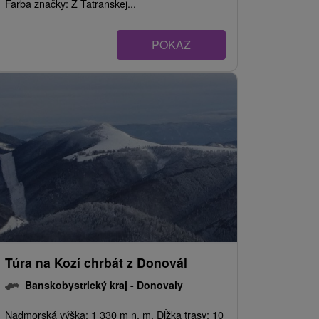
Farba značky: Z Tatranskej...
POKAZ
Túra na Kozí chrbát z Donovál
Banskobystrický kraj -
Donovaly
Nadmorská výška: 1 330 m n. m. Dĺžka trasy: 10