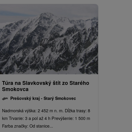
Túra na Slavkovský štít zo Starého
Smokovca
Prešovský kraj -
Starý Smokovec
Nadmorská výška: 2 452 m n. m. Dĺžka trasy: 8
km Trvanie: 3 a pol až 4 h Prevýšenie: 1 500 m
Farba značky: Od stanice...