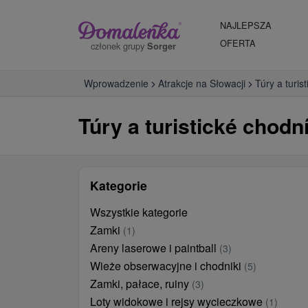
NAJLEPSZA
OFERTA
członek grupy
Sorger
Wprowadzenie
Atrakcje na Słowacji
Túry a turis
Túry a turistické chodn
Kategorie
Wszystkie kategorie
Zamki
(1)
Areny laserowe i paintball
(3)
Wieże obserwacyjne i chodniki
(5)
Zamki, pałace, ruiny
(3)
Loty widokowe i rejsy wycieczkowe
(1)