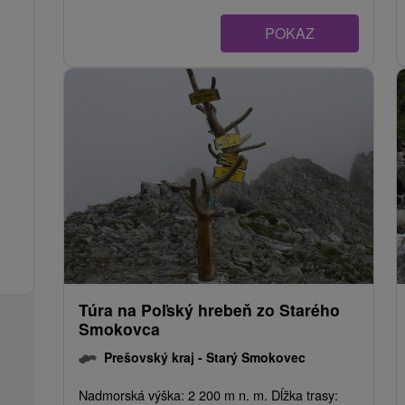
POKAZ
Túra na Poľský hrebeň zo Starého
Smokovca
Prešovský kraj -
Starý Smokovec
Nadmorská výška: 2 200 m n. m. Dĺžka trasy: