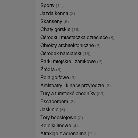
Sporty
(11)
Jazda konna
(3)
Skanseny
(6)
Chaty górskie
(19)
Ośrodki i miasteczka dziecięce
(8)
Obiekty architektoniczne
(2)
Ośrodek narciarski
(16)
Parki miejskie i zamkowe
(2)
Źródła
(6)
Pola golfowe
(3)
Amfiteatry i kina w przyrodzie
(2)
Túry a turistické chodníky
(53)
Escaperoom
(2)
Jaskinie
(6)
Tory bobslejowe
(2)
Kolejki linowe
(4)
Atrakcje z adrenaliną
(21)