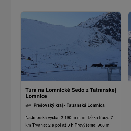
Túra na Lomnické Sedo z Tatranskej
Lomnice
Prešovský kraj -
Tatranská Lomnica
Nadmorská výška: 2 190 m n. m. Dĺžka trasy: 7
km Trvanie: 2 a pol až 3 h Prevýšenie: 900 m