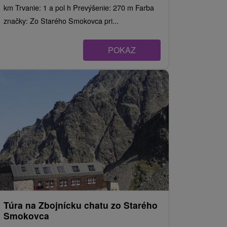
km Trvanie: 1 a pol h Prevýšenie: 270 m Farba
značky: Zo Starého Smokovca pri...
POKAZ
Túra na Zbojnícku chatu zo Starého
Smokovca