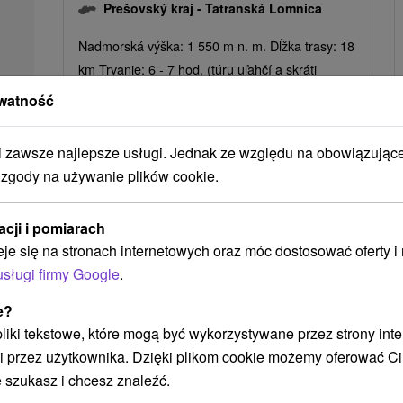
Prešovský kraj -
Tatranská Lomnica
Nadmorská výška: 1 550 m n. m. Dĺžka trasy: 18
km Trvanie: 6 - 7 hod. (túru uľahčí a skráti
použitie lanovky pri výstupe k...
watność
POKAZ
zawsze najlepsze usługi. Jednak ze względu na obowiązując
 zgody na używanie plików cookie.
acji i pomiarach
Ak plánujete navštíviť tieto atrakcie
eje się na stronach internetowych oraz móc dostosować oferty 
usługi firmy Google
.
e?
 pliki tekstowe, które mogą być wykorzystywane przez strony int
i przez użytkownika. Dzięki plikom cookie możemy oferować Ci
 szukasz i chcesz znaleźć.