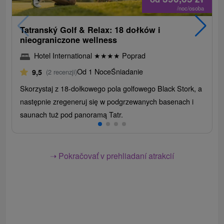
/noc/osoba
Tatranský Golf & Relax: 18 dołków i
nieograniczone wellness
Hotel International
★
★
★
★
Poprad
Od 1 Noce
Śniadanie
9,5
(2 recenzji)
Skorzystaj z 18-dołkowego pola golfowego Black Stork, a
następnie zregeneruj się w podgrzewanych basenach i
saunach tuż pod panoramą Tatr.
➝ Pokračovať v prehliadaní atrakcií