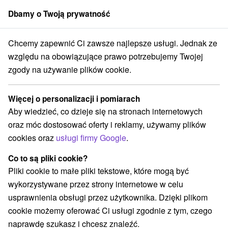
Dbamy o Twoją prywatność
członek grupy
Sorger
Chcemy zapewnić Ci zawsze najlepsze usługi. Jednak ze
Atrakcje na Słowacji
Zamki, pałace, ruiny
w Tatrach
względu na obowiązujące prawo potrzebujemy Twojej
zgody na używanie plików cookie.
Zamki, pałace, ruiny w Tatrach
Więcej o personalizacji i pomiarach
Kategorie
Aby wiedzieć, co dzieje się na stronach internetowych
oraz móc dostosować oferty i reklamy, używamy plików
Wszystkie kategorie
Zamki
(1)
cookies oraz
usługi firmy Google
.
Areny laserowe i paintball
(3)
Wieże obserwacyjne i chodniki
(5)
Co to są pliki cookie?
Zamki, pałace, ruiny
(3)
Pliki cookie to małe pliki tekstowe, które mogą być
Loty widokowe i rejsy wycieczkowe
Sporty
(1)
(11)
wykorzystywane przez strony internetowe w celu
Jazda konna
Skanseny
Chaty górskie
(3)
(6)
(19)
usprawnienia obsługi przez użytkownika. Dzięki plikom
Ośrodki i miasteczka dziecięce
(8)
cookie możemy oferować Ci usługi zgodnie z tym, czego
Obiekty architektoniczne
Ośrodek narciarski
(2)
(16)
naprawdę szukasz i chcesz znaleźć.