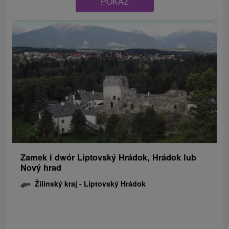
POKAZ
Zamek i dwór Liptovský Hrádok, Hrádok lub
Nový hrad
Žilinský kraj -
Liptovský Hrádok