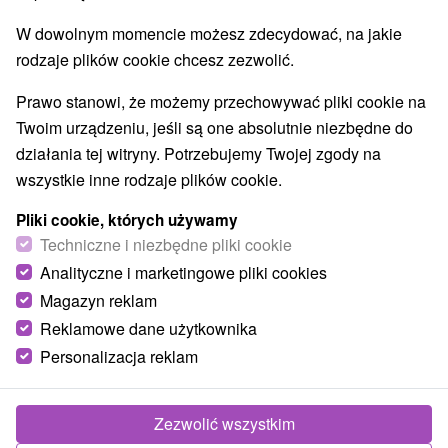
Parki miejskie i zamkowe
Źródła
(2)
(6)
W dowolnym momencie możesz zdecydować, na jakie
Pola golfowe
Amfiteatry i kina w przyrodzie
(3)
(2)
rodzaje plików cookie chcesz zezwolić.
Túry a turistické chodníky
Escaperoom
(53)
(2)
Jaskinie
Tory bobslejowe
Kolejki linowe
(6)
(2)
(4)
Prawo stanowi, że możemy przechowywać pliki cookie na
Atrakcje z adrenaliną
Atrakcje turystyczne
(21)
(29)
Twoim urządzeniu, jeśli są one absolutnie niezbędne do
Muzea i galerie
(15)
działania tej witryny. Potrzebujemy Twojej zgody na
Ogrody zoologiczne i fermy zwierząt
(1)
wszystkie inne rodzaje plików cookie.
Ogrody botaniczne
(2)
Jeziora, jeziora, zbiorniki wodne
Tarcze
(29)
(62)
Pliki cookie, których używamy
Atrakcje dla dzieci
Zabytki techniki
Pomniki
Techniczne i niezbędne pliki cookie
(52)
(4)
(2)
Wodospady
Kościoły drewniane
(14)
(3)
Analityczne i marketingowe pliki cookies
Aquaparki, baseny
(8)
Magazyn reklam
Reklamowe dane użytkownika
Wsie i miasta
Personalizacja reklam
Liptovský Hrádok
(1)
Tatranská Javorina
(1)
Zezwolić wszystkim