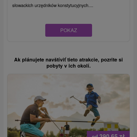
słowackich urzędników konstytucyjnych....
POKAZ
Ak plánujete navštíviť tieto atrakcie, pozrite si
pobyty v ich okolí.
390,65
zł
od