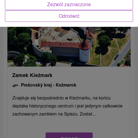
Zezwól zaznaczone
Odmówić
Zamek Kieżmark
Prešovský kraj -
Kežmarok
Znajduje się bezpośrednio w Kieżmarku, na końcu
deptaka historycznego centrum i jest jedynym całkowicie
zachowanym zamkiem na Spiszu. Został...