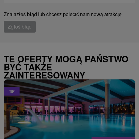
Znalazłeś błąd lub chcesz polecić nam nową atrakcję
Zgłoś błąd
TE OFERTY MOGĄ PAŃSTWO
BYĆ TAKŻE
ZAINTERESOWANY
TIP